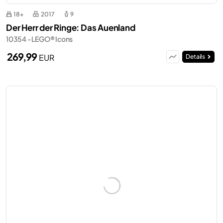
18+
2017
9
Der Herr der Ringe: Das Auenland
10354 - LEGO® Icons
269,99
EUR
Details