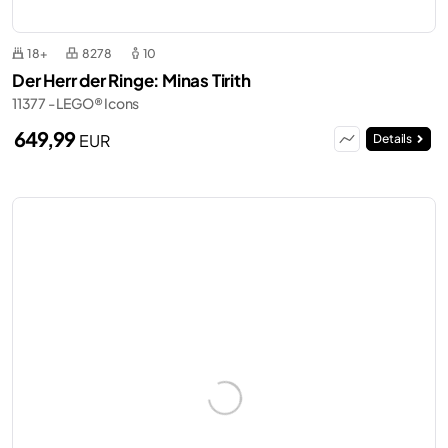
18+
8278
10
Der Herr der Ringe: Minas Tirith
11377 - LEGO® Icons
649,99
EUR
Details