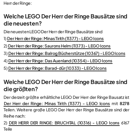
Herr der Ringe:
Welche LEGO Der Herr der Ringe Bausätze sind
die neuesten?
Die neuesten LEGO Der Herr der Ringe Bausätze sind
1)
Der Herr der Ringe: Minas Tirith (11377) - LEGO Icons
2)
Der Herr der Ringe: Saurons Helm (11373) - LEGO Icons
3)
Der Herr der Ringe: Balrog Bücherstütze (10367) - LEGO Icons
4)
Der Herr der Ringe: Das Auenland (10354) - LEGO Icons
5)
Der Herr der Ringe: Barad-dûr (10333) - LEGO Icons
Welche LEGO Der Herr der Ringe Bausätze sind
die größten?
Der derzeit größte erhältliche LEGO Der Herr der Ringe Bausatz ist
Der Herr der Ringe: Minas Tirith (11377) - LEGO Icons
mit
8278
Teilen. Weitere große LEGO Der Herr der Ringe Bausätze sind der
Reihe nach:
2)
DER HERR DER RINGE: BRUCHTAL (10316) - LEGO Icons
6167
Teile