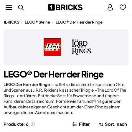
1BRICKS
LEGO® Steine
LEGO® Der Herr der Ringe
/
/
LEGO® Der Herr der Ringe
LEGO Der Herr der Ringe
sind Sets, die dich in die ikonischen Orte
und Szenen aus J.R.R. Tolkiens klassischer Trilogie – The Lord Of The
Rings – entführen. Entdecke Sets für Erwachsene und jüngere
Fans, deren Detailreichtum, Formenvielfalt und Minifiguren den
Aufbau deiner eigenen Geschichte um den Einen Ring zu einem
unvergesslichen Abenteuer machen.
Produkte: 6
Filter
Sort. nach