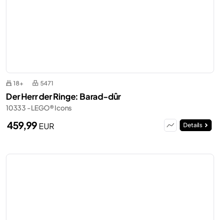
18+
5471
Der Herr der Ringe: Barad-dûr
10333 - LEGO® Icons
459,99
EUR
Details