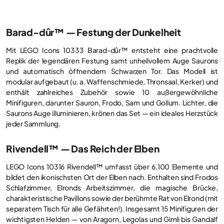
Barad-dûr™ — Festung der Dunkelheit
Mit LEGO Icons 10333 Barad-dûr™ entsteht eine prachtvolle
Replik der legendären Festung samt unheilvollem Auge Saurons
und automatisch öffnendem Schwarzen Tor. Das Modell ist
modular aufgebaut (u. a. Waffenschmiede, Thronsaal, Kerker) und
enthält zahlreiches Zubehör sowie 10 außergewöhnliche
Minifiguren, darunter Sauron, Frodo, Sam und Gollum. Lichter, die
Saurons Auge illuminieren, krönen das Set — ein ideales Herzstück
jeder Sammlung.
Rivendell™ — Das Reich der Elben
LEGO Icons 10316 Rivendell™ umfasst über 6.100 Elemente und
bildet den ikonischsten Ort der Elben nach. Enthalten sind Frodos
Schlafzimmer, Elronds Arbeitszimmer, die magische Brücke,
charakteristische Pavillons sowie der berühmte Rat von Elrond (mit
separatem Tisch für alle Gefährten!). Insgesamt 15 Minifiguren der
wichtigsten Helden — von Aragorn, Legolas und Gimli bis Gandalf