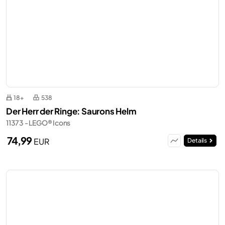
18+
538
Der Herr der Ringe: Saurons Helm
11373 - LEGO® Icons
74,99
EUR
Details