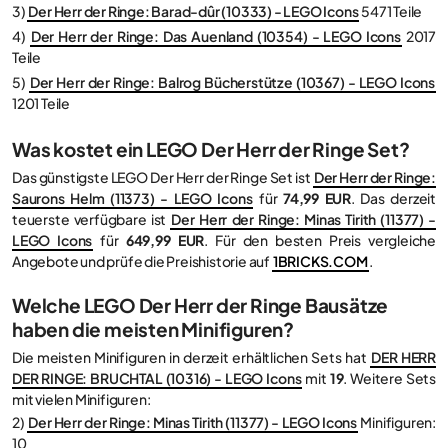
3)
Der Herr der Ringe: Barad-dûr (10333) - LEGO Icons
5471 Teile
4)
Der Herr der Ringe: Das Auenland (10354) - LEGO Icons
2017
Teile
5)
Der Herr der Ringe: Balrog Bücherstütze (10367) - LEGO Icons
1201 Teile
Was kostet ein LEGO Der Herr der Ringe Set?
Das günstigste LEGO Der Herr der Ringe Set ist
Der Herr der Ringe:
Saurons Helm (11373) - LEGO Icons
für
74,99 EUR
. Das derzeit
teuerste verfügbare ist
Der Herr der Ringe: Minas Tirith (11377) -
LEGO Icons
für
649,99 EUR
. Für den besten Preis vergleiche
Angebote und prüfe die Preishistorie auf
1BRICKS.COM
.
Welche LEGO Der Herr der Ringe Bausätze
haben die meisten Minifiguren?
Die meisten Minifiguren in derzeit erhältlichen Sets hat
DER HERR
DER RINGE: BRUCHTAL (10316) - LEGO Icons
mit
19
. Weitere Sets
mit vielen Minifiguren:
2)
Der Herr der Ringe: Minas Tirith (11377) - LEGO Icons
Minifiguren:
10