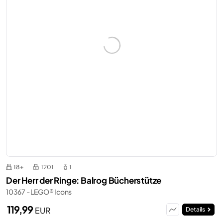
18+
1201
1
Der Herr der Ringe: Balrog Bücherstütze
10367 - LEGO® Icons
119,99
EUR
Details