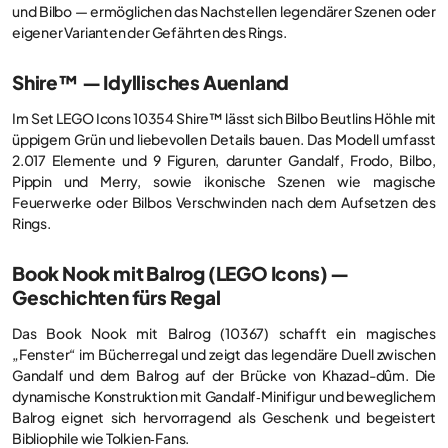
und Bilbo — ermöglichen das Nachstellen legendärer Szenen oder
eigener Varianten der Gefährten des Rings.
Shire™ — Idyllisches Auenland
Im Set LEGO Icons 10354 Shire™ lässt sich Bilbo Beutlins Höhle mit
üppigem Grün und liebevollen Details bauen. Das Modell umfasst
2.017 Elemente und 9 Figuren, darunter Gandalf, Frodo, Bilbo,
Pippin und Merry, sowie ikonische Szenen wie magische
Feuerwerke oder Bilbos Verschwinden nach dem Aufsetzen des
Rings.
Book Nook mit Balrog (LEGO Icons) —
Geschichten fürs Regal
Das Book Nook mit Balrog (10367) schafft ein magisches
„Fenster“ im Bücherregal und zeigt das legendäre Duell zwischen
Gandalf und dem Balrog auf der Brücke von Khazad-dûm. Die
dynamische Konstruktion mit Gandalf‑Minifigur und beweglichem
Balrog eignet sich hervorragend als Geschenk und begeistert
Bibliophile wie Tolkien‑Fans.