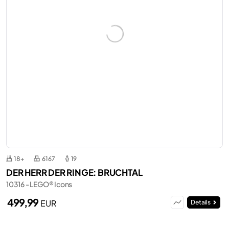
18+
6167
19
DER HERR DER RINGE: BRUCHTAL
10316 - LEGO® Icons
499,99
EUR
Details