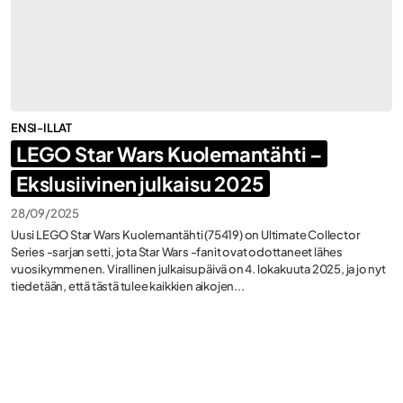
LEGO®
Ferrari
LEGO®
Formula 1
ENSI-ILLAT
LEGO Star Wars Kuolemantähti –
LEGO®
Ekslusiivinen julkaisu 2025
Frozen
28/09/2025
Uusi LEGO Star Wars Kuolemantähti (75419) on Ultimate Collector
Series -sarjan setti, jota Star Wars -fanit ovat odottaneet lähes
LEGO®
vuosikymmenen. Virallinen julkaisupäivä on 4. lokakuuta 2025, ja jo nyt
Halloween
tiedetään, että tästä tulee kaikkien aikojen...
LEGO®
Helikopterit