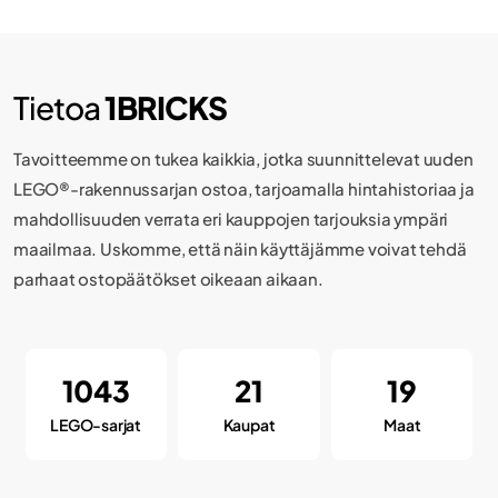
Veneet
LEGO®
Tietoa
1BRICKS
Ystävänpäivä
Tavoitteemme on tukea kaikkia, jotka suunnittelevat uuden
LEGO®-rakennussarjan ostoa, tarjoamalla hintahistoriaa ja
mahdollisuuden verrata eri kauppojen tarjouksia ympäri
maailmaa. Uskomme, että näin käyttäjämme voivat tehdä
parhaat ostopäätökset oikeaan aikaan.
1043
21
19
LEGO-sarjat
Kaupat
Maat