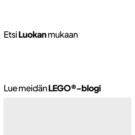
Etsi
Luokan
mukaan
LEGO®
Autot
LEGO®
Lue meidän
LEGO®-blogi
Dinosaurukset
LEGO®
Ensihoitopalvelu