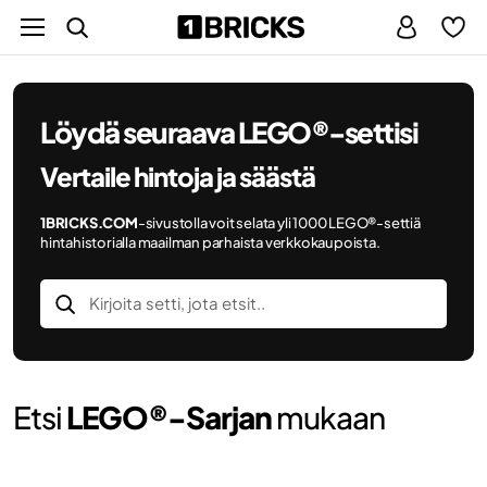
Löydä
seuraava LEGO®-settisi
Vertaile hintoja ja säästä
1BRICKS.COM
-sivustolla voit selata yli 1000 LEGO®-settiä
hintahistorialla maailman parhaista verkkokaupoista.
Etsi
LEGO®-Sarjan
mukaan