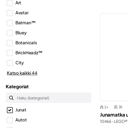
Art
Avatar
Batman™
Bluey
Botanicals
BrickHeadz™
City
Classic
Katso kaikki 44
Creator
Kategoriat
Creator 3in1
Creator Expert
2+
35
Junat
Disney™
Junamatka 
Autot
10466 - LEGO®
Dots