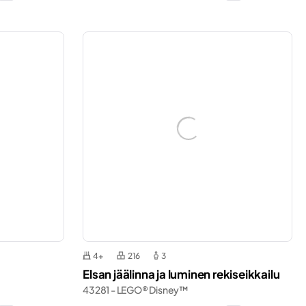
4+
216
3
Elsan jäälinna ja luminen rekiseikkailu
43281 - LEGO® Disney™