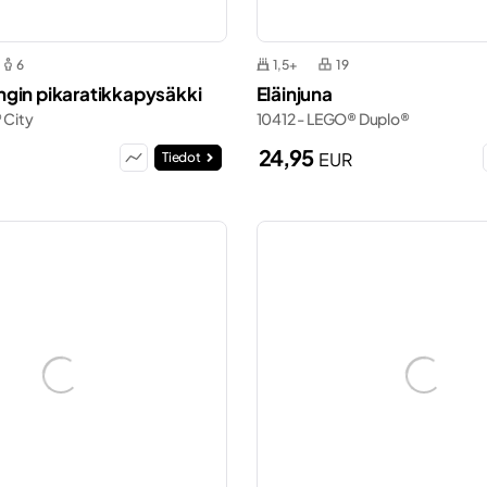
6
1,5+
19
gin pikaratikkapysäkki
Eläinjuna
 City
10412 - LEGO® Duplo®
24,95
EUR
Tiedot