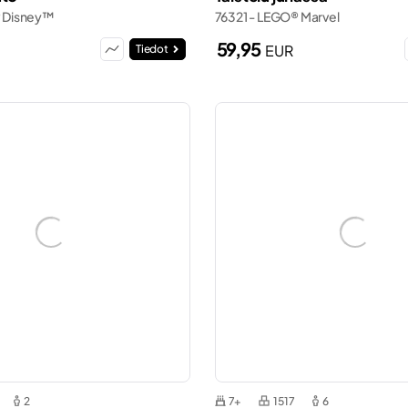
 Disney™
76321 - LEGO® Marvel
59,95
EUR
Tiedot
2
7+
1517
6