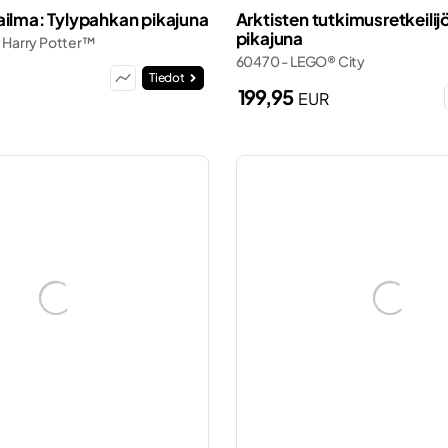
ailma: Tylypahkan pikajuna
Arktisten tutkimusretkeilij
pikajuna
 Harry Potter™
60470 - LEGO® City
Tiedot
199,95
EUR