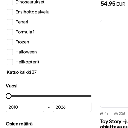
Dinosaurukset
54,95
EUR
DREAMZzz™
Ensihoitopalvelu
Duplo®
Ferrari
Editions
Formula 1
Education
Frozen
Fortnite®
Halloween
Friends
Helikopterit
Harry Potter™
Hulk
Katso kaikki 37
Icons
Joulu
Ideas
Vuosi
Joulukalenterit
Indiana Jones™
Kosmos
Inne
-
Kukat
4+
206
Jurassic World™
Toy Story -j
Kuorma-autot
Osien määrä
Gabby’n nukkekoti
ohjattava a