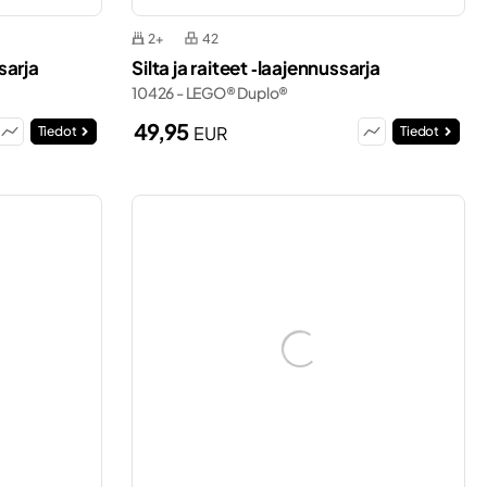
2+
42
sarja
Silta ja raiteet ‑laajennussarja
10426 - LEGO® Duplo®
49,95
EUR
Tiedot
Tiedot