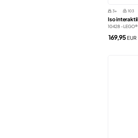
3+
103
Iso interakti
10428 - LEGO®
169,95
EUR