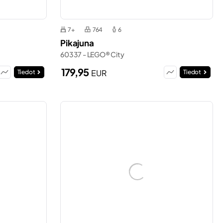
7+
764
6
Pikajuna
60337 - LEGO® City
179,95
EUR
Tiedot
Tiedot