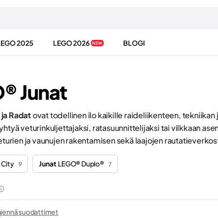
LEGO 2025
LEGO 2026
BLOGI
NEW
® Junat
ja Radat
ovat todellinen ilo kaikille raideliikenteen, tekniikan j
yhtyä veturinkuljettajaksi, ratasuunnittelijaksi tai vilkkaan as
veturien ja vaunujen rakentamisen sekä laajojen rautatieverk
City
Junat
LEGO® Duplo®
9
7
hjennä suodattimet