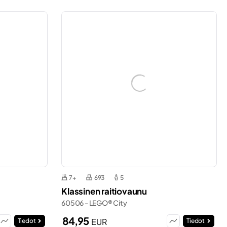
7+
693
5
Klassinen raitiovaunu
60506 - LEGO® City
84,95
EUR
Tiedot
Tiedot