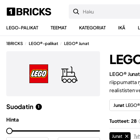
LEGO-PALIKAT
TEEMAT
KATEGORIAT
IKÄ
1BRICKS
LEGO®-palikat
LEGO® Junat
/
/
LEGO
LEGO® Junat 
riippumatta r
realististen 
Junat
LEGO® 
Suodatin
1
Hinta
Tuotteet: 28
Junat
Ty