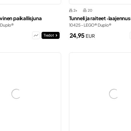
2+
20
ivinen paikallisjuna
Tunneli ja raiteet ‑laajennus
 Duplo®
10425 - LEGO® Duplo®
24,95
EUR
Tiedot