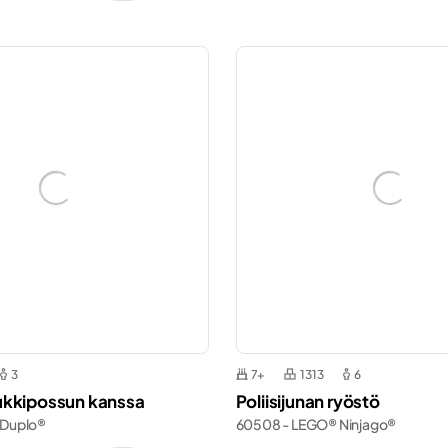
3
7+
1313
6
ukkipossun kanssa
Poliisijunan ryöstö
 Duplo®
60508 - LEGO® Ninjago®