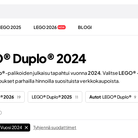
LEGO 2025
LEGO 2026
BLOGI
NEW
® Duplo® 2024
o®
-palikoiden julkaisu tapahtui vuonna
2024
. Valitse
LEGO® -
joukset parhailla hinnoilla suosituista verkkokaupoista.
o®
2026
LEGO® Duplo®
2025
Autot
LEGO® Duplo®
19
11
9
Vuosi 2024
Tyhjennä suodattimet