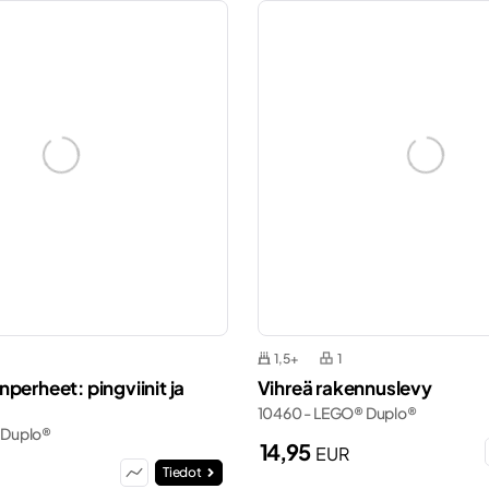
1,5+
1
perheet: pingviinit ja
Vihreä rakennuslevy
10460 - LEGO® Duplo®
 Duplo®
14,95
EUR
Tiedot