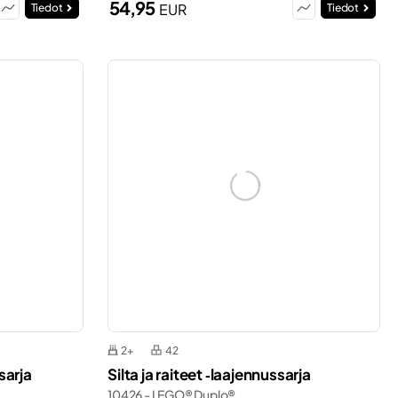
54,95
EUR
Tiedot
Tiedot
2+
42
sarja
Silta ja raiteet ‑laajennussarja
10426 - LEGO® Duplo®