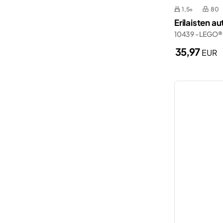
1,5+
80
Erilaisten a
10439 - LEGO®
35,97
EUR