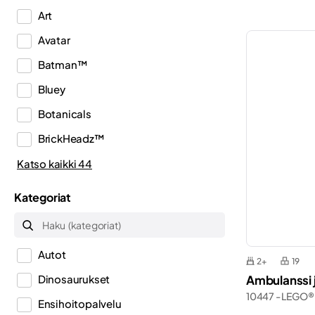
Art
Avatar
Batman™
Bluey
Botanicals
BrickHeadz™
City
Katso kaikki 44
Classic
Kategoriat
Creator
Creator 3in1
Autot
Creator Expert
2+
19
Ambulanssi j
Dinosaurukset
Disney™
10447 - LEGO®
Ensihoitopalvelu
Dots