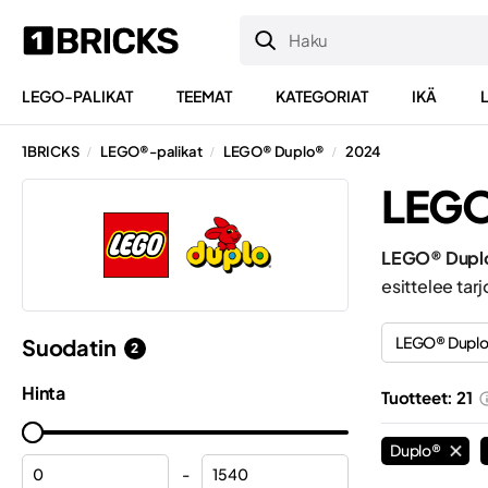
LEGO-PALIKAT
TEEMAT
KATEGORIAT
IKÄ
1BRICKS
LEGO®-palikat
LEGO® Duplo®
2024
/
/
/
LEGO
LEGO® Dupl
esittelee tar
LEGO® Dupl
Suodatin
2
Hinta
Tuotteet: 21
Duplo®
-