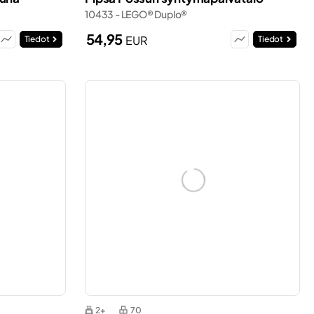
10433 - LEGO® Duplo®
54,95
EUR
Tiedot
Tiedot
2+
70