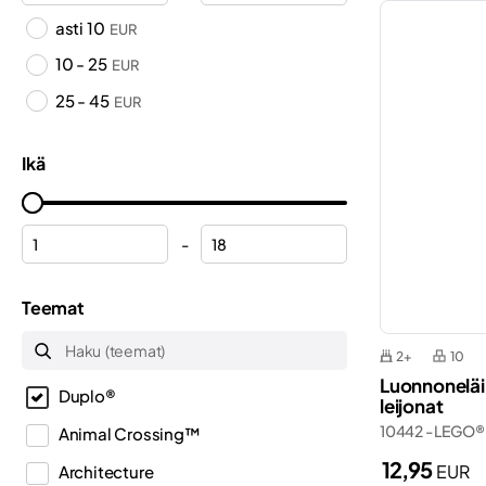
asti 10
EUR
10 - 25
EUR
25 - 45
EUR
Ikä
-
Teemat
2+
10
Luonnoneläin
Duplo®
leijonat
10442 - LEGO®
Animal Crossing™
12,95
EUR
Architecture