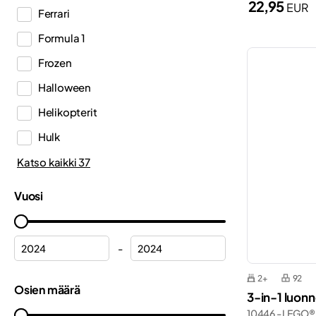
22,95
EUR
Ferrari
DREAMZzz™
Formula 1
Editions
Frozen
Education
Halloween
Fortnite®
Helikopterit
Friends
Hulk
Harry Potter™
Joulu
Katso kaikki 37
Icons
Joulukalenterit
Ideas
Vuosi
Junat
Indiana Jones™
Kosmos
Inne
-
Kukat
Jurassic World™
2+
92
Kuorma-autot
Osien määrä
Gabby’n nukkekoti
3-in-1 luon
Kypärät
10446 - LEGO®