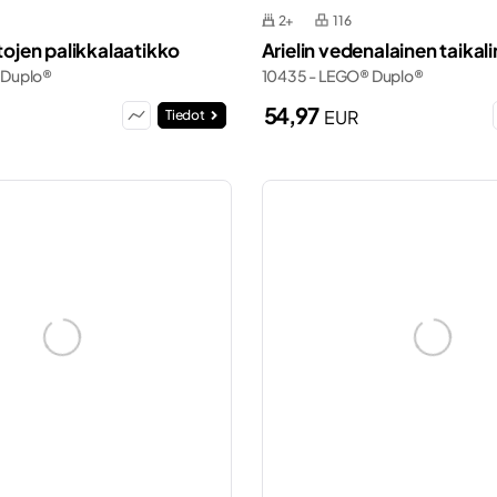
2+
116
utojen palikkalaatikko
Arielin vedenalainen taikal
 Duplo®
10435 - LEGO® Duplo®
54,97
EUR
Tiedot