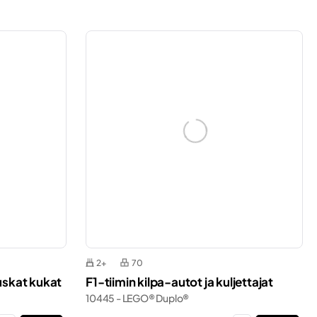
2+
70
uskat kukat
F1-tiimin kilpa-autot ja kuljettajat
10445 - LEGO® Duplo®