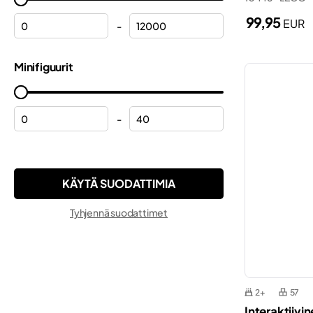
Marvel
Laivat
99,95
EUR
Minecraft®
-
Lamborghini
Minifigures
Minifiguurit
Lentokoneet
Minions
Linnat
Monkie Kid™
Maastoautot
-
Ninjago®
Mikki Hiiri
ONE PIECE
Modulirakennukset
Pokemon™
Moottoripyörät
Sonic the Hedgehog™
Tyhjennä suodattimet
Nosturit
Speed Champions
Palasema
Star Wars™
Palolaitos
Super Mario™
Peppa
2+
57
Technic
Interaktiivi
Peruslevyt