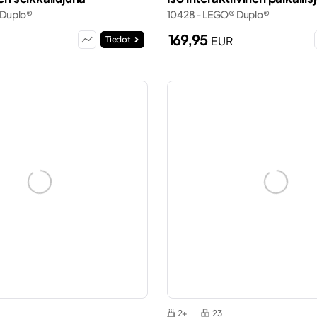
 Duplo®
10428 - LEGO® Duplo®
169,95
EUR
Tiedot
2+
23