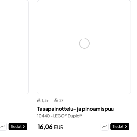
1,5+
27
Tasapainottelu- ja pinoamispuu
10440 - LEGO® Duplo®
16,06
EUR
Tiedot
Tiedot