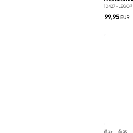
Wednesday
10427 - LEGO®
Poliisi
Wicked
99,95
EUR
Poliisiasema
Zelda™
Porsche
Smart Play
Spider-Man
Taru sormusten herrasta
Veneet
Ystävänpäivä
2+
20