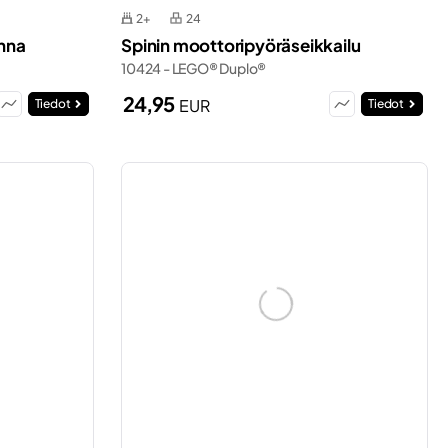
2+
24
inna
Spinin moottoripyöräseikkailu
10424 - LEGO® Duplo®
24,95
EUR
Tiedot
Tiedot