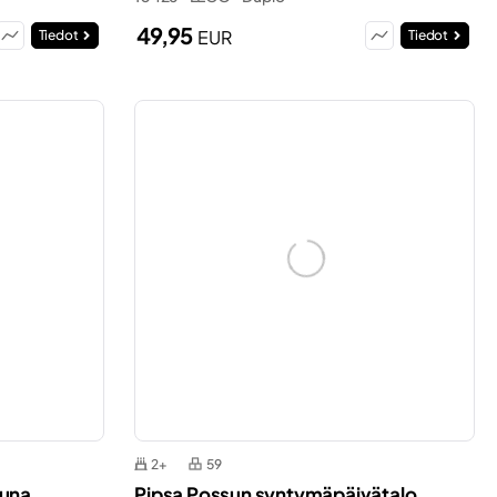
49,95
EUR
Tiedot
Tiedot
2+
59
juna
Pipsa Possun syntymäpäivätalo