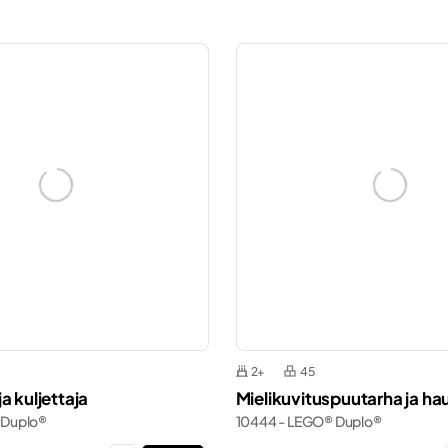
2+
45
a kuljettaja
Mielikuvituspuutarha ja ha
 Duplo®
10444 - LEGO® Duplo®