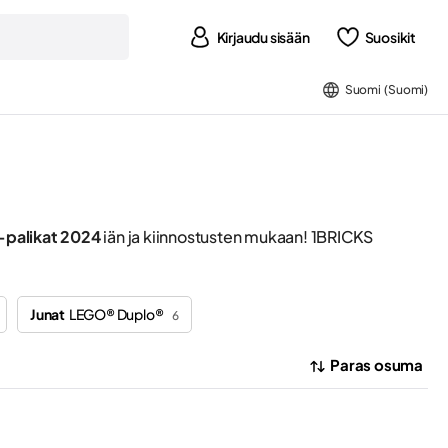
Kirjaudu sisään
Suosikit
Suomi (Suomi)
palikat 2024
iän ja kiinnostusten mukaan! 1BRICKS
Junat
LEGO® Duplo®
6
Paras osuma