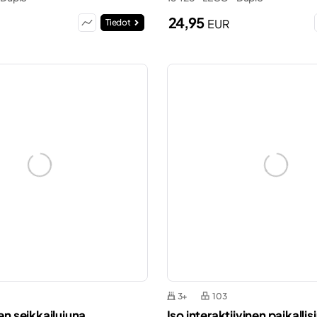
24,95
EUR
Tiedot
3+
103
nen seikkailujuna
Iso interaktiivinen paikallis