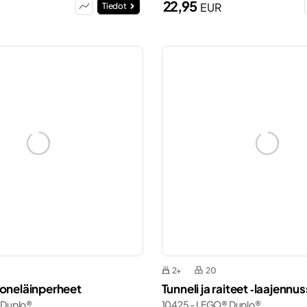
22,95
EUR
Tiedot
2+
20
noneläinperheet
Tunneli ja raiteet ‑laajennus
 Duplo®
10425 - LEGO® Duplo®