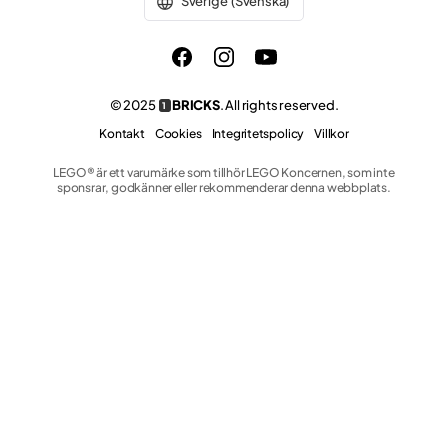
Sverige (Svenska)
© 2025
BRICKS
. All rights reserved.
1
Kontakt
Cookies
Integritetspolicy
Villkor
LEGO® är ett varumärke som tillhör LEGO Koncernen, som inte
sponsrar, godkänner eller rekommenderar denna webbplats.