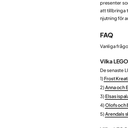
presenter so
att tillbrin
njutning för 
FAQ
Vanliga fråg
Vilka LEGO
De senaste 
1)
Frost Krea
2)
Anna och E
3)
Elsas ispa
4)
Olofs och 
5)
Arendals s