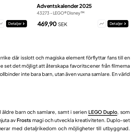
Adventskalender 2025
43273 - LEGO® Disney™
469,90
SEK
Detaljer
Detaljer
ke där isslott och magiska element förflyttar fans till en
 set det möjligt att återskapa favoritscener från filmerna
ollbinder inte bara barn, utan även vuxna samlare. En värld
ll äldre barn och samlare, samt i serien
LEGO Duplo
, som
njuta av
Frosts
magi och utveckla kreativiteten. Duplo-set
nerar med detaljrikedom och möjligheter till utbyggnad.