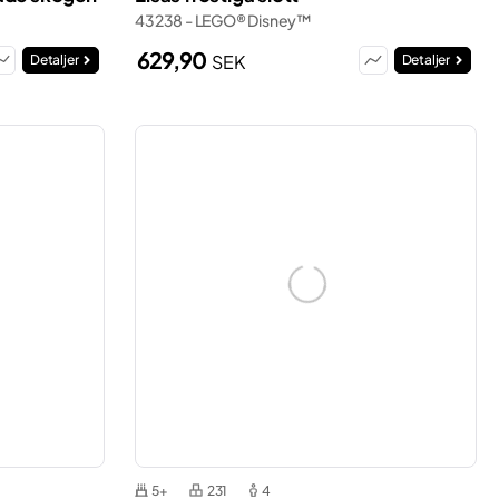
43238 - LEGO® Disney™
629,90
SEK
Detaljer
Detaljer
5+
231
4