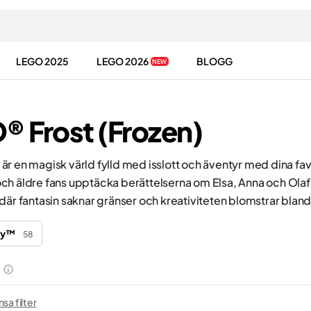
LEGO 2025
LEGO 2026
BLOGG
NEW
 Frost (Frozen)
är en magisk värld fylld med isslott och äventyr med dina fa
h äldre fans upptäcka berättelserna om Elsa, Anna och Olaf oc
där fantasin saknar gränser och kreativiteten blomstrar bland
ey™
58
2
sa filter