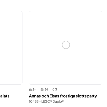
2+
54
3
palats
Annas och Elsas frostiga slottsparty
10455 - LEGO® Duplo®