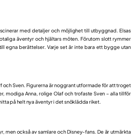
cinerar med detaljer och möjlighet till utbyggnad. Elsas
r otaliga äventyr och hjältars möten. Förutom slott rymmer
ill egna berättelser. Varje set är inte bara ett bygge utan
off och Sven. Figurerna är noggrant utformade för att troget
, modiga Anna, rolige Olaf och trofaste Sven – alla tillför
tta på helt nya äventyr i det snöklädda riket.
tyr, men också av samlare och Disney-fans. De är utmärkta