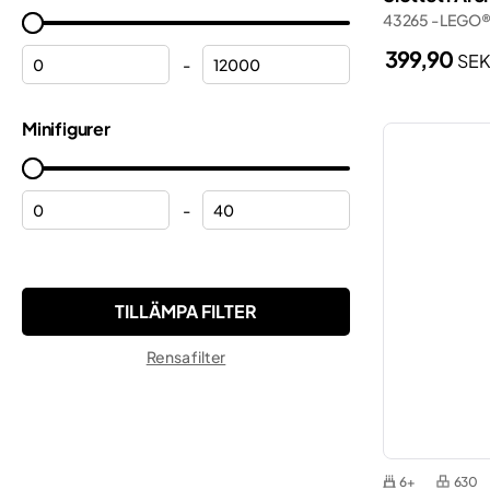
Halloween
43265 - LEGO®
Marvel
Helikoptrar
399,90
SE
Minecraft®
-
Hjälmar
Minifigures
Minifigurer
Hulk
Minions
Jul
Monkie Kid™
Kosmos
-
Ninjago®
Kranar
ONE PIECE
Lamborghini
Pokemon™
Lastbilar
Sonic the Hedgehog™
Rensa filter
Modulbyggnader
Speed Champions
Motorcyklar
Star Wars™
Musse Pigg
Super Mario™
Peppa
6+
630
Technic