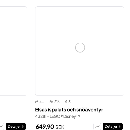
4+
216
3
Elsas ispalats och snöäventyr
43281 - LEGO® Disney™
649,90
SEK
Detaljer
Detaljer