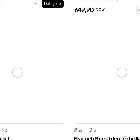
K
Detaljer
649,90
SEK
3
2+
31
ndal
Elsa och Bruni i den förtro