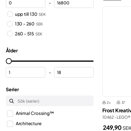
-
upp till 130
SEK
130 - 260
SEK
260 - 515
SEK
Ålder
-
Serier
2+
37
Frost Kreati
Animal Crossing™
10462 - LEGO®
Architecture
249,90
SE