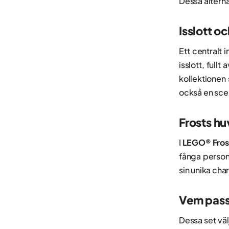
Dessa alterna
Isslott o
Ett centralt 
isslott, full
kollektionen 
också en scen
Frosts hu
I
LEGO® Fros
fånga personl
sin unika cha
Vem pass
Dessa set vä