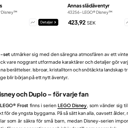
ts
Annas slädäventyr
® Disney™
43256 - LEGO® Disney™
423,92
SEK
Detaljer
-set
utmärker sig med den säregna atmosfären av ett vinterri
ck vare noggrant utformade karaktärer och detaljer gör varje
a berättelser. Isbroar, kristalltorn och snötäckta landskap tr
ge blir början på ett nytt äventyr.
ney och Duplo – för varje fan
LEGO® Frost
finns i serien
LEGO Disney
, som vänder sig ti
t för de yngsta byggarna. På så sätt kan alla, oavsett ålder, 
elar som är säkra för små barn, medan Disney-serien impo