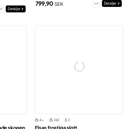
799,90
SEK
Detaljer
Detaljer
4+
163
2
llade skogen
Elsas frostiga slott