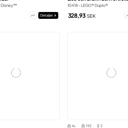
 Disney™
10418 - LEGO® Duplo®
328,93
K
SEK
Detaljer
4+
192
3