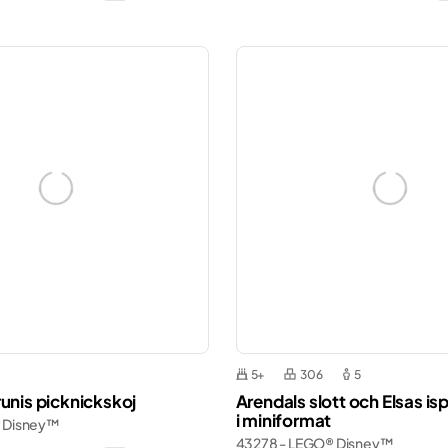
5+
306
5
unis picknickskoj
Arendals slott och Elsas is
i miniformat
 Disney™
43278 - LEGO® Disney™