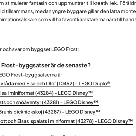
m stimulerar fantasin och uppmuntrar till kreativ lek. Förä
ga tid tillsammans, medan yngre byggare gillar den lätta mo
animationsälskare som vill ha favoritkaraktärerna nära till hand
or och svar om byggset LEGO Frost:
 Frost-byggsatser är de senaste?
LEGO Frost-byggsatserna är
tiv låda med Elsa och Olof (10462) - LEGO Duplo®
lsa i miniformat (43284) - LEGO Disney™
lats och snöäventyr (43281) - LEGO Disney™
Brunis picknickskoj (43287) - LEGO Disney™
lott och Elsas ispalats i miniformat (43278) - LEGO Disney™