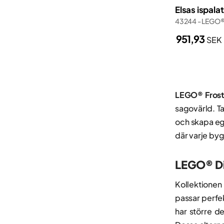
Elsas ispala
Polis
Wednesday
43244 - LEGO
Polisstation
Wicked
951,93
SEK
Porsche
Zelda™
Sagan om ringen
Slott
LEGO® Frost
Smart Play
sagovärld. Ta
Spider-Man
och skapa egn
Terrängbilar
där varje byg
Tåg
LEGO® Dis
Kollektionen
passar perfek
har större d