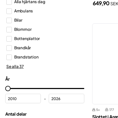
Alla hjärtans dag
649,90
SE
DREAMZzz™
Ambulans
Duplo®
Bilar
Editions
Blommor
Education
Bottenplattor
Fortnite®
Brandkår
Friends
Brandstation
Harry Potter™
Båtar
Se alla 37
Icons
Dinosaurier
Ideas
År
Fartyg
Indiana Jones™
Ferrari
Inne
-
Flygplan
Jurassic World™
5+
177
Formel 1
Antal delar
Gabbys Dockhus
Slottet i Are