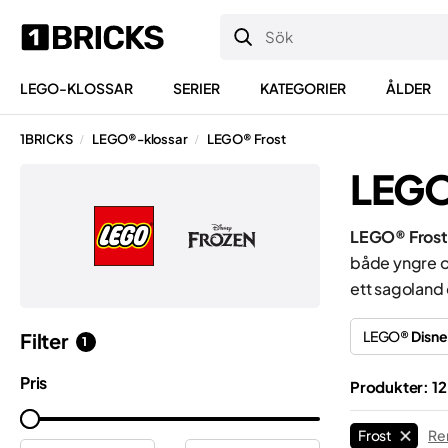
LEGO-KLOSSAR
SERIER
KATEGORIER
ÅLDER
1BRICKS
LEGO®-klossar
LEGO® Frost
/
/
LEGO®
LEGO® Frost
både yngre oc
ett sagoland 
LEGO®
Disn
Filter
1
Pris
Produkter: 1
Frost
Ren