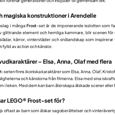
tiv förenar generationer och inbjuder till gemensam lek.
ch magiska konstruktioner i Arendelle
inslag i många
Frost
-set är de imponerande isslotten som fas
t av glittrande element och hemliga kammare, blir scenen fö
slädar, kärror, vinterstäder och snölandskap som inspirerar t
 fylld av action och känslor.
vudkaraktärer – Elsa, Anna, Olaf med flera
t
-seten finns ikoniska karaktärer som Elsa, Anna, Olaf, Krist
igheterna och känslorna från filmerna. Elsa med sina iskrafter
rm i leken. Med dem kan barn återskapa älskade scener eller hi
ar LEGO® Frost-set för?
ljs oftast av barn som älskar sagoberättelser och vinteräven