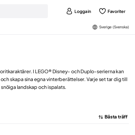
Logga in
Favoriter
Sverige (Svenska)
voritkaraktärer. I LEGO® Disney- och Duplo-serierna kan
h skapa sina egna vinterberättelser. Varje set tar dig till
 snöiga landskap och ispalats.
Bästa träff