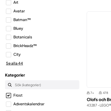
Art
Avatar
Batman™
Bluey
Botanicals
BrickHeadz™
City
Classic
Se alla 44
Creator
Kategorier
Creator 3in1
Creator Expert
7+
478
Frost
Disney™
Olofs och Br
Adventskalendrar
43287 - LEGO®
Dots