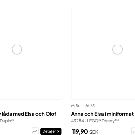
5+
65
v låda med Elsa och Olof
Anna och Elsa i miniformat
 Duplo®
43284 - LEGO® Disney™
119,90
K
SEK
Detaljer