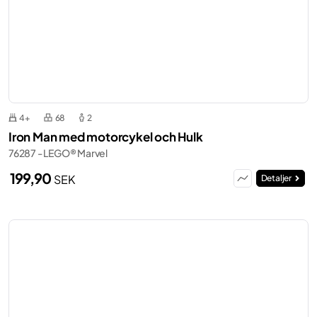
4+
68
2
Iron Man med motorcykel och Hulk
76287 - LEGO® Marvel
199,90
SEK
Detaljer