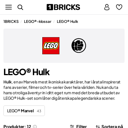
1BRICKS
LEGO®-klossar
LEGO® Hulk
/
/
LEGO® Hulk
Hulk
, en av Marvels mest ikoniska karaktärer, har i åratal inspirerat
fans av serier, filmer och tv-serier över hela världen. Nu kan du ta
hans otroliga äventyr in i ditt eget rum med det breda utbudet av
LEGO® Hulk-set som låter dig återskapa legendariska scener.
LEGO®
Marvel
43
Produkter: 12
Filter
Sortera på