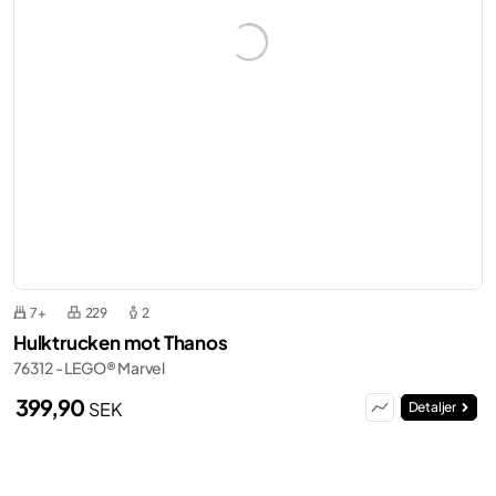
7+
229
2
Hulktrucken mot Thanos
76312 - LEGO® Marvel
399,90
SEK
Detaljer