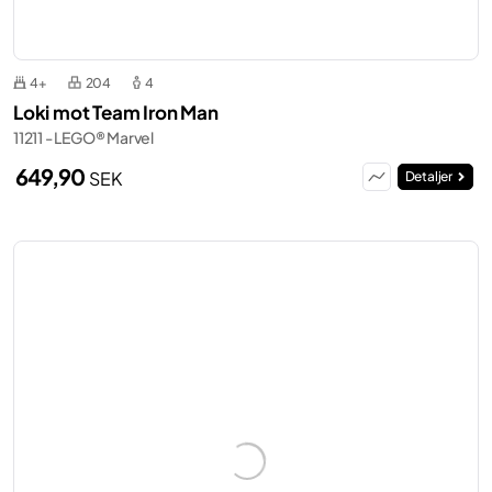
4+
204
4
Loki mot Team Iron Man
11211 - LEGO® Marvel
649,90
SEK
Detaljer