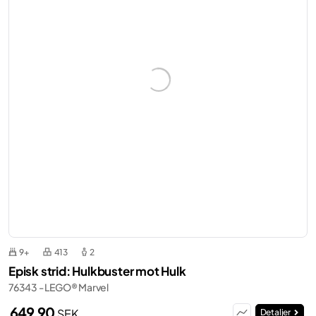
9+
413
2
Episk strid: Hulkbuster mot Hulk
76343 - LEGO® Marvel
649,90
SEK
Detaljer