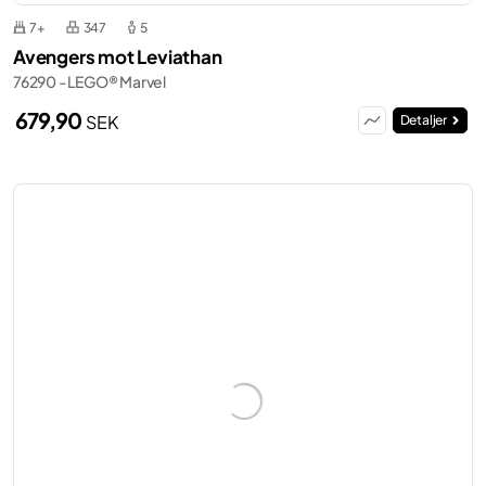
7+
347
5
Avengers mot Leviathan
76290 - LEGO® Marvel
679,90
SEK
Detaljer