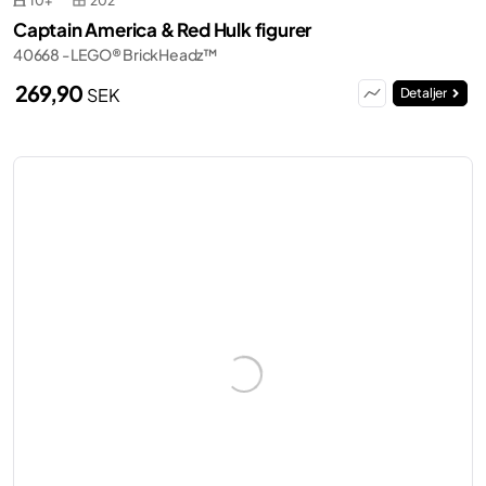
10+
202
Captain America & Red Hulk figurer
40668 - LEGO® BrickHeadz™
269,90
SEK
Detaljer