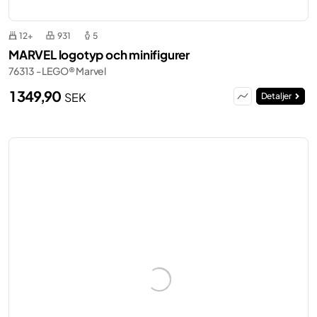
12+
931
5
MARVEL logotyp och minifigurer
76313 - LEGO® Marvel
1 349,90
SEK
Detaljer