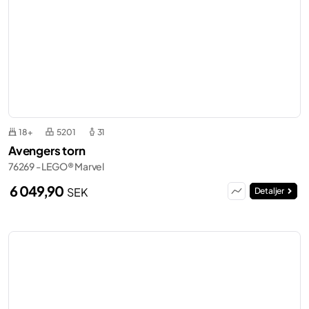
18+
5201
31
Avengers torn
76269 - LEGO® Marvel
6 049,90
SEK
Detaljer