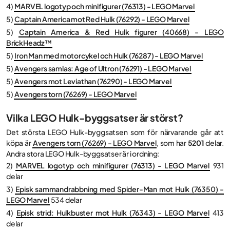
4)
MARVEL logotyp och minifigurer (76313) - LEGO Marvel
5)
Captain America mot Red Hulk (76292) - LEGO Marvel
5)
Captain America & Red Hulk figurer (40668) - LEGO
BrickHeadz™
5)
Iron Man med motorcykel och Hulk (76287) - LEGO Marvel
5)
Avengers samlas: Age of Ultron (76291) - LEGO Marvel
5)
Avengers mot Leviathan (76290) - LEGO Marvel
5)
Avengers torn (76269) - LEGO Marvel
Vilka LEGO Hulk-byggsatser är störst?
Det största LEGO Hulk-byggsatsen som för närvarande går att
köpa är
Avengers torn (76269) - LEGO Marvel
, som har
5201
delar.
Andra stora LEGO Hulk-byggsatser är i ordning:
2)
MARVEL logotyp och minifigurer (76313) - LEGO Marvel
931
delar
3)
Episk sammandrabbning med Spider-Man mot Hulk (76350) -
LEGO Marvel
534 delar
4)
Episk strid: Hulkbuster mot Hulk (76343) - LEGO Marvel
413
delar