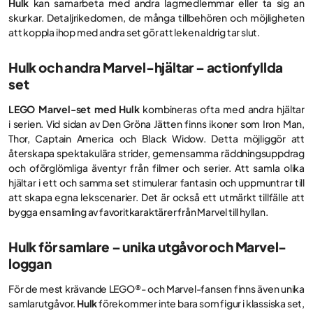
Hulk
kan samarbeta med andra lagmedlemmar eller ta sig an
skurkar. Detaljrikedomen, de många tillbehören och möjligheten
att koppla ihop med andra set gör att leken aldrig tar slut.
Hulk och andra Marvel-hjältar – actionfyllda
set
LEGO Marvel-set med Hulk
kombineras ofta med andra hjältar
i serien. Vid sidan av Den Gröna Jätten finns ikoner som Iron Man,
Thor, Captain America och Black Widow. Detta möjliggör att
återskapa spektakulära strider, gemensamma räddningsuppdrag
och oförglömliga äventyr från filmer och serier. Att samla olika
hjältar i ett och samma set stimulerar fantasin och uppmuntrar till
att skapa egna lekscenarier. Det är också ett utmärkt tillfälle att
bygga en samling av favoritkaraktärer från Marvel till hyllan.
Hulk för samlare – unika utgåvor och Marvel-
loggan
För de mest krävande LEGO®- och Marvel-fansen finns även unika
samlarutgåvor.
Hulk
förekommer inte bara som figur i klassiska set,