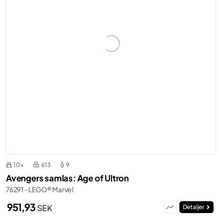
10+
613
9
Avengers samlas: Age of Ultron
76291 - LEGO® Marvel
951,93
SEK
Detaljer