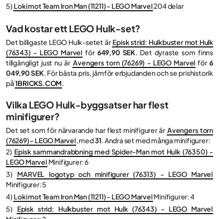
5)
Loki mot Team Iron Man (11211) - LEGO Marvel
204 delar
Vad kostar ett LEGO Hulk-set?
Det billigaste LEGO Hulk-setet är
Episk strid: Hulkbuster mot Hulk
(76343) - LEGO Marvel
för
649,90 SEK
. Det dyraste som finns
tillgängligt just nu är
Avengers torn (76269) - LEGO Marvel
för
6
049,90 SEK
. För bästa pris, jämför erbjudanden och se prishistorik
på
1BRICKS.COM
.
Vilka LEGO Hulk-byggsatser har flest
minifigurer?
Det set som för närvarande har flest minifigurer är
Avengers torn
(76269) - LEGO Marvel
, med
31
. Andra set med många minifigurer:
2)
Episk sammandrabbning med Spider-Man mot Hulk (76350) -
LEGO Marvel
Minifigurer: 6
3)
MARVEL logotyp och minifigurer (76313) - LEGO Marvel
Minifigurer: 5
4)
Loki mot Team Iron Man (11211) - LEGO Marvel
Minifigurer: 4
5)
Episk strid: Hulkbuster mot Hulk (76343) - LEGO Marvel
Minifigurer: 2