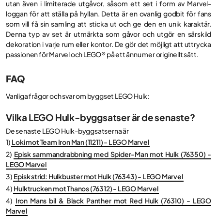
utan även i limiterade utgåvor, såsom ett set i form av Marvel-
loggan för att ställa på hyllan. Detta är en ovanlig godbit för fans
som vill få sin samling att sticka ut och ge den en unik karaktär.
Denna typ av set är utmärkta som gåvor och utgör en särskild
dekoration i varje rum eller kontor. De gör det möjligt att uttrycka
passionen för Marvel och LEGO® på ett ännu mer originellt sätt.
FAQ
Vanliga frågor och svar om byggset LEGO Hulk:
Vilka LEGO Hulk-byggsatser är de senaste?
De senaste LEGO Hulk-byggsatserna är
1)
Loki mot Team Iron Man (11211) - LEGO Marvel
2)
Episk sammandrabbning med Spider-Man mot Hulk (76350) -
LEGO Marvel
3)
Episk strid: Hulkbuster mot Hulk (76343) - LEGO Marvel
4)
Hulktrucken mot Thanos (76312) - LEGO Marvel
4)
Iron Mans bil & Black Panther mot Red Hulk (76310) - LEGO
Marvel