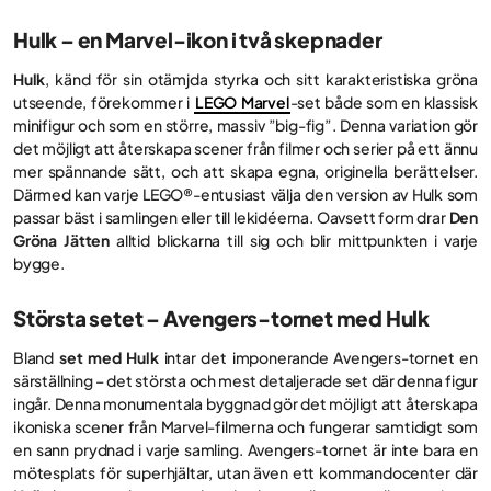
Hulk – en Marvel-ikon i två skepnader
Hulk
, känd för sin otämjda styrka och sitt karakteristiska gröna
utseende, förekommer i
LEGO Marvel
-set både som en klassisk
minifigur och som en större, massiv ”big-fig”. Denna variation gör
det möjligt att återskapa scener från filmer och serier på ett ännu
mer spännande sätt, och att skapa egna, originella berättelser.
Därmed kan varje LEGO®-entusiast välja den version av Hulk som
passar bäst i samlingen eller till lekidéerna. Oavsett form drar
Den
Gröna Jätten
alltid blickarna till sig och blir mittpunkten i varje
bygge.
Största setet – Avengers-tornet med Hulk
Bland
set med Hulk
intar det imponerande Avengers-tornet en
särställning – det största och mest detaljerade set där denna figur
ingår. Denna monumentala byggnad gör det möjligt att återskapa
ikoniska scener från Marvel-filmerna och fungerar samtidigt som
en sann prydnad i varje samling. Avengers-tornet är inte bara en
mötesplats för superhjältar, utan även ett kommandocenter där