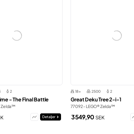
3
2
18+
2500
2
ime - The Final Battle
Great Deku Tree 2-i-1
 Zelda™
77092 - LEGO® Zelda™
3 549,90
EK
SEK
Detaljer