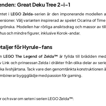
enden: Great Deku Tree 2-i-1
ntet i
LEGO Zelda
-serien är den imponerande modellen a
ersioner. Välj varianten inspirerad av spelet Ocarina of Ti
g grönska. Modellen har rörliga ansiktsdrag och massor av t
hus och mindre figurer, inklusive Korok-andar.
aljer för Hyrule-fans
en
LEGO The Legend of Zelda™
är fyllda till brädden me
v Link och prinsessan Zelda i dräkter från olika delar av se
ska livshjärtana. Tack vare den genomtänkta konstruktionen ä
kombinerar byggglädje med passion för gaming.
or och svar om seten i serien LEGO Zelda™: