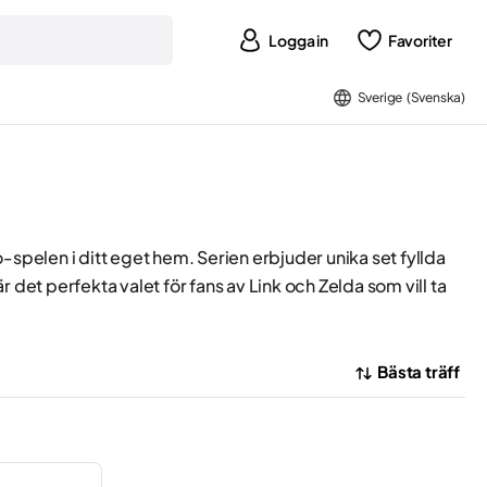
Logga in
Favoriter
Sverige (Svenska)
spelen i ditt eget hem. Serien erbjuder unika set fyllda
 det perfekta valet för fans av Link och Zelda som vill ta
Bästa träff