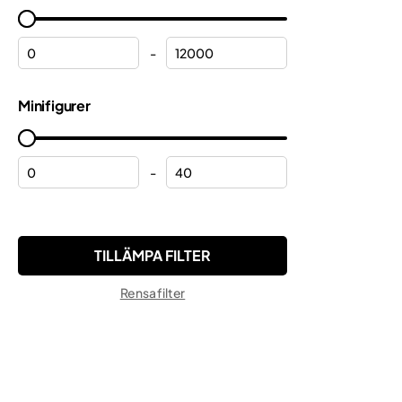
Halloween
Gabbys Dockhus
Helikoptrar
Marvel
-
Hjälmar
Minecraft®
Minifigurer
Hulk
Minifigures
Jul
Minions
Kosmos
-
Monkie Kid™
Kranar
Ninjago®
Lamborghini
ONE PIECE
Lastbilar
Pokemon™
Rensa filter
Modulbyggnader
Sonic the Hedgehog™
Motorcyklar
Speed Champions
Musse Pigg
Star Wars™
Peppa
Super Mario™