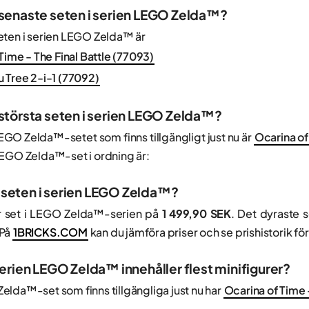
e senaste seten i serien LEGO Zelda™?
eten i serien LEGO Zelda™ är
Time - The Final Battle (77093)
 Tree 2-i-1 (77092)
e största seten i serien LEGO Zelda™?
EGO Zelda™-setet som finns tillgängligt just nu är
Ocarina of
LEGO Zelda™-set i ordning är:
 seten i serien LEGO Zelda™?
ar set i LEGO Zelda™-serien på
1 499,90 SEK
. Det dyraste 
 På
1BRICKS.COM
kan du jämföra priser och se prishistorik för
 serien LEGO Zelda™ innehåller flest minifigurer?
lda™-set som finns tillgängliga just nu har
Ocarina of Time 