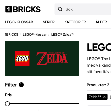
LEGO-KLOSSAR
SERIER
KATEGORIER
ÅLDER
1BRICKS
LEGO®-klossar
LEGO® Zelda™
/
/
LEGO
LEGO® The L
med välkända 
sitt favoritäv
Filter
Produkter: 2
1
Pris
Zelda™