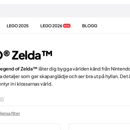
LEGO 2025
LEGO 2026
BLOGG
NEW
® Zelda™
egend of Zelda™
låter dig bygga världen känd från Nintendo-
detaljer som ger skaparglädje och ser bra ut på hyllan. Det är
entyr in i klossarnas värld.
Rensa filter