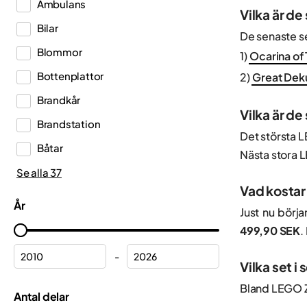
Ambulans
Dots
Vilka är d
Bilar
DREAMZzz™
De senaste s
Blommor
1)
Ocarina of 
Duplo®
Bottenplattor
2)
Great Deku
Editions
Brandkår
Education
Vilka är d
Brandstation
Fortnite®
Det största L
Båtar
Nästa stora 
Friends
Dinosaurier
Se alla 37
Harry Potter™
Vad kostar
Fartyg
Icons
År
Just nu börj
Ferrari
Ideas
499,90 SEK
.
Flygplan
Indiana Jones™
-
Vilka set i
Formel 1
Inne
Bland LEGO Ze
Frost
Antal delar
Jurassic World™