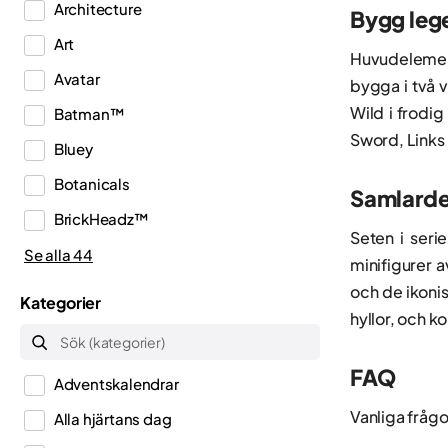
Architecture
Bygg leg
Art
Huvudeleme
Avatar
bygga i två v
Wild i frodi
Batman™
Sword, Links 
Bluey
Botanicals
Samlardet
BrickHeadz™
Seten i seri
City
Se alla 44
minifigurer a
Classic
och de ikoni
Kategorier
hyllor, och 
Creator
Creator 3in1
FAQ
Adventskalendrar
Creator Expert
Vanliga fråg
Alla hjärtans dag
Disney™