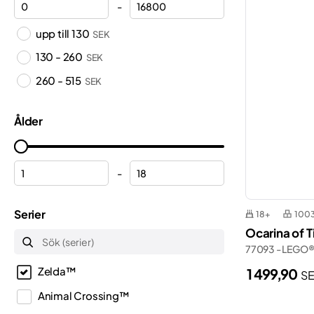
-
upp till 130
SEK
130 - 260
SEK
260 - 515
SEK
Ålder
-
Serier
18+
100
Ocarina of T
77093 - LEGO®
Zelda™
1 499,90
S
Animal Crossing™