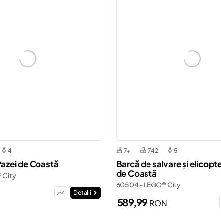
4
7+
742
5
 Pazei de Coastă
Barcă de salvare și elicopte
de Coastă
 City
60504 - LEGO® City
N
Detalii
589,99
RON