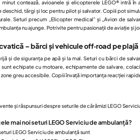
 minut contează, avioanele și elicopterele LEGO® intră î
 deschid, tărgi și loc pentru pilot și salvator. Copiii pot simu
rale. Seturi precum „Elicopter medical” și „Avion de salvare
bulanța nu ajunge. Potrivite pentru pasionații de aviație și j
cvatică – bărci și vehicule off‑road pe plajă
jă și de siguranța pe apă și la mal. Seturi cu bărci de salvar
e sunt echipate cu motoare, echipamente de salvare, colaci și
n zone greu accesibile. Copiii învață importanța reacției rapi
cvente și răspunsuri despre seturile de cărămizi LEGO Servic
cele mai noi seturi LEGO Serviciu de ambulanță?
 seturi LEGO Serviciu de ambulanță sunt