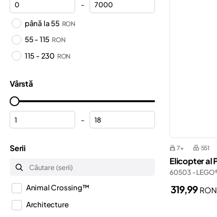
-
până la 55
RON
55 - 115
RON
115 - 230
RON
Vârstă
-
Serii
7+
551
Elicopter al
60503 - LEGO®
Animal Crossing™
319,99
RO
Architecture