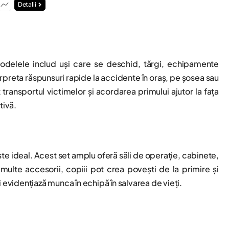
Detalii
odelele includ uși care se deschid, tărgi, echipamente
erpreta răspunsuri rapide la accidente în oraș, pe șosea sau
transportul victimelor și acordarea primului ajutor la fața
tivă.
te ideal. Acest set amplu oferă săli de operație, cabinete,
i multe accesorii, copiii pot crea povești de la primire și
 evidențiază munca în echipă în salvarea de vieți.