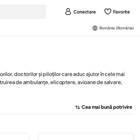
Conectare
Favorite
România (România)
atorilor, doctorilor și piloților care aduc ajutor în cele mai
onstruirea de ambulanțe, elicoptere, avioane de salvare,
Cea mai bună potrivire