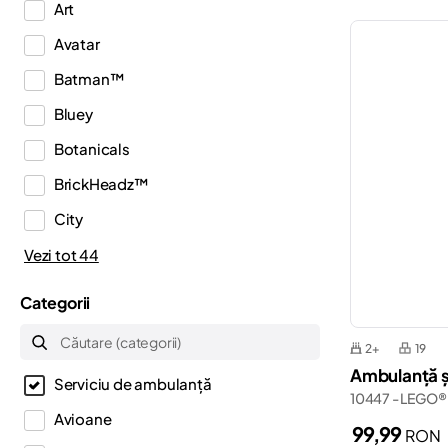
Art
Avatar
Batman™
Bluey
Botanicals
BrickHeadz™
City
Classic
Vezi tot 44
Creator
Categorii
Creator 3in1
2+
19
Creator Expert
Ambulanță ș
Serviciu de ambulanță
Disney™
10447 - LEGO®
Avioane
Dots
99,99
RON