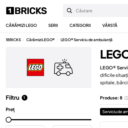
CĂRĂMIZI LEGO
SERII
CATEGORII
VÂRSTĂ
1BRICKS
Cărămizi LEGO®
LEGO® Serviciu de ambulanță
/
/
LEGO
LEGO® Servic
dificile situa
spitale, bărci
Filtru
Produse: 8
1
Preț
Serviciu de a