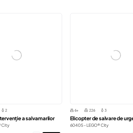
2
6+
226
3
tervenție a salvamarilor
Elicopter de salvare de urg
 City
60405 - LEGO® City