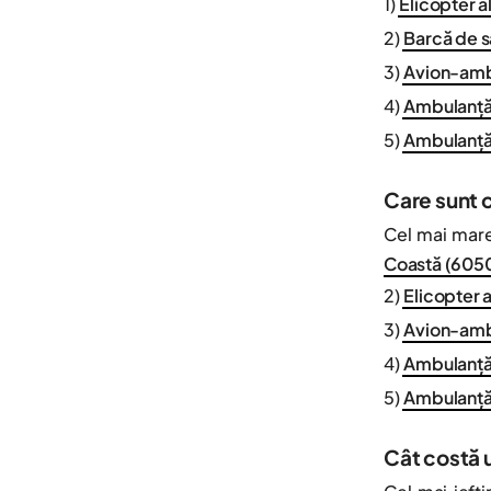
1)
Elicopter a
2)
Barcă de s
3)
Avion-amb
4)
Ambulanță 
5)
Ambulanță
Care sunt 
Cel mai mare
Coastă (6050
2)
Elicopter 
3)
Avion-amb
4)
Ambulanță
5)
Ambulanță 
Cât costă 