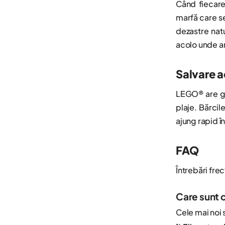
Când fiecare
Porsche
Wednesday
marfă care se
Regatul de gheață
dezastre natu
Wicked
acolo unde am
Secție de poliție
Zelda™
Smart Play
Salvare a
Spider-Man
LEGO® are gri
Stație de pompieri
plaje. Bărcil
Stăpânul Inelelor
ajung rapid î
Trenuri
FAQ
Ziua Îndrăgostiților
Întrebări fre
Care sunt 
Cele mai noi