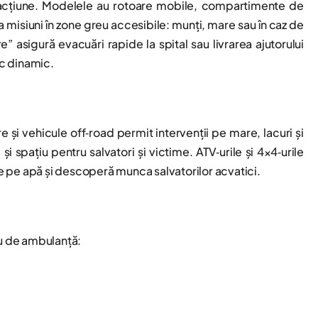
n acțiune. Modelele au rotoare mobile, compartimente de
la misiuni în zone greu accesibile: munți, mare sau în caz de
” asigură evacuări rapide la spital sau livrarea ajutorului
oc dinamic.
e și vehicule off‑road permit intervenții pe mare, lacuri și
 spațiu pentru salvatori și victime. ATV‑urile și 4×4‑urile
de pe apă și descoperă munca salvatorilor acvatici.
iu de ambulanță: