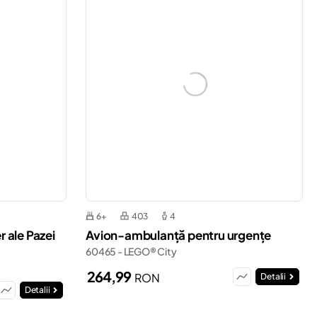
6+
403
4
r ale Pazei
Avion-ambulanță pentru urgențe
60465 - LEGO® City
264,99
RON
Detalii
Detalii