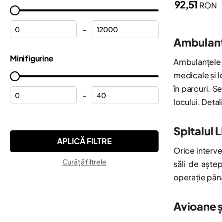
92,51
RON
Halloween
Marvel
Hulk
Minecraft®
-
Ambulanțe
Lamborghini
Minifigures
Minifigurine
Macarale
Ambulanțele 
Minions
medicale și l
Mașini
Monkie Kid™
în parcuri. S
Mașini de teren
-
Ninjago®
locului. Detal
Mickey Mouse
ONE PIECE
Motociclete
Spitalul 
Pokemon™
Nave
Orice interve
Sonic the Hedgehog™
Curăță filtrele
Peppa
săli de aștep
Speed Champions
operație până
Plăci de bază
Star Wars™
Poliția
Super Mario™
Avioane ș
Pompieri
Technic