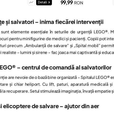
99,99
RON
Detalii
 și salvatori – inima fiecărei intervenții
sunt elemente esențiale în seturile de urgență LEGO®. M
ocuri pentru minifigurine de medici și pacienți. Copiii pot int
eturi precum „Ambulanță de salvare” și „Spital mobil” permit 
ii realiste – lumini și sirene – fac joaca mai captivantă și educa
LEGO® – centrul de comandă al salvatorilor
nție are nevoie de o bază bine organizată – Spitalul LEGO® es
tare și chiar heliport. Cu lift, paturi, aparatură medicală ș
 la recuperare. Setul stimulează imaginația, învață empatie și
i elicoptere de salvare – ajutor din aer