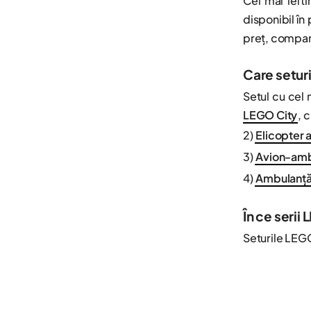
Cel mai ieft
disponibil în
preț, compară
Care setur
Setul cu cel 
LEGO City
, 
2)
Elicopter 
3)
Avion-amb
4)
Ambulanță
În ce seri
Seturile LEGO