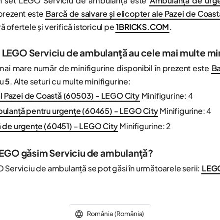
in set LEGO Serviciu de ambulanță este
Ambulanță de urge
 prezent este
Barcă de salvare și elicopter ale Pazei de Coa
 ofertele și verifică istoricul pe
1BRICKS.COM
.
i LEGO Serviciu de ambulanță au cele mai multe mi
mai mare număr de minifigurine disponibil în prezent este
Ba
cu
5
. Alte seturi cu multe minifigurine:
al Pazei de Coastă (60503) - LEGO City
Minifigurine: 4
ulanță pentru urgențe (60465) - LEGO City
Minifigurine: 4
 de urgențe (60451) - LEGO City
Minifigurine: 2
i LEGO găsim Serviciu de ambulanță?
 Serviciu de ambulanță se pot găsi în următoarele serii:
LEGO
România (România)