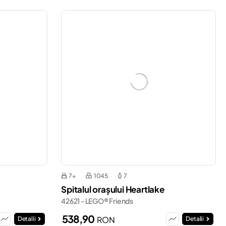
7+
1045
7
Spitalul orașului Heartlake
42621 - LEGO® Friends
538,90
RON
Detalii
Detalii