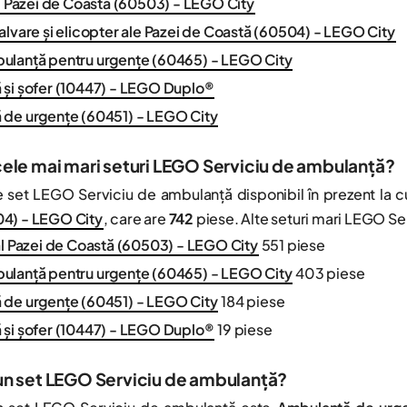
l Pazei de Coastă (60503) - LEGO City
alvare și elicopter ale Pazei de Coastă (60504) - LEGO City
ulanță pentru urgențe (60465) - LEGO City
și șofer (10447) - LEGO Duplo®
 de urgențe (60451) - LEGO City
cele mai mari seturi LEGO Serviciu de ambulanță?
 set LEGO Serviciu de ambulanță disponibil în prezent la
4) - LEGO City
, care are
742
piese. Alte seturi mari LEGO Ser
al Pazei de Coastă (60503) - LEGO City
551 piese
ulanță pentru urgențe (60465) - LEGO City
403 piese
 de urgențe (60451) - LEGO City
184 piese
și șofer (10447) - LEGO Duplo®
19 piese
un set LEGO Serviciu de ambulanță?