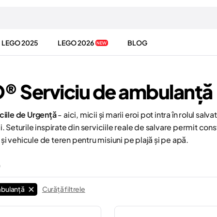
LEGO 2025
LEGO 2026
BLOG
NEW
® Serviciu de ambulanță
iile de Urgență
- aici, micii și marii eroi pot intra în rolul salv
ții. Seturile inspirate din serviciile reale de salvare permit c
 și vehicule de teren pentru misiuni pe plajă și pe apă.
mbulanță
Curăță filtrele