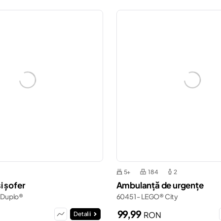
5+
184
2
i șofer
Ambulanță de urgențe
 Duplo®
60451 - LEGO® City
99,99
RON
Detalii