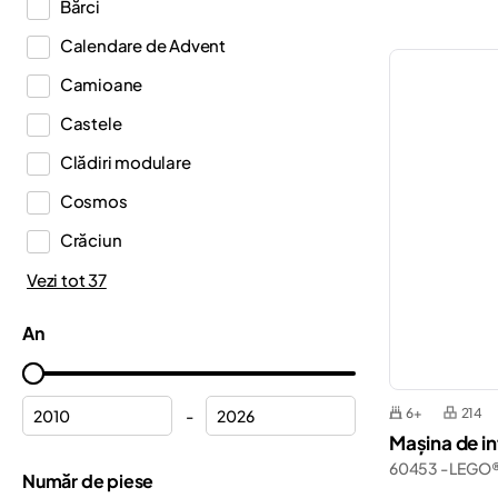
Bărci
DREAMZzz™
Calendare de Advent
Duplo®
Camioane
Editions
Castele
Education
Clădiri modulare
Fortnite®
Cosmos
Friends
Crăciun
Harry Potter™
Căști
Vezi tot 37
Icons
Dinozauri
Ideas
An
Elicoptere
Indiana Jones™
Ferrari
Inne
6+
214
-
Flori
Mașina de in
Jurassic World™
60453 - LEGO®
Formula 1
Număr de piese
Casa de Păpuși a lui Gabby