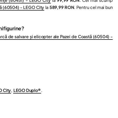
nțe (60451) - LEGO City
la
99,99 RON
. Cel mai scump
stă (60504) - LEGO City
la
589,99 RON
. Pentru cel mai bun
nifigurine?
rcă de salvare și elicopter ale Pazei de Coastă (60504) -
 City
,
LEGO Duplo®
.