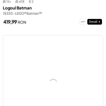
12+
678
2
Logoul Batman
76330 - LEGO® Batman™
419,99
RON
Detalii