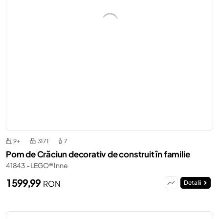
9+
3171
7
Pom de Crăciun decorativ de construit în familie
41843 - LEGO® Inne
1 599,99
RON
Detalii