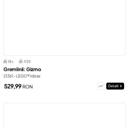
18+
1125
Gremlinii: Gizmo
21361 - LEGO® Ideas
529,99
RON
Detalii