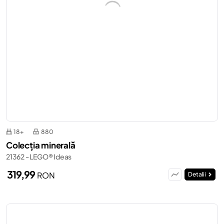
18+
880
Colecția minerală
21362 - LEGO® Ideas
319,99
RON
Detalii