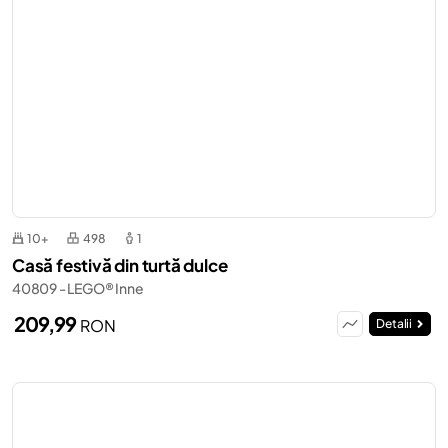
10+
498
1
Casă festivă din turtă dulce
40809 - LEGO® Inne
209,99
RON
Detalii