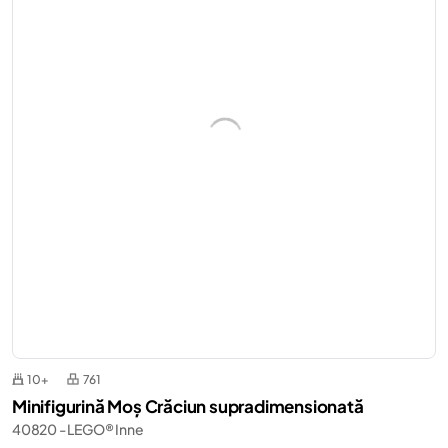
10+
761
Minifigurină Moș Crăciun supradimensionată
40820 - LEGO® Inne