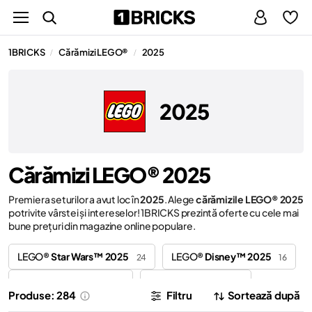
1BRICKS
Cărămizi LEGO®
2025
/
/
2025
Cărămizi LEGO® 2025
Premiera seturilor a avut loc în
2025
. Alege
cărămizile LEGO® 2025
potrivite vârstei și intereselor! 1BRICKS prezintă oferte cu cele mai
bune prețuri din magazine online populare.
LEGO®
Star Wars™ 2025
LEGO®
Disney™ 2025
24
16
LEGO®
Marvel 2025
LEGO®
City 2025
14
12
Produse: 284
Filtru
Sortează după
LEGO®
Icons 2025
LEGO®
Duplo® 2025
12
11