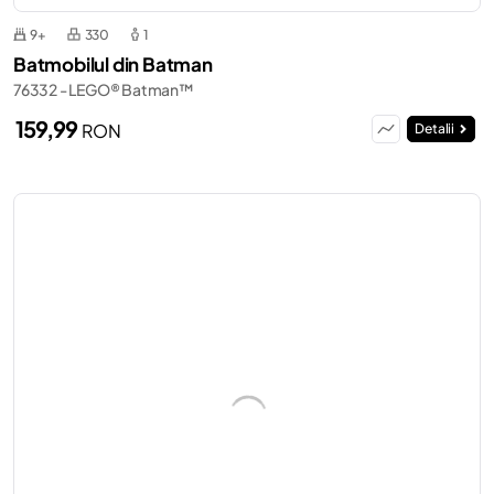
9+
330
1
Batmobilul din Batman
76332 - LEGO® Batman™
159,99
RON
Detalii