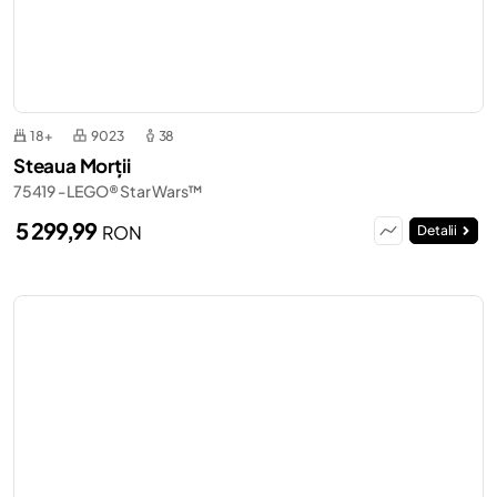
18+
9023
38
Steaua Morții
75419 - LEGO® Star Wars™
5 299,99
RON
Detalii