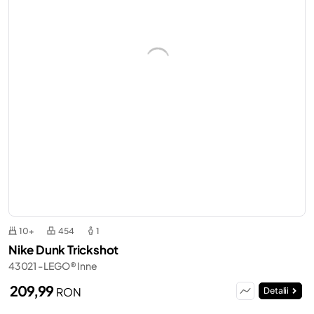
10+
454
1
Nike Dunk Trickshot
43021 - LEGO® Inne
209,99
RON
Detalii