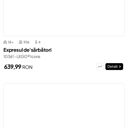
18+
956
4
Expresul de'sărbători
10361 - LEGO® Icons
639,99
RON
Detalii