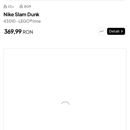
10+
809
Nike Slam Dunk
43010 - LEGO® Inne
369,99
RON
Detalii