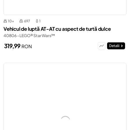
10+
697
1
Vehicul de luptă AT-AT cu aspect de turtă dulce
40806 - LEGO® Star Wars™
319,99
RON
Detalii