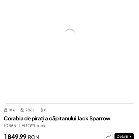
18+
2862
8
Corabia de pirați a căpitanului Jack Sparrow
10365 - LEGO® Icons
1 849,99
RON
Detalii