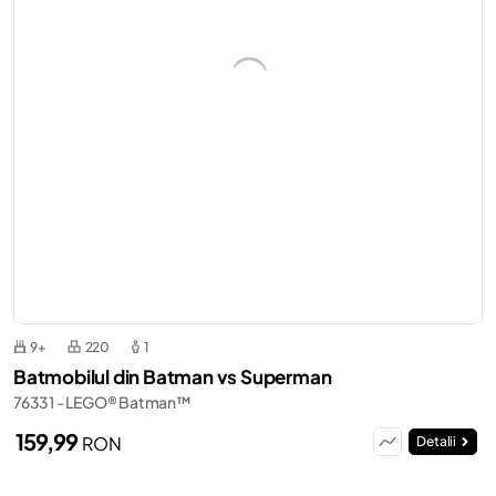
9+
220
1
Batmobilul din Batman vs Superman
76331 - LEGO® Batman™
159,99
RON
Detalii