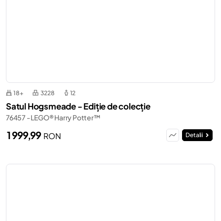
18+
3228
12
Satul Hogsmeade - Ediție de colecție
76457 - LEGO® Harry Potter™
1 999,99
RON
Detalii