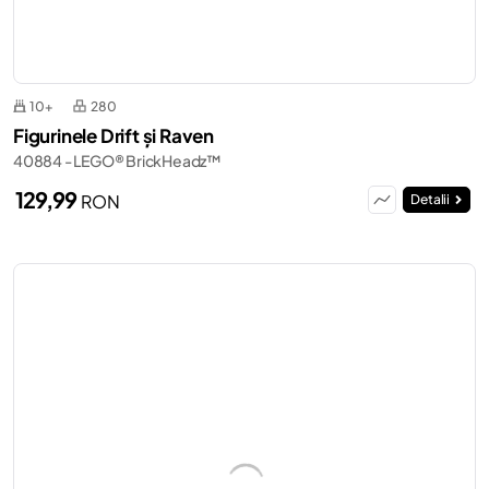
10+
280
Figurinele Drift și Raven
40884 - LEGO® BrickHeadz™
129,99
RON
Detalii