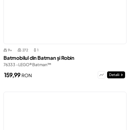
9+
272
1
Batmobilul din Batman și Robin
76333 - LEGO® Batman™
159,99
RON
Detalii