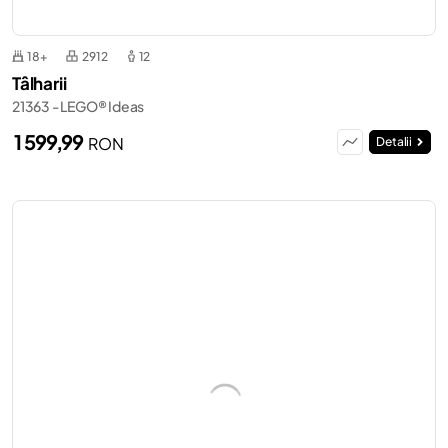
18+
2912
12
Tâlharii
21363 - LEGO® Ideas
1 599,99
RON
Detalii