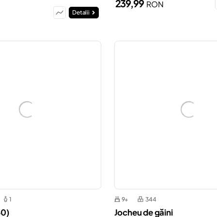
239,99
RON
N
Detalii
1
9+
344
0)
Jocheu de găini