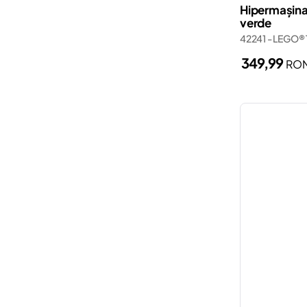
Wednesday
Hipermașina
Secție de poliție
verde
Wicked
42241 - LEGO® 
Serviciu de ambulanță
Zelda™
349,99
RO
Smart Play
Spider-Man
Stație de pompieri
Stăpânul Inelelor
Trenuri
Ziua Îndrăgostiților