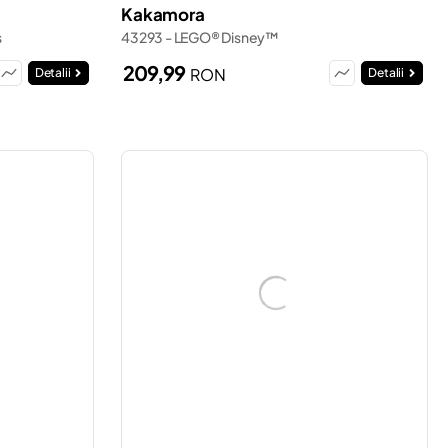
Kakamora
s
43293 - LEGO® Disney™
209,99
RON
Detalii
Detalii