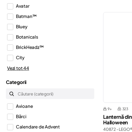
Avatar
Batman™
Bluey
Botanicals
BrickHeadz™
City
Classic
Vezi tot 44
Creator
Categorii
Creator 3in1
Creator Expert
Avioane
Disney™
9+
323
Lanternă di
Bărci
Dots
Halloween
Calendare de Advent
40872 - LEGO®
DREAMZzz™