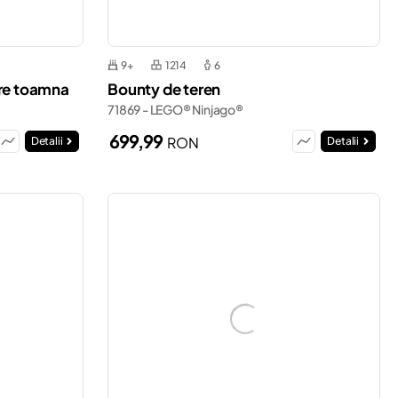
9+
1214
6
ure toamna
Bounty de teren
71869 - LEGO® Ninjago®
699,99
RON
Detalii
Detalii