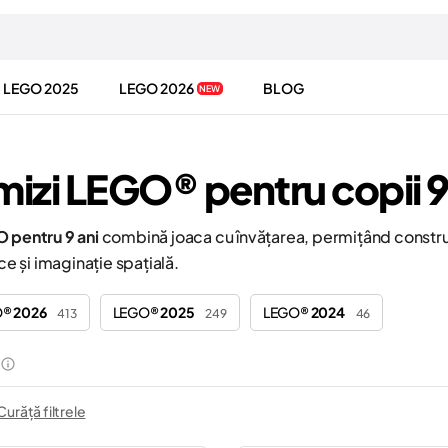
LEGO 2025
LEGO 2026
BLOG
NEW
izi LEGO® pentru copii 
O pentru 9 ani
combină joaca cu învățarea, permițând construir
ice și imaginație spațială.
O®
2026
LEGO®
2025
LEGO®
2024
413
249
46
Curăță filtrele