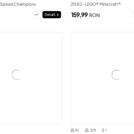
 Speed Champions
21582 - LEGO® Minecraft®
159,99
N
RON
Detalii
9+
329
1