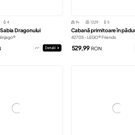
4
9+
1229
5
a Sabia Dragonului
Cabană primitoare în păd
Ninjago®
42705 - LEGO® Friends
529,99
N
RON
Detalii