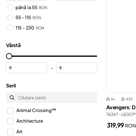
până la 55
RON
55 - 115
RON
115 - 230
RON
Vârstă
-
Serii
9+
433
Avengers: 
Animal Crossing™
76347 - LEGO®
Architecture
319,99
RO
Art