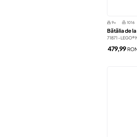
9+
1016
Bătălia de l
71871 - LEGO® 
479,99
RO