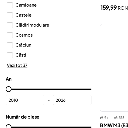
Camioane
159,99
RO
Duplo®
Castele
Editions
Clădiri modulare
Education
Cosmos
Fortnite®
Crăciun
Friends
Căști
Harry Potter™
Dinozauri
Vezi tot 37
Icons
Elicoptere
Ideas
An
Ferrari
Indiana Jones™
Flori
Inne
-
Formula 1
Jurassic World™
Halloween
Număr de piese
Casa de Păpuși a lui Gabby
9+
358
BMW M3 (E3
Hulk
Marvel