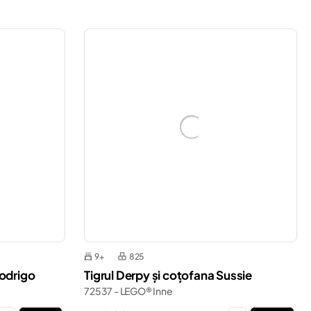
9+
825
Rodrigo
Tigrul Derpy și coțofana Sussie
72537 - LEGO® Inne