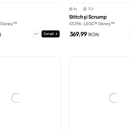
9+
713
Stitch și Scrump
 Disney™
43296 - LEGO® Disney™
369,99
N
RON
Detalii