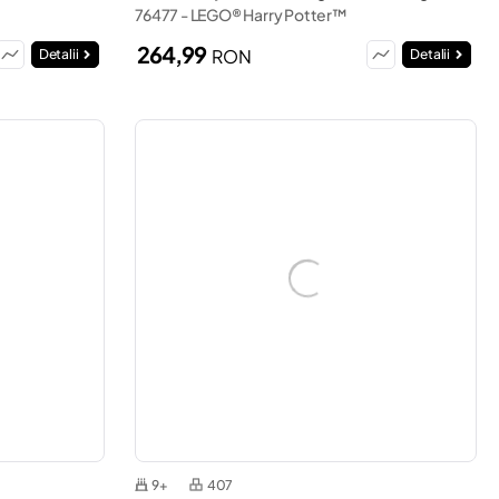
76477 - LEGO® Harry Potter™
264,99
RON
Detalii
Detalii
9+
407