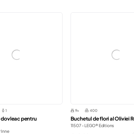
1
9+
400
n dovleac pentru
Buchetul de flori al Oliviei 
11507 - LEGO® Editions
 Inne