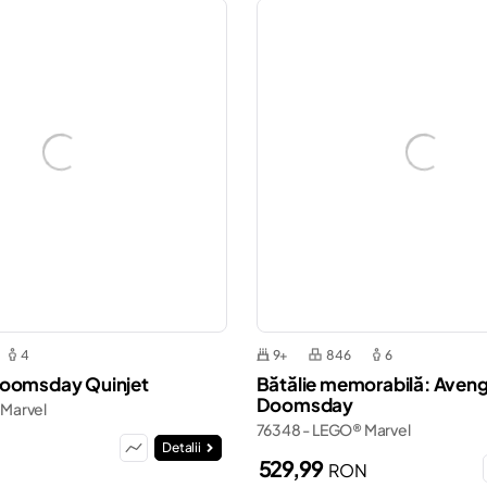
4
9+
846
6
Doomsday Quinjet
Bătălie memorabilă: Aveng
Doomsday
 Marvel
76348 - LEGO® Marvel
N
Detalii
529,99
RON