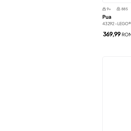
9+
885
Pua
43292 - LEGO®
369,99
RO