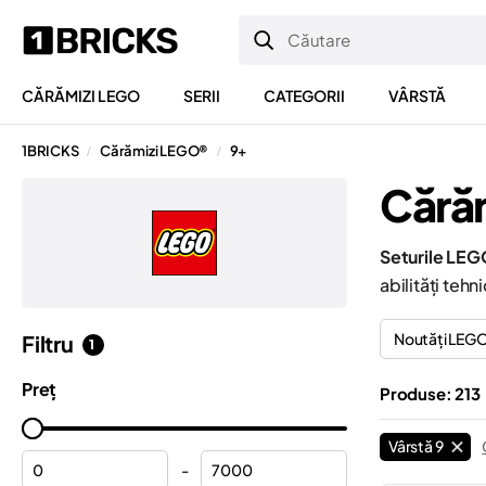
CĂRĂMIZI LEGO
SERII
CATEGORII
VÂRSTĂ
1BRICKS
Cărămizi LEGO®
9+
/
/
Cărăm
Seturile LEG
abilități tehn
Noutăți LEG
Filtru
1
Preț
Produse: 213
Vârstă 9
-