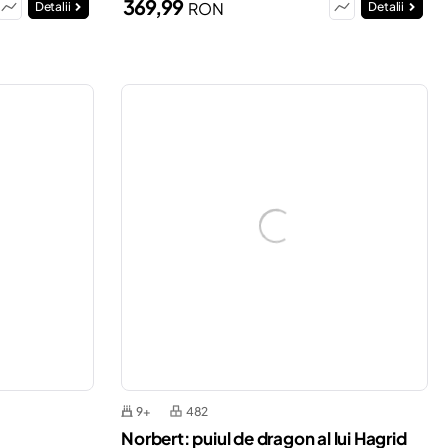
369,99
RON
Detalii
Detalii
9+
482
Norbert: puiul de dragon al lui Hagrid