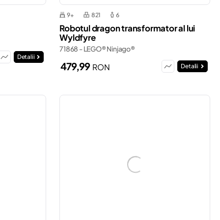
9+
821
6
Robotul dragon transformator al lui
Wyldfyre
71868 - LEGO® Ninjago®
Detalii
479,99
RON
Detalii