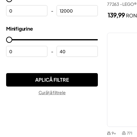
77263 - LEGO®
Lamborghini
Minecraft®
-
139,99
RO
Macarale
Minifigures
Minifigurine
Mașini
Minions
Mașini de teren
Monkie Kid™
Mickey Mouse
-
Ninjago®
Motociclete
ONE PIECE
Nave
Pokemon™
Peppa
Sonic the Hedgehog™
Curăță filtrele
Plăci de bază
Speed Champions
Poliția
Star Wars™
Pompieri
Super Mario™
Porsche
Technic
9+
771
Regatul de gheață