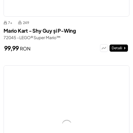
7+
249
Mario Kart - Shy Guy și P-Wing
72045 - LEGO® Super Mario™
99,99
RON
Detalii