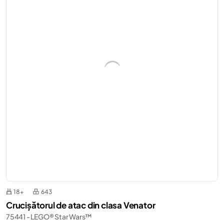
18+
643
Crucișătorul de atac din clasa Venator
75441 - LEGO® Star Wars™