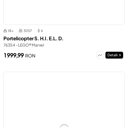
18+
3057
6
Portelicopter S. H.I. E.L. D.
76354 - LEGO® Marvel
1 999,99
RON
Detalii