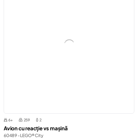
6+
259
2
Avion cu reacție vs mașină
60489 - LEGO® City