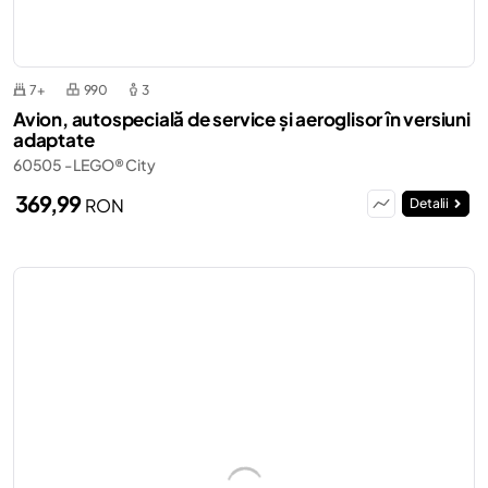
7+
990
3
Avion, autospecială de service și aeroglisor în versiuni
adaptate
60505 - LEGO® City
369,99
RON
Detalii