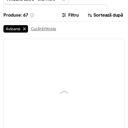
Avioane
LEGO® Icons
LEGO®
Elicoptere
4
10
Produse: 67
Filtru
Sortează după
Avioane
Curăță filtrele