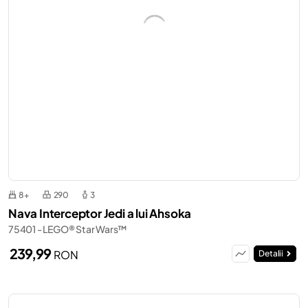
8+
290
3
Nava Interceptor Jedi a lui Ahsoka
75401 - LEGO® Star Wars™
239,99
RON
Detalii