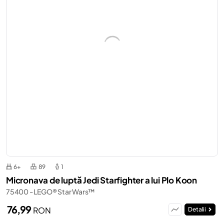
6+
89
1
Micronava de luptă Jedi Starfighter a lui Plo Koon
75400 - LEGO® Star Wars™
76,99
RON
Detalii