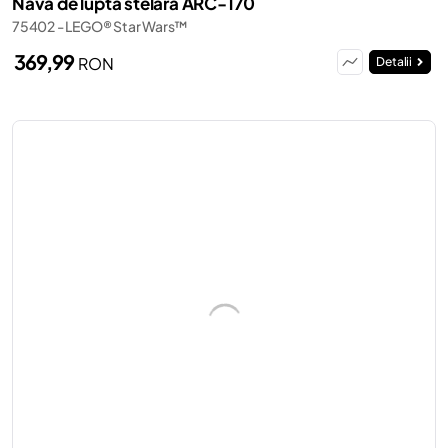
Nava de luptă stelară ARC-170
75402 - LEGO® Star Wars™
369,99
RON
Detalii