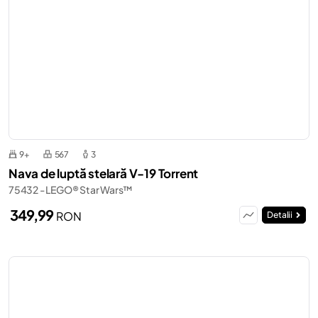
9+
567
3
Nava de luptă stelară V-19 Torrent
75432 - LEGO® Star Wars™
349,99
RON
Detalii