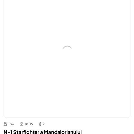
18+
1809
2
N-1 Starfighter a Mandalorianului