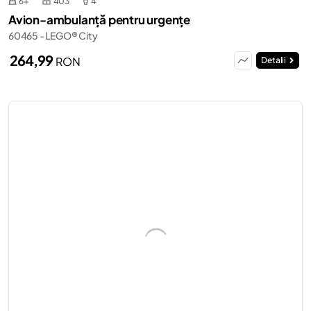
6+
403
4
Avion-ambulanță pentru urgențe
60465 - LEGO® City
264,99
RON
Detalii