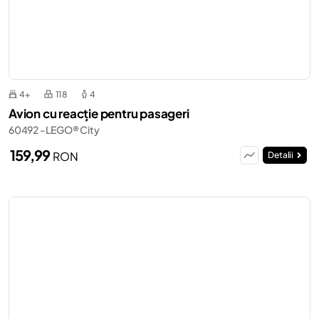
4+
118
4
Avion cu reacție pentru pasageri
60492 - LEGO® City
159,99
RON
Detalii