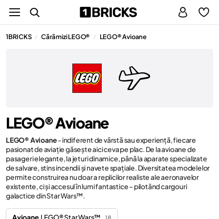
1BRICKS
Cărămizi LEGO®
LEGO® Avioane
/
/
LEGO® Avioane
LEGO® Avioane
- indiferent de vârstă sau experiență, fiecare
pasionat de aviație găsește aici ceva pe plac. De la avioane de
pasageri elegante, la jeturi dinamice, până la aparate specializate
de salvare, stins incendii și navete spațiale. Diversitatea modelelor
permite construirea nu doar a replicilor realiste ale aeronavelor
existente, ci și accesul în lumi fantastice – pilotând cargouri
galactice din Star Wars™.
Avioane
LEGO® Star Wars™
18