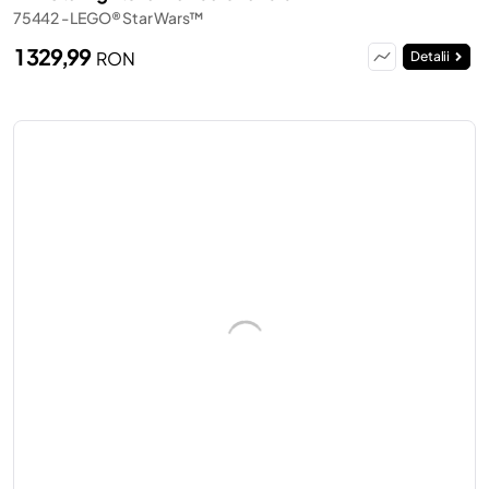
75442 - LEGO® Star Wars™
1 329,99
RON
Detalii