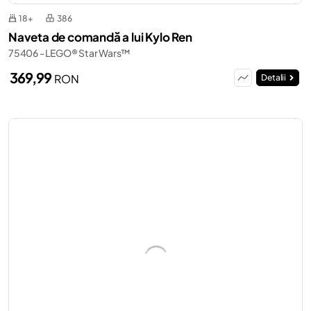
18+
386
Naveta de comandă a lui Kylo Ren
75406 - LEGO® Star Wars™
369,99
RON
Detalii