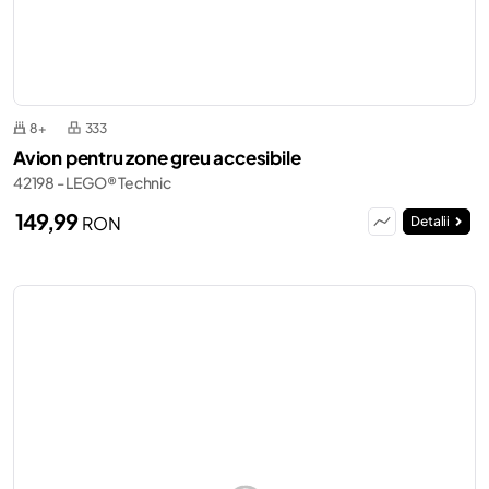
8+
333
Avion pentru zone greu accesibile
42198 - LEGO® Technic
149,99
RON
Detalii