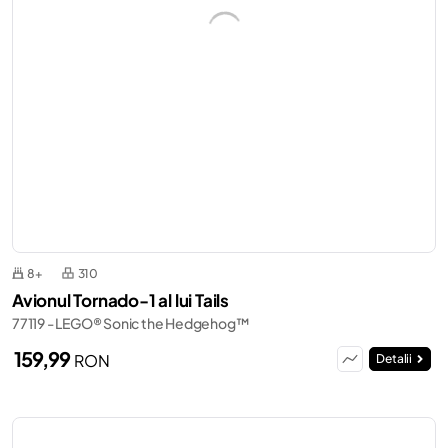
8+
310
Avionul Tornado-1 al lui Tails
77119 - LEGO® Sonic the Hedgehog™
159,99
RON
Detalii