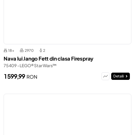
18+
2970
2
Nava lui Jango Fett din clasa Firespray
75409 - LEGO® Star Wars™
1 599,99
RON
Detalii