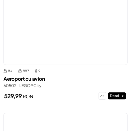
8+
887
9
Aeroport cu avion
60502 - LEGO® City
529,99
RON
Detalii