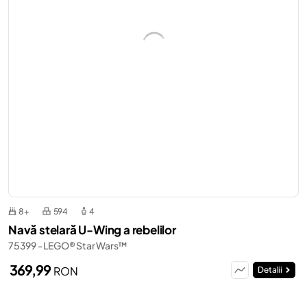
8+
594
4
Navă stelară U-Wing a rebelilor
75399 - LEGO® Star Wars™
369,99
RON
Detalii