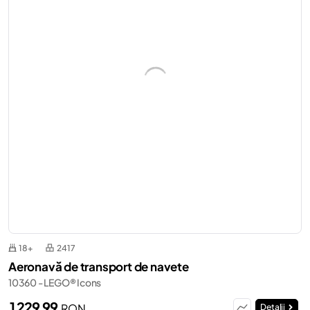
18+
2417
Aeronavă de transport de navete
10360 - LEGO® Icons
1 229,99
RON
Detalii