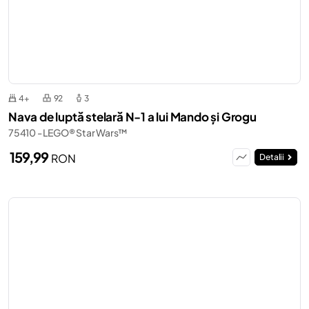
4+
92
3
Nava de luptă stelară N-1 a lui Mando și Grogu
75410 - LEGO® Star Wars™
159,99
RON
Detalii