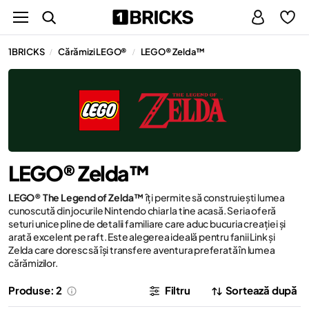
1BRICKS
Cărămizi LEGO®
LEGO® Zelda™
/
/
LEGO® Zelda™
LEGO® The Legend of Zelda™
îți permite să construiești lumea
cunoscută din jocurile Nintendo chiar la tine acasă. Seria oferă
seturi unice pline de detalii familiare care aduc bucuria creației și
arată excelent pe raft. Este alegerea ideală pentru fanii Link și
Zelda care doresc să își transfere aventura preferată în lumea
cărămizilor.
Produse: 2
Filtru
Sortează după