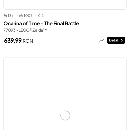
18+
1003
2
Ocarina of Time - The Final Battle
77093 - LEGO® Zelda™
639,99
RON
Detalii