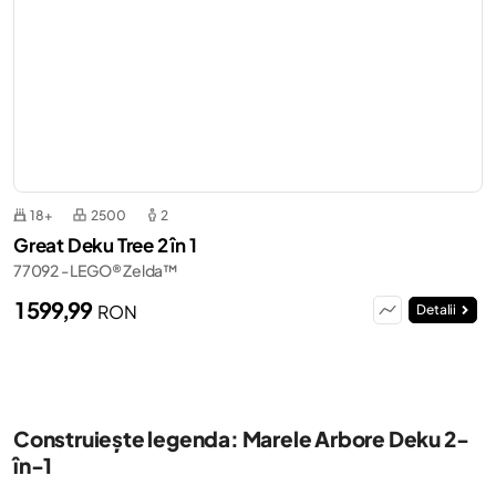
18+
2500
2
Great Deku Tree 2 în 1
77092 - LEGO® Zelda™
1 599,99
RON
Detalii
Construiește legenda: Marele Arbore Deku 2-
în-1