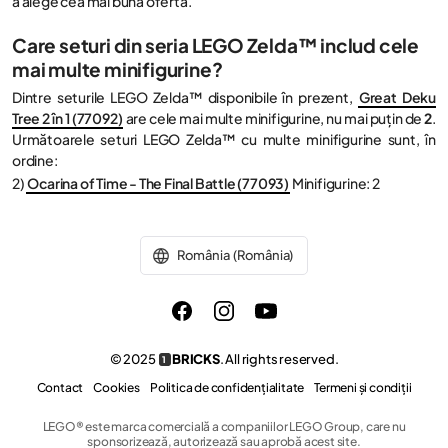
a alege cea mai bună ofertă.
Care seturi din seria LEGO Zelda™ includ cele
mai multe minifigurine?
Dintre seturile LEGO Zelda™ disponibile în prezent,
Great Deku
Tree 2 în 1 (77092)
are cele mai multe minifigurine, nu mai puțin de
2
.
Următoarele seturi LEGO Zelda™ cu multe minifigurine sunt, în
ordine:
2)
Ocarina of Time - The Final Battle (77093)
Minifigurine: 2
România (România)
© 2025
BRICKS
. All rights reserved.
1
Contact
Cookies
Politica de confidențialitate
Termeni și condiții
LEGO® este marca comercială a companiilor LEGO Group, care nu
sponsorizează, autorizează sau aprobă acest site.