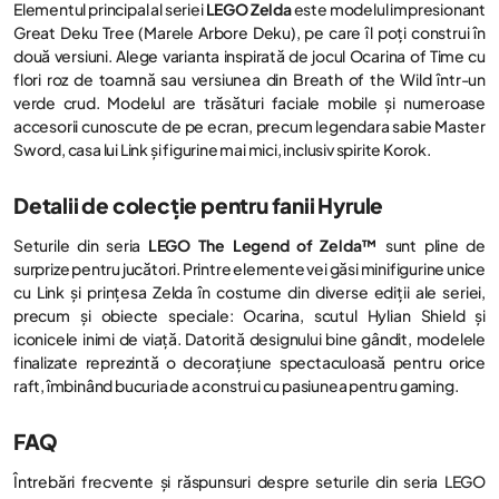
Elementul principal al seriei
LEGO Zelda
este modelul impresionant
Great Deku Tree (Marele Arbore Deku), pe care îl poți construi în
două versiuni. Alege varianta inspirată de jocul Ocarina of Time cu
flori roz de toamnă sau versiunea din Breath of the Wild într-un
verde crud. Modelul are trăsături faciale mobile și numeroase
accesorii cunoscute de pe ecran, precum legendara sabie Master
Sword, casa lui Link și figurine mai mici, inclusiv spirite Korok.
Detalii de colecție pentru fanii Hyrule
Seturile din seria
LEGO The Legend of Zelda™
sunt pline de
surprize pentru jucători. Printre elemente vei găsi minifigurine unice
cu Link și prințesa Zelda în costume din diverse ediții ale seriei,
precum și obiecte speciale: Ocarina, scutul Hylian Shield și
iconicele inimi de viață. Datorită designului bine gândit, modelele
finalizate reprezintă o decorațiune spectaculoasă pentru orice
raft, îmbinând bucuria de a construi cu pasiunea pentru gaming.
FAQ
Întrebări frecvente și răspunsuri despre seturile din seria LEGO