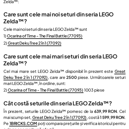
Zelda™:
Care sunt cele mai noi seturi din seria LEGO
Zelda™?
Cele mai noi seturi din seria LEGO Zelda™ sunt
1)
Ocarina of Time - The Final Battle (77093)
2)
Great Deku Tree 2 în 1 (77092)
Care sunt cele mai mari seturi din seria LEGO
Zelda™?
Cel mai mare set LEGO Zelda™ disponibil în prezent este
Great
Deku Tree 2 în 1 (77092)
, care are
2500
piese. Următoarele seturi
mari LEGO Zelda™, în ordine, sunt:
2)
Ocarina of Time - The Final Battle (77093)
1003 piese
Cât costă seturile din seria LEGO Zelda™?
În prezent, seturile LEGO Zelda™ pornesc de la
639,99 RON
. Cel
mai scump set,
Great Deku Tree 2 în 1 (77092)
, costă
1 599,99 RON
.
Pe
1BRICKS.COM
poți compara prețurile și verifica istoricul pentru