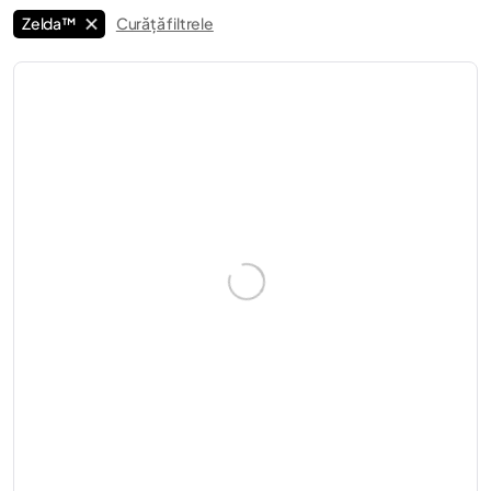
Zelda™
Curăță filtrele