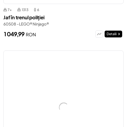
7+
1313
6
Jaf în trenul poliției
60508 - LEGO® Ninjago®
1 049,99
RON
Detalii