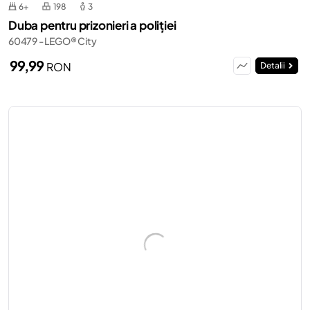
6+
198
3
Duba pentru prizonieri a poliției
60479 - LEGO® City
99,99
RON
Detalii