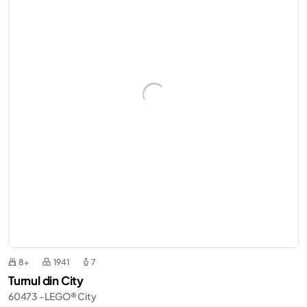
8+
1941
7
Turnul din City
60473 - LEGO® City