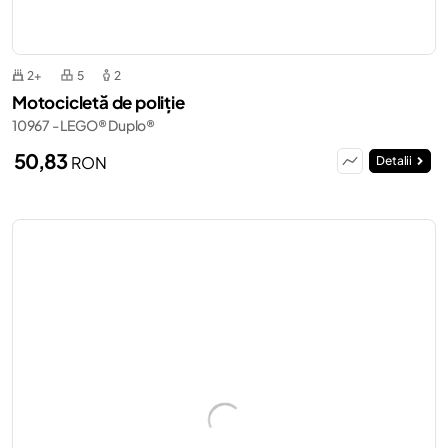
2+
5
2
Motocicletă de poliție
10967 - LEGO® Duplo®
50,83
RON
Detalii