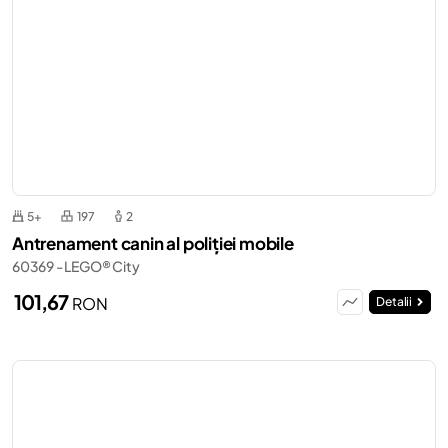
5+
197
2
Antrenament canin al poliției mobile
60369 - LEGO® City
101,67
RON
Detalii