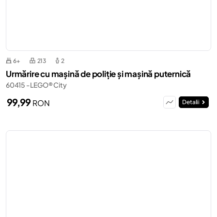
6+
213
2
Urmărire cu mașină de poliție și mașină puternică
60415 - LEGO® City
99,99
RON
Detalii