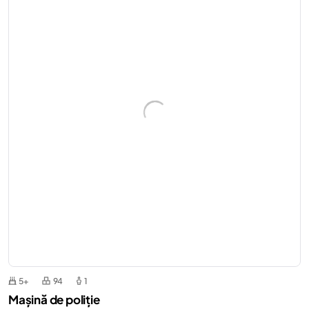
5+
94
1
Mașină de poliție