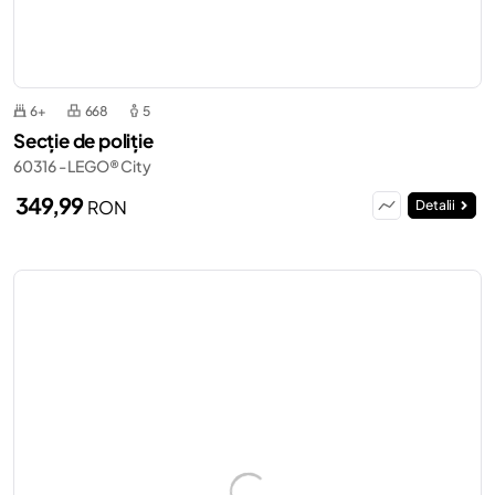
6+
668
5
Secție de poliție
60316 - LEGO® City
349,99
RON
Detalii