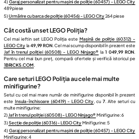
4)
Garaj personalizat pentru mașini de poliție (60457) - LEGO City
489 piese
5)
Urmărire cu barca de poliție (60456) - LEGO City
264 piese
Cât costă un set LEGO Poliția?
Cel mai ieftin set LEGO Poliția este
Mașină de poliție (60312) -
LEGO City
la
49,99 RON
. Cel mai scump disponibil în prezent este
Jaf în trenul poliției (60508) - LEGO Ninjago®
la
1 049,99 RON
.
Pentru cel mai bun preț, compară ofertele și verifică istoricul pe
1BRICKS.COM
.
Care seturi LEGO Poliția au cele mai multe
minifigurine?
Setul cu cel mai mare număr de minifigurine disponibil în prezent
este
Insula-închisoare (60419) - LEGO City
, cu
7
. Alte seturi cu
multe minifigurine:
2)
Jaf în trenul poliției (60508) - LEGO Ninjago®
Minifigurine: 6
3)
Secție de poliție (60316) - LEGO City
Minifigurine: 5
4)
Garaj personalizat pentru mașini de poliție (60457) - LEGO City
Minifigurine: 4