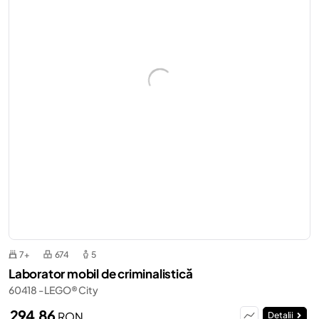
7+
674
5
Laborator mobil de criminalistică
60418 - LEGO® City
294,86
RON
Detalii