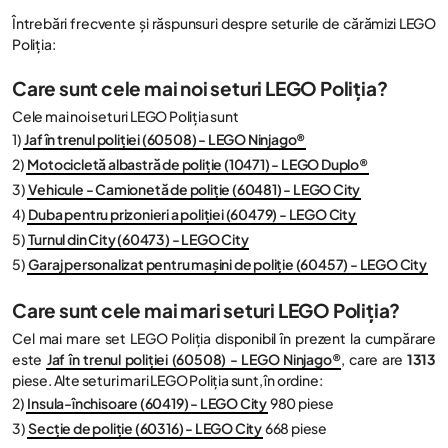
Întrebări frecvente și răspunsuri despre seturile de cărămizi LEGO
Poliția:
Care sunt cele mai noi seturi LEGO Poliția?
Cele mai noi seturi LEGO Poliția sunt
1)
Jaf în trenul poliției (60508) - LEGO Ninjago®
2)
Motocicletă albastră de poliție (10471) - LEGO Duplo®
3)
Vehicule - Camionetă de poliție (60481) - LEGO City
4)
Duba pentru prizonieri a poliției (60479) - LEGO City
5)
Turnul din City (60473) - LEGO City
5)
Garaj personalizat pentru mașini de poliție (60457) - LEGO City
Care sunt cele mai mari seturi LEGO Poliția?
Cel mai mare set LEGO Poliția disponibil în prezent la cumpărare
este
Jaf în trenul poliției (60508) - LEGO Ninjago®
, care are
1313
piese. Alte seturi mari LEGO Poliția sunt, în ordine:
2)
Insula-închisoare (60419) - LEGO City
980 piese
3)
Secție de poliție (60316) - LEGO City
668 piese