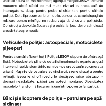
unde se adună cei mai neînfricați agenți ai
Poliției LEGO®
. Seturile
moderne oferă clădiri pe mai multe niveluri cu arest, sală de
interogatoriu, dulap pentru probe și chiar țarc pentru câinele
polițist. Detalii precum bariere mobile, panouri cu cazuri și spații de
relaxare pentru minifigurine redau viața de zi cu zi a polițistului.
Construcția dezvoltă răbdarea și precizia, iar jocul de rol stimulează
creativitatea și empatia.
Vehicule de poliție: autospeciale, motociclete
și jeepuri
Pentru a urmări eficient hoții,
Poliția LEGO®
dispune de o întreagă
flotă. Motocicletele pline de detalii și imprimeuri elegante asigură
intervenții rapide și urmăriri dinamice – pe drept sau în aglomerația
urbană. Mașinile de patrulare au girofaruri, sirene și spațiu pentru
reținuți; jeepurile și off‑road‑urile depășesc orice obstacol –
drumuri neasfaltate, păduri sau poteci montane. Diversitatea
modelelor transformă fiecare misiune într‑o poveste fantastică.
Bărci și elicoptere de poliție – patrulare pe apă
și din aer