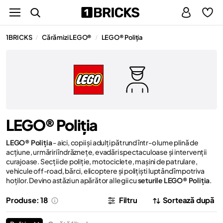
1BRICKS
Cărămizi LEGO®
LEGO® Poliția
/
/
LEGO® Poliția
LEGO® Poliția
- aici, copii și adulți pătrund într-o lume plină de
acțiune, urmăriri îndrăznețe, evadări spectaculoase și intervenții
curajoase. Secții de poliție, motociclete, mașini de patrulare,
vehicule off-road, bărci, elicoptere și polițiști luptând împotriva
hoților. Devino astăzi un apărător al legii cu
seturile LEGO® Poliția
.
Produse: 18
Filtru
Sortează după