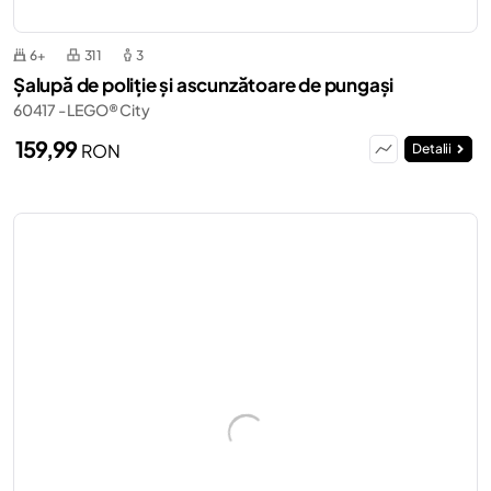
6+
311
3
Șalupă de poliție și ascunzătoare de pungași
60417 - LEGO® City
159,99
RON
Detalii