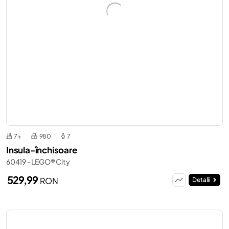
7+
980
7
Insula-închisoare
60419 - LEGO® City
529,99
RON
Detalii