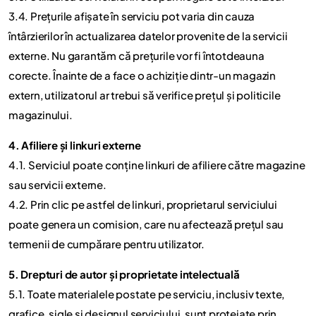
3.4. Prețurile afișate în serviciu pot varia din cauza
întârzierilor în actualizarea datelor provenite de la servicii
externe. Nu garantăm că prețurile vor fi întotdeauna
corecte. Înainte de a face o achiziție dintr-un magazin
extern, utilizatorul ar trebui să verifice prețul și politicile
magazinului.
4. Afiliere și linkuri externe
4.1. Serviciul poate conține linkuri de afiliere către magazine
sau servicii externe.
4.2. Prin clic pe astfel de linkuri, proprietarul serviciului
poate genera un comision, care nu afectează prețul sau
termenii de cumpărare pentru utilizator.
5. Drepturi de autor și proprietate intelectuală
5.1. Toate materialele postate pe serviciu, inclusiv texte,
grafice, sigle și designul serviciului, sunt protejate prin