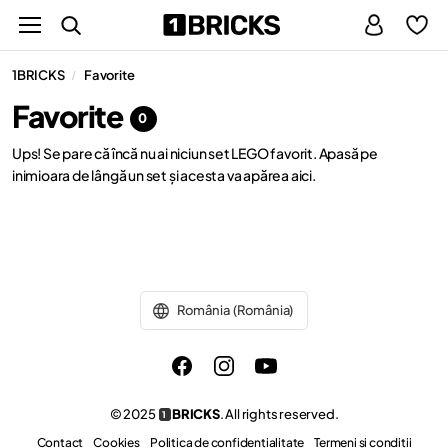
1BRICKS
Favorite
/
Favorite
0
Ups! Se pare că încă nu ai niciun set LEGO favorit. Apasă pe
inimioara de lângă un set și acesta va apărea aici.
România (România)
© 2025
BRICKS
. All rights reserved.
1
Contact
Cookies
Politica de confidențialitate
Termeni și condiții