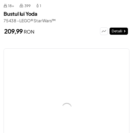
18+
399
1
Bustul lui Yoda
75438 - LEGO® Star Wars™
209,99
RON
Detalii