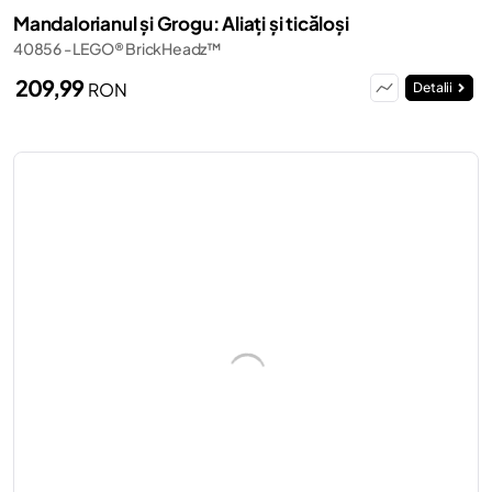
Mandalorianul și Grogu: Aliați și ticăloși
40856 - LEGO® BrickHeadz™
209,99
RON
Detalii