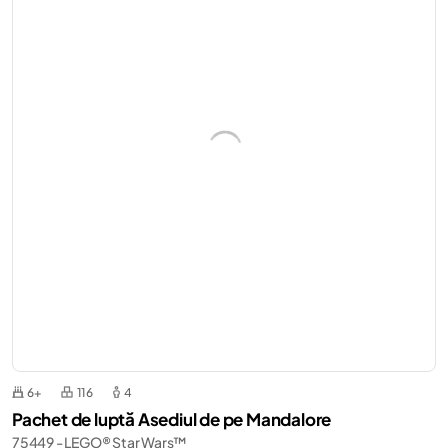
6+
116
4
Pachet de luptă Asediul de pe Mandalore
75449 - LEGO® Star Wars™