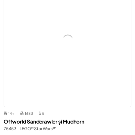
14+
1683
5
Offworld Sandcrawler și Mudhorn
75453 - LEGO® Star Wars™