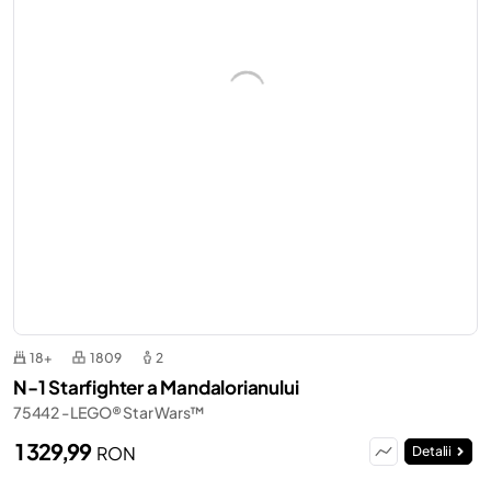
18+
1809
2
N-1 Starfighter a Mandalorianului
75442 - LEGO® Star Wars™
1 329,99
RON
Detalii