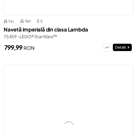
14+
961
5
Navetă imperială din clasa Lambda
75459 - LEGO® Star Wars™
799,99
RON
Detalii