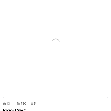
10+
930
5
Razor Crest