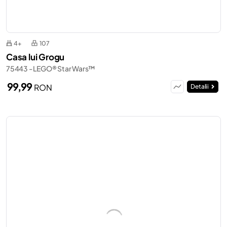
4+
107
Casa lui Grogu
75443 - LEGO® Star Wars™
99,99
RON
Detalii