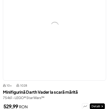
10+
1028
Minifigurină Darth Vader la scară mărită
75461 - LEGO® Star Wars™
529,99
RON
Detalii