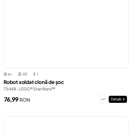
6+
151
1
Robot soldat clonă de șoc
75448 - LEGO® Star Wars™
76,99
RON
Detalii