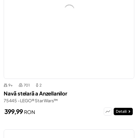
9+
701
2
Navă stelară a Anzellanilor
75445 - LEGO® Star Wars™
399,99
RON
Detalii