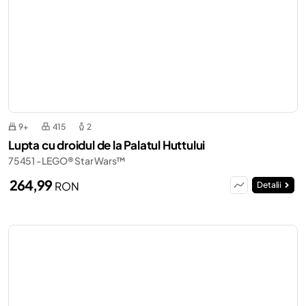
9+
415
2
Lupta cu droidul de la Palatul Huttului
75451 - LEGO® Star Wars™
264,99
RON
Detalii