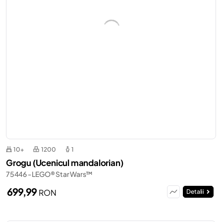
10+
1200
1
Grogu (Ucenicul mandalorian)
75446 - LEGO® Star Wars™
699,99
RON
Detalii