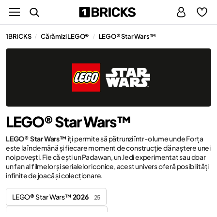
1BRICKS
Cărămizi LEGO®
LEGO® Star Wars™
/
/
LEGO® Star Wars™
LEGO® Star Wars™
îți permite să pătrunzi într-o lume unde Forța
este la îndemână și fiecare moment de construcție dă naștere unei
noi povești. Fie că ești un Padawan, un Jedi experimentat sau doar
un fan al filmelor și serialelor iconice, acest univers oferă posibilități
infinite de joacă și colecționare.
LEGO® Star Wars™
2026
25
LEGO® Star Wars™
2025
24