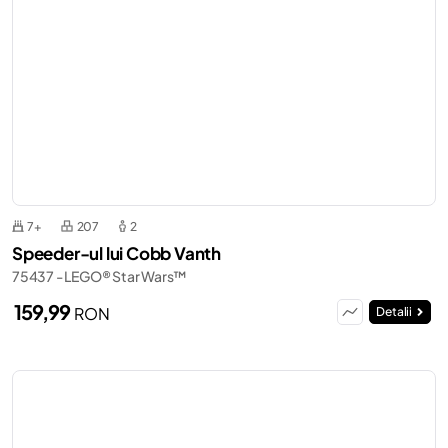
7+
207
2
Speeder-ul lui Cobb Vanth
75437 - LEGO® Star Wars™
159,99
RON
Detalii