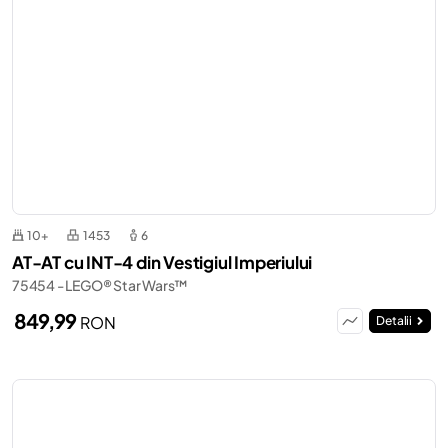
10+
1453
6
AT-AT cu INT-4 din Vestigiul Imperiului
75454 - LEGO® Star Wars™
849,99
RON
Detalii