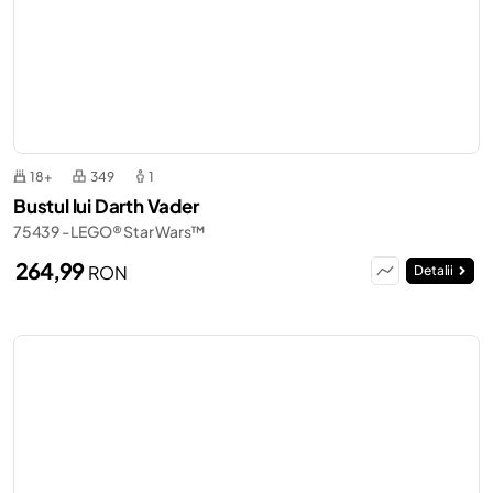
18+
349
1
Bustul lui Darth Vader
75439 - LEGO® Star Wars™
264,99
RON
Detalii