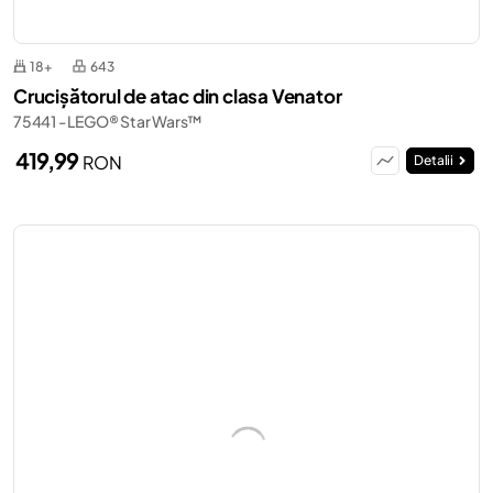
18+
643
Crucișătorul de atac din clasa Venator
75441 - LEGO® Star Wars™
419,99
RON
Detalii