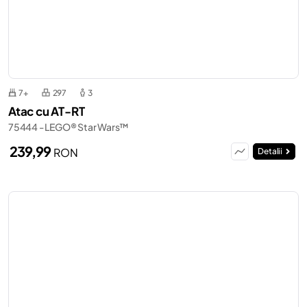
7+
297
3
Atac cu AT-RT
75444 - LEGO® Star Wars™
239,99
RON
Detalii