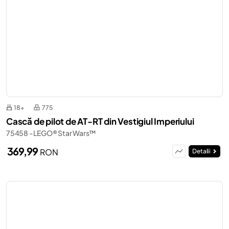
18+
775
Cască de pilot de AT-RT din Vestigiul Imperiului
75458 - LEGO® Star Wars™
369,99
RON
Detalii