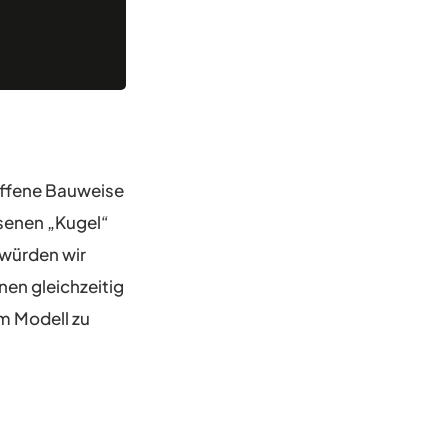
offene Bauweise
ssenen „Kugel“
 würden wir
nen gleichzeitig
m Modell zu