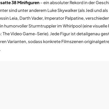
t
satte 38 Minifiguren
– ein absoluter Rekord in der Gesc
unter sind unter anderem Luke Skywalker (als Jedi und als
essin Leia, Darth Vader, Imperator Palpatine, verschiede
in humorvoller Sturmtruppler im Whirlpool (eine visuelle 
 The Video Game-Serie). Jede Figur ist detailgenau gest
eren Varianten, sodass konkrete Filmszenen originalgetr
.