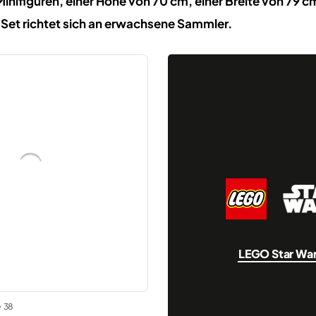
Minifiguren, einer Höhe von 70 cm, einer Breite von 79 c
 Set richtet sich an erwachsene Sammler.
LEGO Star Wa
38