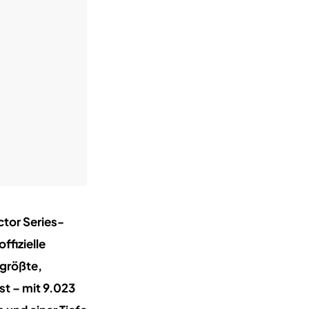
ctor Series-
ffizielle
 größte,
st – mit 9.023