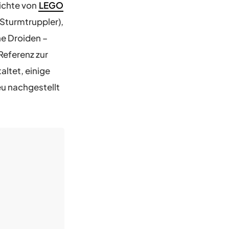
hichte von
LEGO
 Sturmtruppler),
ne Droiden –
Referenz zur
altet, einige
eu nachgestellt