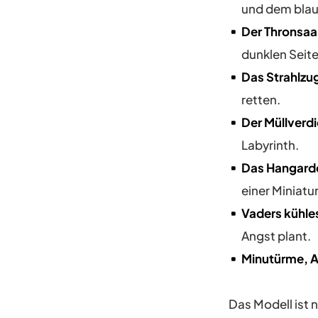
und dem blau
Der Thronsaa
dunklen Seite
Das Strahlzu
retten.
Der Müllverdi
Labyrinth.
Das Hangarde
einer Miniatu
Vaders kühle
Angst plant.
Minutürme, A
Das Modell ist 