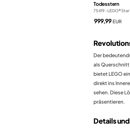
Todesstern
75419 - LEGO® Sta
999,99
EUR
Revolution
Der bedeutends
als Querschnitt
bietet LEGO eine
direkt ins Inne
sehen. Diese Lö
präsentieren.
Details und