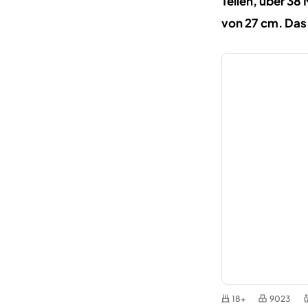
Teilen, über 38 
von 27 cm. Das
18+
9023