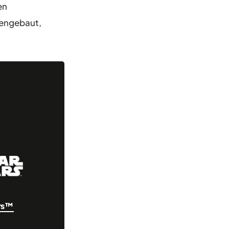
en
mengebaut,
rs™