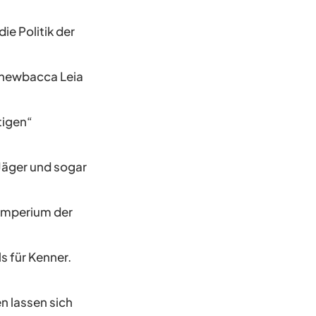
ie Politik der
Chewbacca Leia
tigen“
-Jäger und sogar
 Imperium der
s für Kenner.
n lassen sich