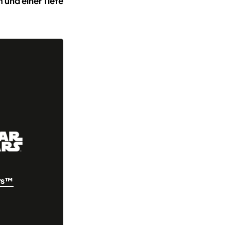
m und einer Tiefe
rs™