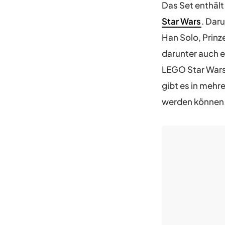
Das Set enthäl
Star Wars
. Dar
Han Solo, Prinz
darunter auch e
LEGO Star Wars:
gibt es in mehr
werden können