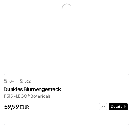
18+
562
Dunkles Blumengesteck
11513 - LEGO® Botanicals
59,99
EUR
Details