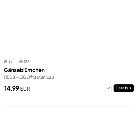
9+
133
Gänseblümchen
11508 - LEGO® Botanicals
14,99
EUR
Details