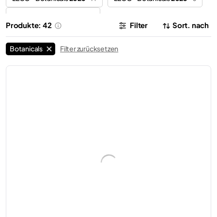
LEGO® Botanicals
2024
6
Produkte: 42
Filter
Sort. nach
Weihnachten
LEGO® Botanicals
LEGO®
Blumen
2
58
Botanicals
Filter zurücksetzen