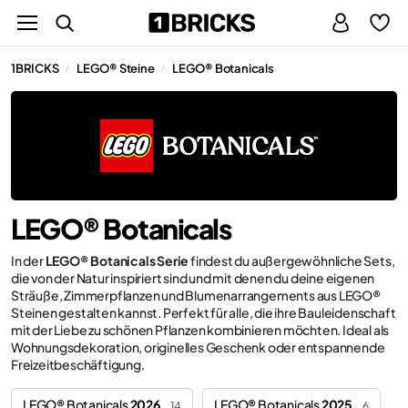
1BRICKS
LEGO® Steine
LEGO® Botanicals
/
/
LEGO® Botanicals
In der
LEGO® Botanicals Serie
findest du außergewöhnliche Sets,
die von der Natur inspiriert sind und mit denen du deine eigenen
Sträuße, Zimmerpflanzen und Blumenarrangements aus LEGO®
Steinen gestalten kannst. Perfekt für alle, die ihre Bauleidenschaft
mit der Liebe zu schönen Pflanzen kombinieren möchten. Ideal als
Wohnungsdekoration, originelles Geschenk oder entspannende
Freizeitbeschäftigung.
LEGO® Botanicals
2026
LEGO® Botanicals
2025
14
6