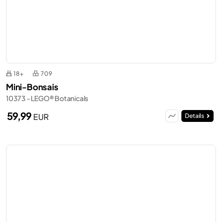
18+
709
Mini-Bonsais
10373 - LEGO® Botanicals
59,99
EUR
Details