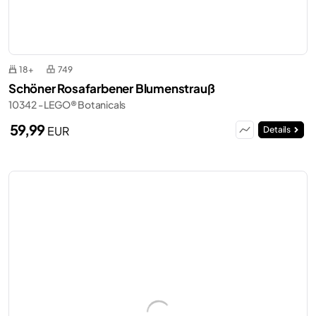
18+
749
Schöner Rosafarbener Blumenstrauß
10342 - LEGO® Botanicals
59,99
EUR
Details