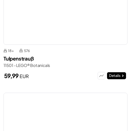
18+
576
Tulpenstrauß
11501 - LEGO® Botanicals
59,99
EUR
Details