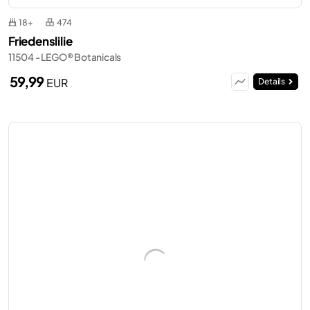
18+
474
Friedenslilie
11504 - LEGO® Botanicals
59,99
EUR
Details