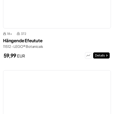
18+
372
Hängende Efeutute
11512 - LEGO® Botanicals
59,99
EUR
Details