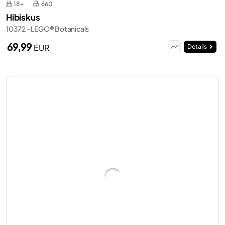
18+
660
Hibiskus
10372 - LEGO® Botanicals
69,99
EUR
Details