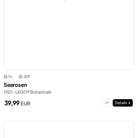
9+
259
Seerosen
11511 - LEGO® Botanicals
39,99
EUR
Details