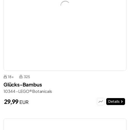
18+
325
Glücks-Bambus
10344 - LEGO® Botanicals
29,99
EUR
Details