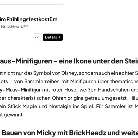
im Frühlingsfestkostüm
® BrickHeadz™
Details
us-Minifiguren – eine Ikone unter den Ste
st nicht nur das Symbol von Disney, sondern auch ein echter S
Sets – von Sammlerreihen mit Minifiguren über thematische B
-Maus-Minifigur
mit roter Hose, weißen Handschuhen und
er charakteristischen Ohren originalgetreu umgesetzt. Häuf
 ein Stück Magie und Nostalgie ins Spiel. Für Sammler ist 
it gewinnt.
s Bauen von Micky mit BrickHeadz und weit