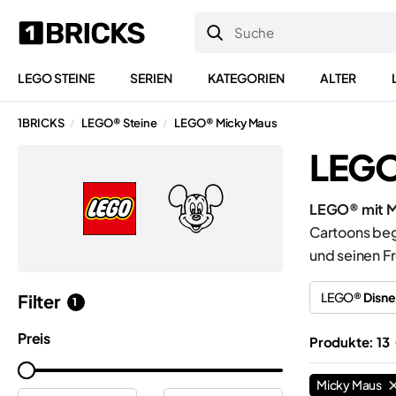
LEGO STEINE
SERIEN
KATEGORIEN
ALTER
1BRICKS
LEGO® Steine
LEGO® Micky Maus
/
/
LEGO
LEGO® mit M
Cartoons beg
und seinen F
LEGO®
Disn
Filter
1
Preis
Produkte: 13
Micky Maus