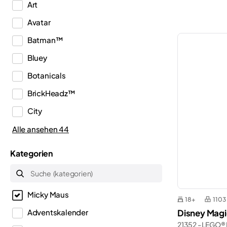
Art
Avatar
Batman™
Bluey
Botanicals
BrickHeadz™
City
Classic
Alle ansehen 44
Creator
Kategorien
Creator 3in1
Creator Expert
Micky Maus
Disney™
18+
1103
Disney Magi
Adventskalender
Dots
21352 - LEGO® 