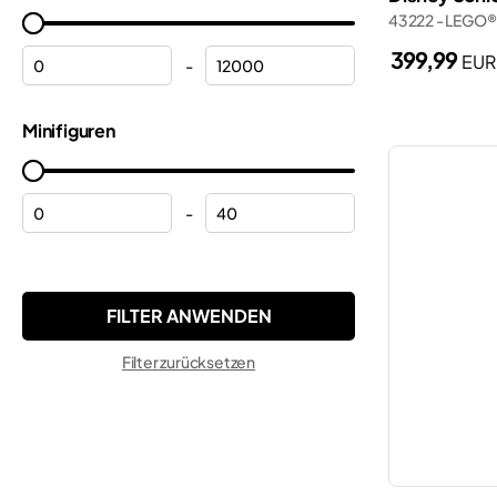
Grundplatten
43222 - LEGO®
Marvel
Halloween
399,99
EUR
Minecraft®
-
Helme
Minifigures
Minifiguren
Hubschrauber
Minions
Hulk
Monkie Kid™
Kosmos
-
Ninjago®
Kräne
ONE PIECE
Lamborghini
Pokemon™
Lastwagen
Sonic the Hedgehog™
Filter zurücksetzen
Modulgebäude
Speed Champions
Motorräder
Star Wars™
Peppa
Super Mario™
Polizei
Technic