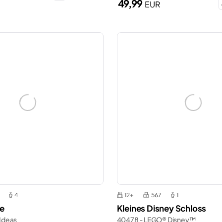
49,99
EUR
4
12+
567
1
e
Kleines Disney Schloss
Ideas
40478 - LEGO® Disney™