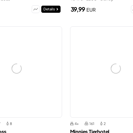
39,99
EUR
Details
7
8
4+
161
2
oss
Minnies Tierhotel