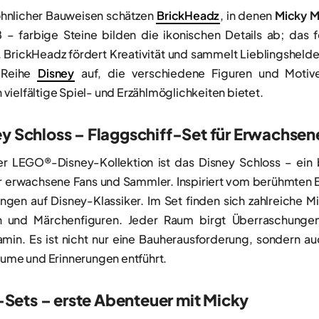
hnlicher Bauweisen schätzen
BrickHeadz
, in denen
Micky M
– farbige Steine bilden die ikonischen Details ab; das 
. BrickHeadz fördert Kreativität und sammelt Lieblingshel
 Reihe
Disney
auf, die verschiedene Figuren und Motive
vielfältige Spiel- und Erzählmöglichkeiten bietet.
y Schloss – Flaggschiff-Set für Erwachsen
r LEGO®-Disney-Kollektion ist das Disney Schloss – ein 
r erwachsene Fans und Sammler. Inspiriert vom berühmten Ba
ngen auf Disney-Klassiker. Im Set finden sich zahlreiche Mi
en und Märchenfiguren. Jeder Raum birgt Überraschungen
in. Es ist nicht nur eine Bauherausforderung, sondern a
räume und Erinnerungen entführt.
ets – erste Abenteuer mit Micky