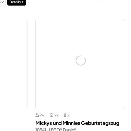
Details
2+
22
2
Mickys und Minnies Geburtstagszug
10941 - LEGO® Duplo®