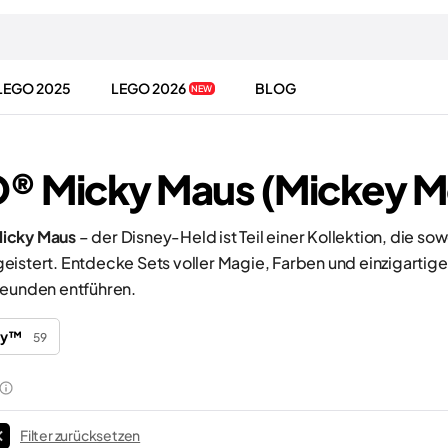
LEGO 2025
LEGO 2026
BLOG
NEW
® Micky Maus (Mickey M
icky Maus
– der Disney-Held ist Teil einer Kollektion, die s
eistert. Entdecke Sets voller Magie, Farben und einzigartig
reunden entführen.
ey™
59
Filter zurücksetzen