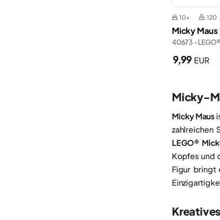
10+
120
Micky Maus 
40673 - LEGO
9,99
EUR
Micky-Ma
Micky Maus
i
zahlreichen 
LEGO® Micky
Kopfes und d
Figur bringt
Einzigartigke
Kreative