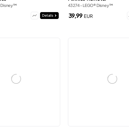
 Disney™
43274 - LEGO® Disney™
39,99
EUR
Details