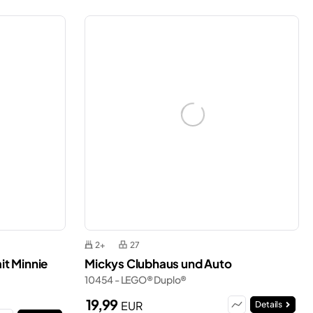
2+
27
t Minnie
Mickys Clubhaus und Auto
10454 - LEGO® Duplo®
19,99
EUR
Details