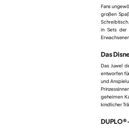
Fans ungewö
großen Spaß 
Schreibtisch
in Sets der
Erwachsenen 
Das Disne
Das Juwel de
entworfen fü
und Anspielu
Prinzessinn
geheimen Kam
kindlicher T
DUPLO®-S