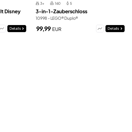
3+
160
5
t Disney
3-in-1-Zauberschloss
10998 - LEGO® Duplo®
99,99
EUR
Details
Details