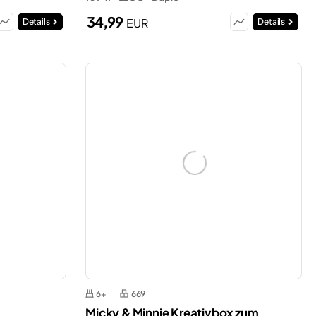
34,99
EUR
Details
Details
6+
669
Micky & Minnie Kreativbox zum