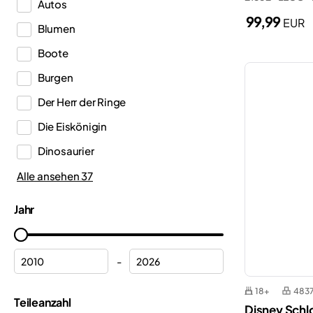
Autos
DREAMZzz™
99,99
EUR
Blumen
Duplo®
Boote
Editions
Burgen
Education
Der Herr der Ringe
Fortnite®
Die Eiskönigin
Friends
Dinosaurier
Harry Potter™
Ferrari
Alle ansehen 37
Icons
Feuerwache
Ideas
Jahr
Feuerwehr
Indiana Jones™
Flugzeuge
Inne
-
Formel 1
Jurassic World™
18+
483
Geländewagen
Teileanzahl
Gabby’s Puppenhaus
Disney Schl