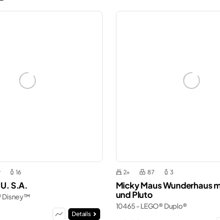
9
16
2+
87
3
 U. S.A.
Micky Maus Wunderhaus mi
und Pluto
® Disney™
10465 - LEGO® Duplo®
R
Details