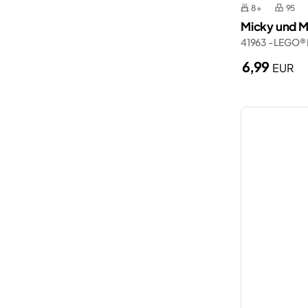
8+
95
Polizeiwache
Wednesday
Micky und M
Porsche
41963 - LEGO®
Wicked
Rettungsdienst
6,99
EUR
Zelda™
Schiffe
Smart Play
Spider-Man
Valentinstag
Weihnachten
Züge