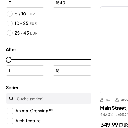
-
bis 10
EUR
10 - 25
EUR
25 - 45
EUR
Alter
-
Serien
18+
389
Main Street,
Animal Crossing™
43302 - LEGO
Architecture
349,99
EU