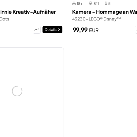
18+
811
5
innie Kreativ-Aufnäher
Kamera - Hommage an Wal
 Dots
43230 - LEGO® Disney™
99,99
EUR
Details