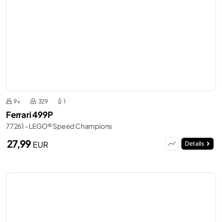
9+
329
1
Ferrari 499P
77261 - LEGO® Speed Champions
27,99
EUR
Details