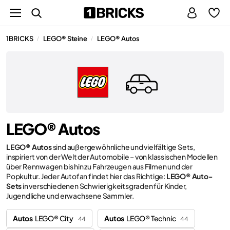
1BRICKS
LEGO® Steine
LEGO® Autos
/
/
LEGO® Autos
LEGO® Autos
sind außergewöhnliche und vielfältige Sets,
inspiriert von der Welt der Automobile – von klassischen Modellen
über Rennwagen bis hin zu Fahrzeugen aus Filmen und der
Popkultur. Jeder Autofan findet hier das Richtige:
LEGO® Auto-
Sets
in verschiedenen Schwierigkeitsgraden für Kinder,
Jugendliche und erwachsene Sammler.
Autos
LEGO® City
Autos
LEGO® Technic
44
44