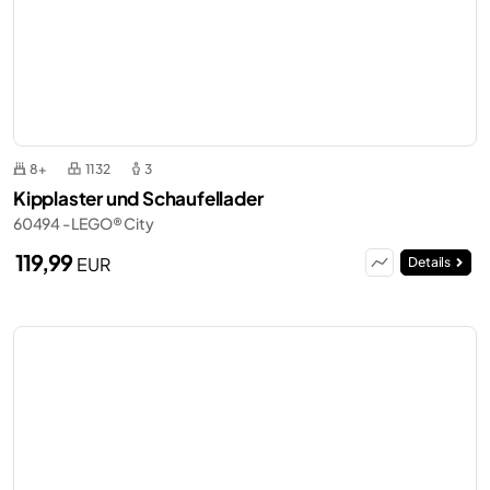
8+
1132
3
Kipplaster und Schaufellader
60494 - LEGO® City
119,99
EUR
Details