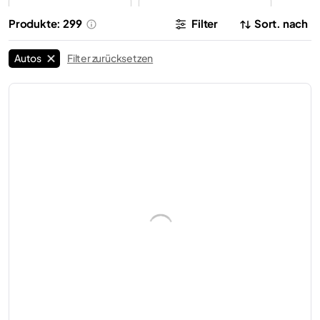
Autos
LEGO® Icons
Autos
LEGO® Duplo®
13
10
Produkte: 299
Filter
Sort. nach
Autos
LEGO® Batman™
LEGO®
Geländewagen
5
14
Autos
Filter zurücksetzen
LEGO®
Lastwagen
LEGO®
Motorräder
21
17
LEGO®
Formel 1
LEGO®
Ferrari
30
11
LEGO®
Kräne
LEGO®
Lamborghini
6
4
LEGO®
Porsche
4