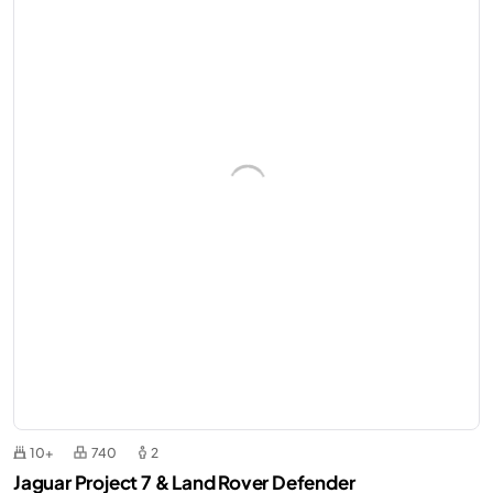
10+
740
2
Jaguar Project 7 & Land Rover Defender