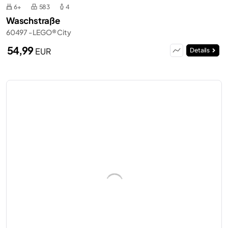
6+
583
4
Waschstraße
60497 - LEGO® City
54,99
EUR
Details