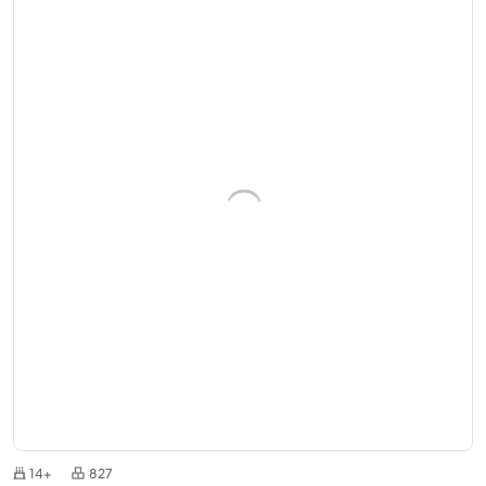
14+
827