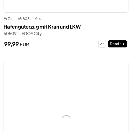
7+
803
4
Hafengüterzug mit Kran und LKW
60509 - LEGO® City
99,99
EUR
Details