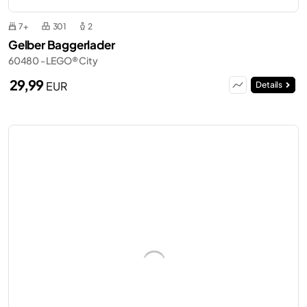
7+
301
2
Gelber Baggerlader
60480 - LEGO® City
29,99
EUR
Details