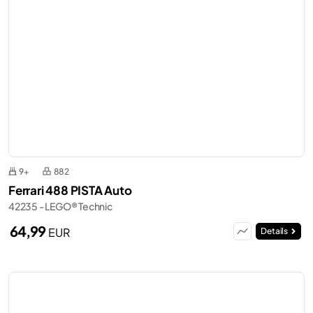
9+
882
Ferrari 488 PISTA Auto
42235 - LEGO® Technic
64,99
EUR
Details