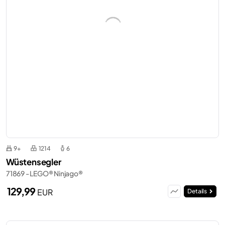
9+
1214
6
Wüstensegler
71869 - LEGO® Ninjago®
129,99
EUR
Details