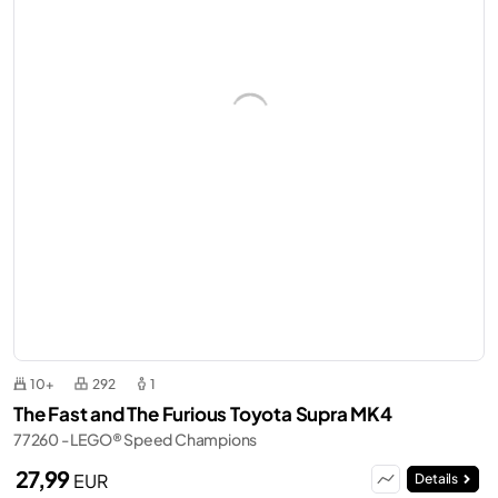
10+
292
1
The Fast and The Furious Toyota Supra MK4
77260 - LEGO® Speed Champions
27,99
EUR
Details