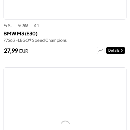
9+
358
1
BMW M3 (E30)
77263 - LEGO® Speed Champions
27,99
EUR
Details