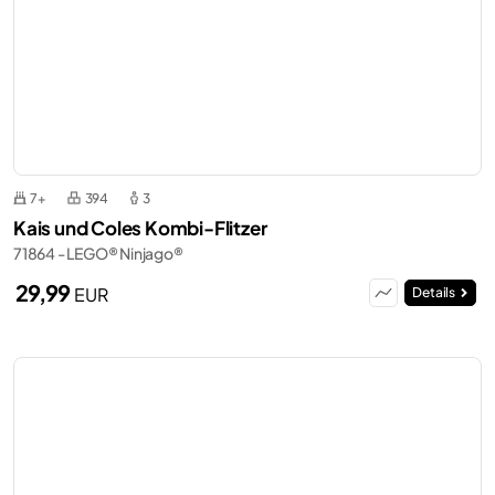
7+
394
3
Kais und Coles Kombi-Flitzer
71864 - LEGO® Ninjago®
29,99
EUR
Details