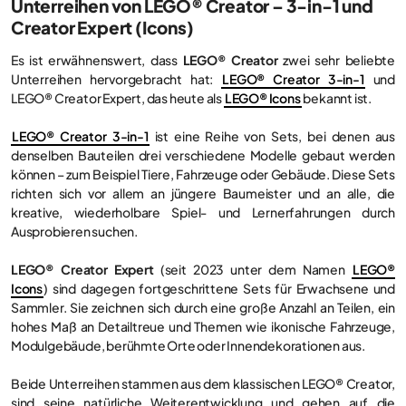
Unterreihen von LEGO® Creator – 3-in-1 und
Creator Expert (Icons)
Es ist erwähnenswert, dass
LEGO® Creator
zwei sehr beliebte
Unterreihen hervorgebracht hat:
LEGO® Creator 3-in-1
und
LEGO® Creator Expert, das heute als
LEGO® Icons
bekannt ist.
LEGO® Creator 3-in-1
ist eine Reihe von Sets, bei denen aus
denselben Bauteilen drei verschiedene Modelle gebaut werden
können – zum Beispiel Tiere, Fahrzeuge oder Gebäude. Diese Sets
richten sich vor allem an jüngere Baumeister und an alle, die
kreative, wiederholbare Spiel- und Lernerfahrungen durch
Ausprobieren suchen.
LEGO® Creator Expert
(seit 2023 unter dem Namen
LEGO®
Icons
) sind dagegen fortgeschrittene Sets für Erwachsene und
Sammler. Sie zeichnen sich durch eine große Anzahl an Teilen, ein
hohes Maß an Detailtreue und Themen wie ikonische Fahrzeuge,
Modulgebäude, berühmte Orte oder Innendekorationen aus.
Beide Unterreihen stammen aus dem klassischen LEGO® Creator,
sind seine natürliche Weiterentwicklung und gehen auf die