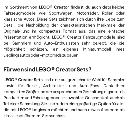
Im Sortiment von
LEGO® Creator
findest du auch detailreiche
Fahrzeugmodelle wie Sportwagen, Motorräder, Roller oder
klassische Autos. Diese Sets zeichnen sich durch ihre Liebe zum
Detail, die Nachbildung der charakteristischen Merkmale der
Originale und ihr kompaktes Format aus, das eine einfache
Präsentation ermöglicht. LEGO® Creator Fahrzeugmodelle sind
bei Sammlern und Auto-Enthusiasten sehr beliebt, die die
Möglichkeit schätzen, ein eigenes Miniaturmodell ihres
Lieblingsautos oder -motorrads zu bauen.
Für wen sind LEGO® Creator Sets?
LEGO® Creator Sets
sind eine ausgezeichnete Wahl für Sammler
sowie für Reise-, Architektur- und Auto-Fans. Dank ihrer
kompakten Größe und der ansprechenden Gestaltung eignen sich
Postkarten und Fahrzeugmodelle sowohl als Geschenk als auch als
Teil einer Sammlung. Sie sind zudem eine großartige Option für alle,
die mit LEGO® beginnen möchten und nach etwas Anderem als
klassischen Themen-Sets suchen.