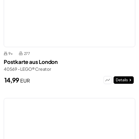
9+
277
Postkarte aus London
40569 - LEGO® Creator
14,99
EUR
Details