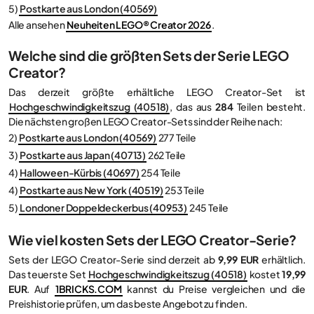
5)
Postkarte aus London (40569)
Alle ansehen
Neuheiten LEGO® Creator 2026
.
Welche sind die größten Sets der Serie LEGO
Creator?
Das derzeit größte erhältliche LEGO Creator-Set ist
Hochgeschwindigkeitszug (40518)
, das aus
284
Teilen besteht.
Die nächsten großen LEGO Creator-Sets sind der Reihe nach:
2)
Postkarte aus London (40569)
277 Teile
3)
Postkarte aus Japan (40713)
262 Teile
4)
Halloween-Kürbis (40697)
254 Teile
4)
Postkarte aus New York (40519)
253 Teile
5)
Londoner Doppeldeckerbus (40953)
245 Teile
Wie viel kosten Sets der LEGO Creator-Serie?
Sets der LEGO Creator-Serie sind derzeit ab
9,99 EUR
erhältlich.
Das teuerste Set
Hochgeschwindigkeitszug (40518)
kostet
19,99
EUR
. Auf
1BRICKS.COM
kannst du Preise vergleichen und die
Preishistorie prüfen, um das beste Angebot zu finden.