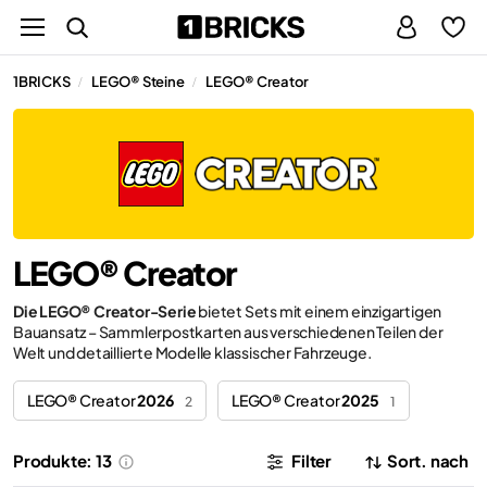
1BRICKS
LEGO® Steine
LEGO® Creator
/
/
LEGO® Creator
Die LEGO® Creator-Serie
bietet Sets mit einem einzigartigen
Bauansatz – Sammlerpostkarten aus verschiedenen Teilen der
Welt und detaillierte Modelle klassischer Fahrzeuge.
LEGO® Creator
2026
LEGO® Creator
2025
2
1
Produkte: 13
Filter
Sort. nach