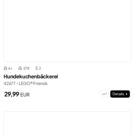
6+
278
2
Hundekuchenbäckerei
42677 - LEGO® Friends
29,99
EUR
Details