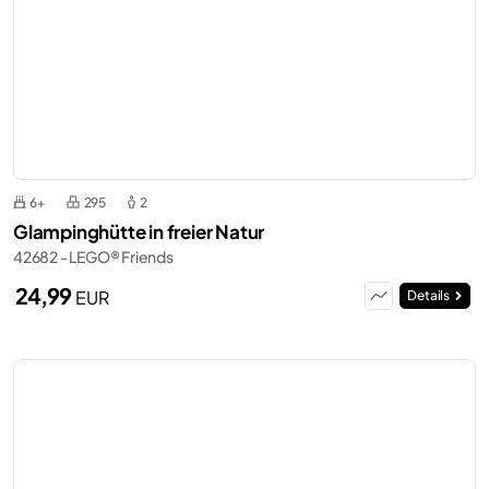
6+
295
2
Glampinghütte in freier Natur
42682 - LEGO® Friends
24,99
EUR
Details