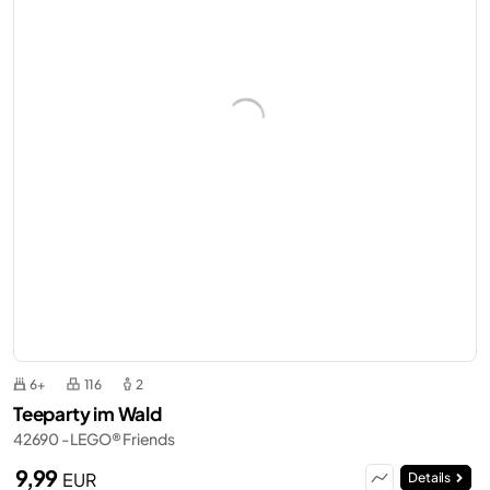
6+
116
2
Teeparty im Wald
42690 - LEGO® Friends
9,99
EUR
Details