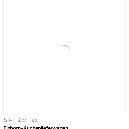
4+
67
2
Einhorn-Kuchenlieferwagen