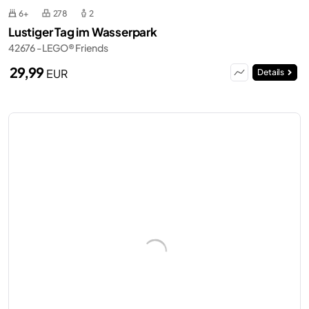
6+
278
2
Lustiger Tag im Wasserpark
42676 - LEGO® Friends
29,99
EUR
Details