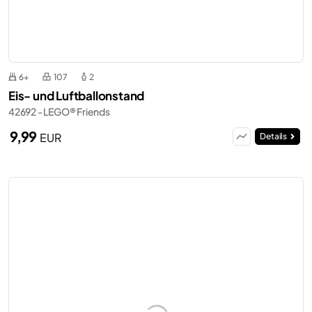
6+
107
2
Eis- und Luftballonstand
42692 - LEGO® Friends
9,99
EUR
Details