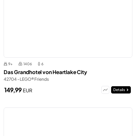
9+
1406
6
Das Grandhotel von Heartlake City
42704 - LEGO® Friends
149,99
EUR
Details