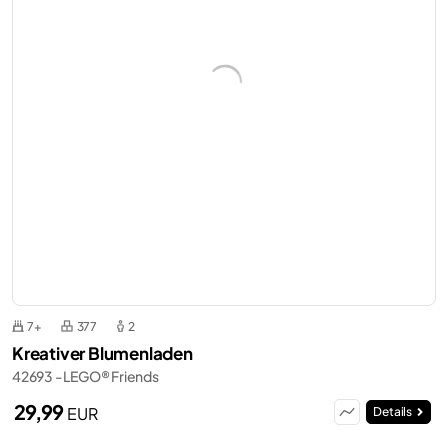
7+
377
2
Kreativer Blumenladen
42693 - LEGO® Friends
29,99
EUR
Details