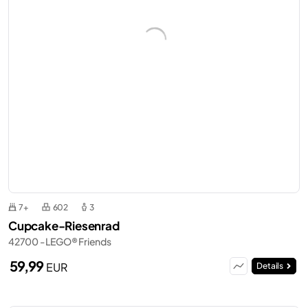
7+
602
3
Cupcake-Riesenrad
42700 - LEGO® Friends
59,99
EUR
Details