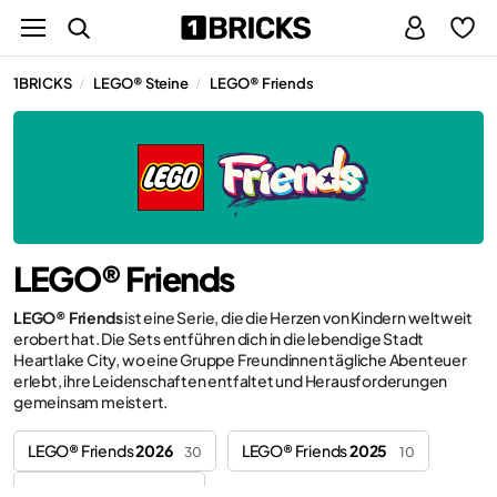
1BRICKS
LEGO® Steine
LEGO® Friends
/
/
LEGO® Friends
LEGO® Friends
ist eine Serie, die die Herzen von Kindern weltweit
erobert hat. Die Sets entführen dich in die lebendige Stadt
Heartlake City, wo eine Gruppe Freundinnen tägliche Abenteuer
erlebt, ihre Leidenschaften entfaltet und Herausforderungen
gemeinsam meistert.
LEGO® Friends
2026
LEGO® Friends
2025
30
10
LEGO® Friends
2024
1