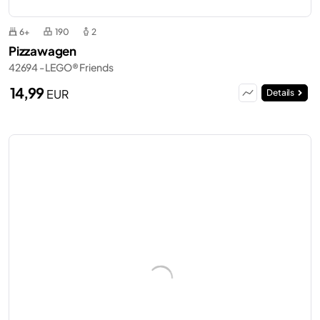
6+
190
2
Pizzawagen
42694 - LEGO® Friends
14,99
EUR
Details