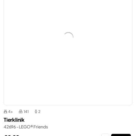
4+
141
2
Tierklinik
42696 - LEGO® Friends