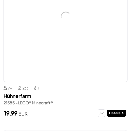
7+
233
1
Hühnerfarm
21585 - LEGO® Minecraft®
19,99
EUR
Details