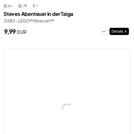
6+
79
1
Steves Abenteuer in der Taiga
21583 - LEGO® Minecraft®
9,99
EUR
Details