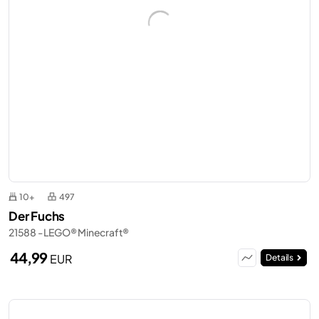
10+
497
Der Fuchs
21588 - LEGO® Minecraft®
44,99
EUR
Details