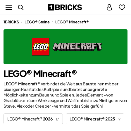
1BRICKS
LEGO® Steine
LEGO® Minecraft®
/
/
LEGO® Minecraft®
LEGO® Minecraft®
verbindet die Welt aus Bausteinen mit der
pixeligen Realität des Kultspiels und bietet unbegrenzte
Möglichkeiten zum Bauen und Spielen. Jedes Element - von
Grasblöcken über Werkzeuge und Waffen bis hin zu Minifiguren von
Steve, Alex oder Creeper - vermittelt das Spielgefühl.
LEGO® Minecraft®
2026
LEGO® Minecraft®
2025
17
9