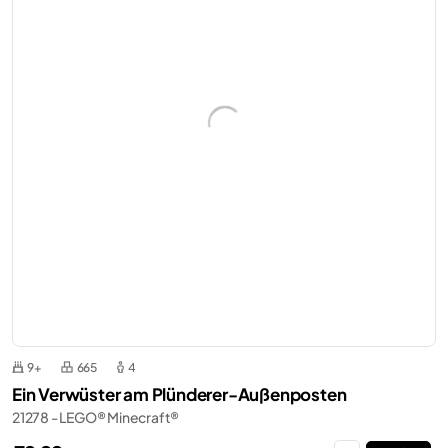
9+
665
4
Ein Verwüster am Plünderer-Außenposten
21278 - LEGO® Minecraft®