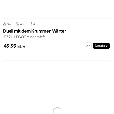
8+
438
4
Duell mit dem Krummen Wärter
21591 - LEGO® Minecraft®
49,99
EUR
Details