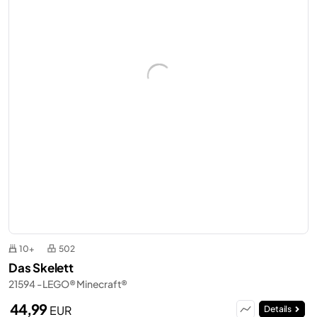
10+
502
Das Skelett
21594 - LEGO® Minecraft®
44,99
EUR
Details