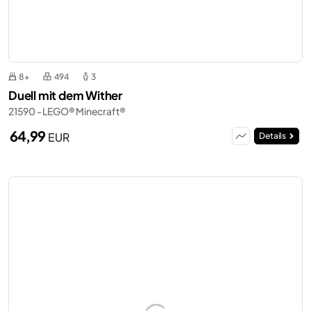
8+
494
3
Duell mit dem Wither
21590 - LEGO® Minecraft®
64,99
EUR
Details