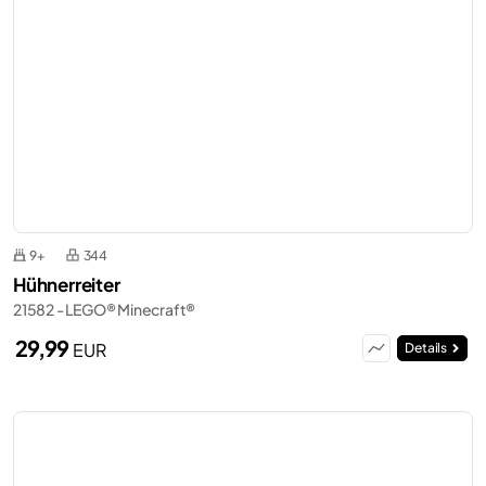
9+
344
Hühnerreiter
21582 - LEGO® Minecraft®
29,99
EUR
Details