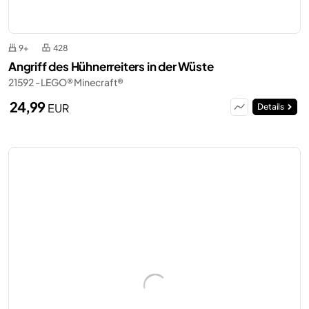
9+
428
Angriff des Hühnerreiters in der Wüste
21592 - LEGO® Minecraft®
24,99
EUR
Details