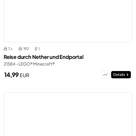
7+
192
1
Reise durch Nether und Endportal
21584 - LEGO® Minecraft®
14,99
EUR
Details