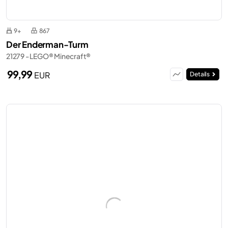
9+
867
Der Enderman-Turm
21279 - LEGO® Minecraft®
99,99
EUR
Details