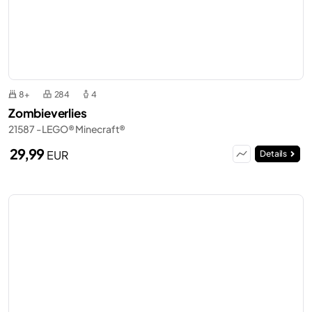
8+
284
4
Zombieverlies
21587 - LEGO® Minecraft®
29,99
EUR
Details