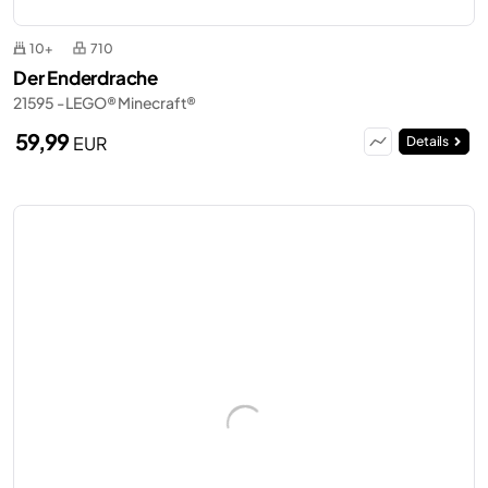
10+
710
Der Enderdrache
21595 - LEGO® Minecraft®
59,99
EUR
Details