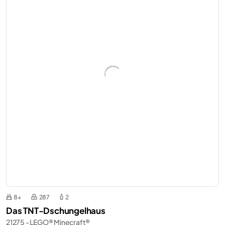
8+
287
2
Das TNT-Dschungelhaus
21275 - LEGO® Minecraft®