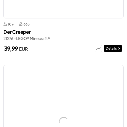
10+
665
Der Creeper
21276 - LEGO® Minecraft®
39,99
EUR
Details