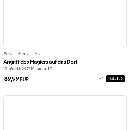
9+
607
3
Angriff des Magiers auf das Dorf
21596 - LEGO® Minecraft®
89,99
EUR
Details