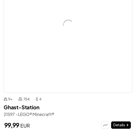
9+
754
4
Ghast-Station
21597 - LEGO® Minecraft®
99,99
EUR
Details