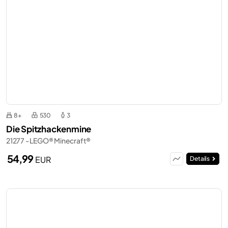
8+
530
3
Die Spitzhackenmine
21277 - LEGO® Minecraft®
54,99
EUR
Details