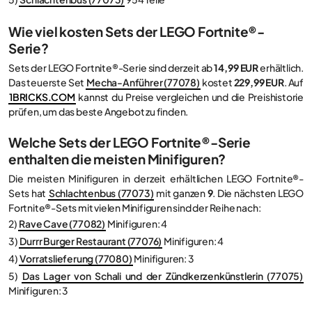
Wie viel kosten Sets der LEGO Fortnite®-
Serie?
Sets der LEGO Fortnite®-Serie sind derzeit ab
14,99 EUR
erhältlich.
Das teuerste Set
Mecha-Anführer (77078)
kostet
229,99 EUR
. Auf
1BRICKS.COM
kannst du Preise vergleichen und die Preishistorie
prüfen, um das beste Angebot zu finden.
Welche Sets der LEGO Fortnite®-Serie
enthalten die meisten Minifiguren?
Die meisten Minifiguren in derzeit erhältlichen LEGO Fortnite®-
Sets hat
Schlachtenbus (77073)
mit ganzen
9
. Die nächsten LEGO
Fortnite®-Sets mit vielen Minifiguren sind der Reihe nach:
2)
Rave Cave (77082)
Minifiguren: 4
3)
Durrr Burger Restaurant (77076)
Minifiguren: 4
4)
Vorratslieferung (77080)
Minifiguren: 3
5)
Das Lager von Schali und der Zündkerzenkünstlerin (77075)
Minifiguren: 3