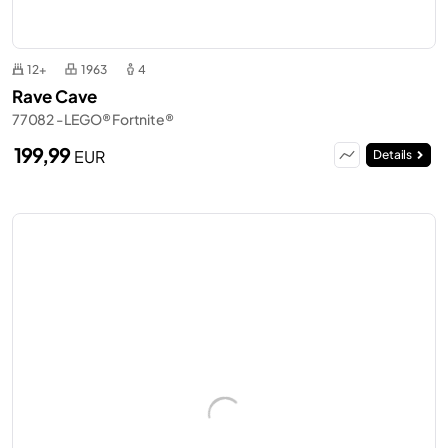
12+
1963
4
Rave Cave
77082 - LEGO® Fortnite®
199,99
EUR
Details