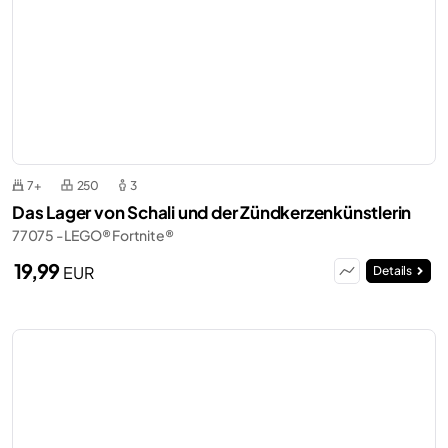
7+
250
3
Das Lager von Schali und der Zündkerzenkünstlerin
77075 - LEGO® Fortnite®
19,99
EUR
Details