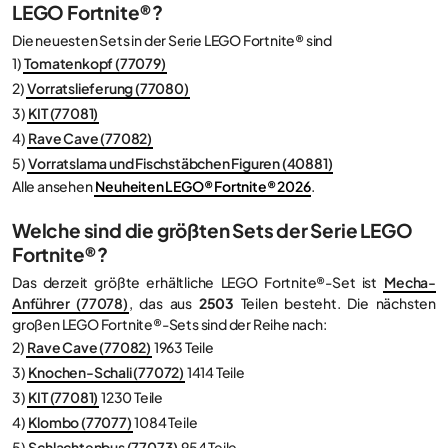
LEGO Fortnite®?
Die neuesten Sets in der Serie LEGO Fortnite® sind
1)
Tomatenkopf (77079)
2)
Vorratslieferung (77080)
3)
KIT (77081)
4)
Rave Cave (77082)
5)
Vorratslama und Fischstäbchen Figuren (40881)
Alle ansehen
Neuheiten LEGO® Fortnite® 2026
.
Welche sind die größten Sets der Serie LEGO
Fortnite®?
Das derzeit größte erhältliche LEGO Fortnite®-Set ist
Mecha-
Anführer (77078)
, das aus
2503
Teilen besteht. Die nächsten
großen LEGO Fortnite®-Sets sind der Reihe nach:
2)
Rave Cave (77082)
1963 Teile
3)
Knochen-Schali (77072)
1414 Teile
3)
KIT (77081)
1230 Teile
4)
Klombo (77077)
1084 Teile
5)
Schlachtenbus (77073)
954 Teile