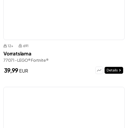
12+
691
Vorratslama
77071 - LEGO® Fortnite®
39,99
EUR
Details