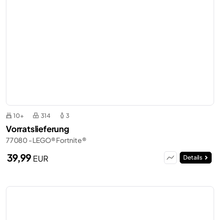
10+
314
3
Vorratslieferung
77080 - LEGO® Fortnite®
39,99
EUR
Details