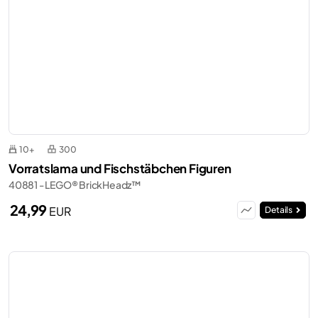
10+
300
Vorratslama und Fischstäbchen Figuren
40881 - LEGO® BrickHeadz™
24,99
EUR
Details