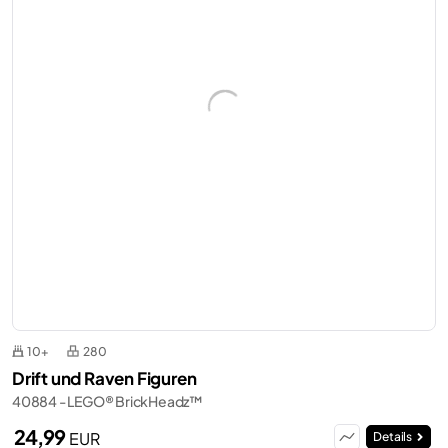
10+
280
Drift und Raven Figuren
40884 - LEGO® BrickHeadz™
24,99
EUR
Details