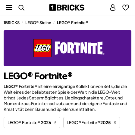
1BRICKS
LEGO® Steine
LEGO® Fortnite®
/
/
LEGO® Fortnite®
LEGO® Fortnite®
ist eine einzigartige Kollektion von Sets, die die
Welt eines der beliebtesten Spiele der Welt in die LEGO-Welt
bringt. Jedes Set ermöglicht es, Lieblingscharaktere, Orte und
Momente aus Fortnite nachzubauen und die eigene Fantasie und
Kreativität beim Bauen und Spielen zu entfalten.
LEGO® Fortnite®
2026
LEGO® Fortnite®
2025
5
5