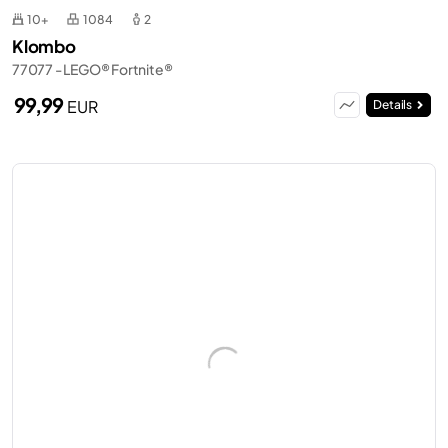
10+
1084
2
Klombo
77077 - LEGO® Fortnite®
99,99
EUR
Details