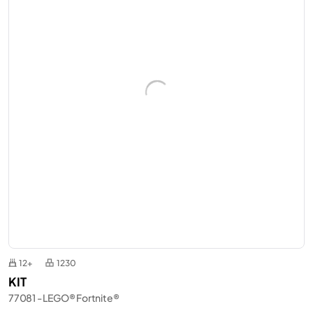
12+
1230
KIT
77081 - LEGO® Fortnite®