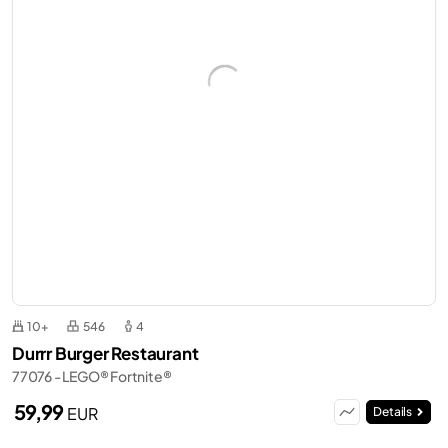
10+
546
4
Durrr Burger Restaurant
77076 - LEGO® Fortnite®
59,99
EUR
Details