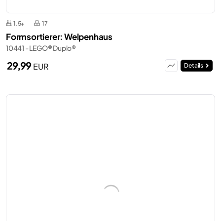
1.5+
17
Formsortierer: Welpenhaus
10441 - LEGO® Duplo®
29,99
EUR
Details