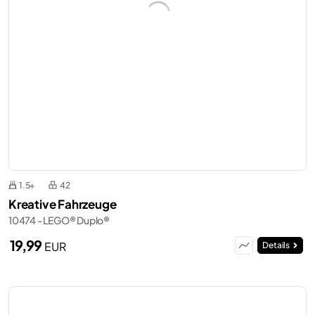
1.5+
42
Kreative Fahrzeuge
10474 - LEGO® Duplo®
19,99
EUR
Details