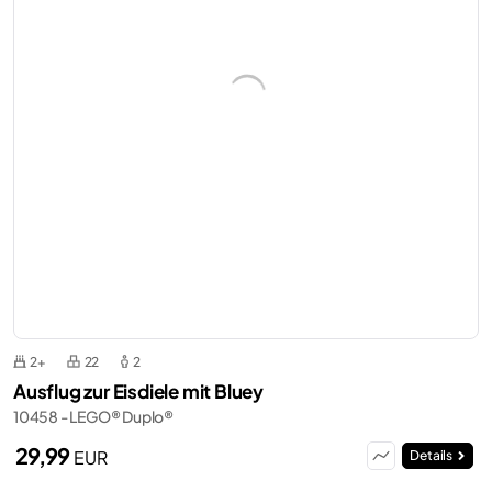
2+
22
2
Ausflug zur Eisdiele mit Bluey
10458 - LEGO® Duplo®
29,99
EUR
Details