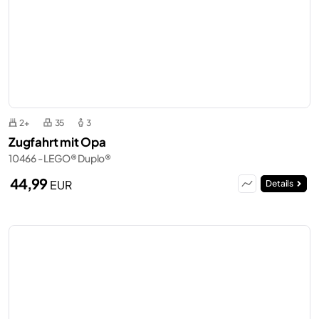
2+
35
3
Zugfahrt mit Opa
10466 - LEGO® Duplo®
44,99
EUR
Details