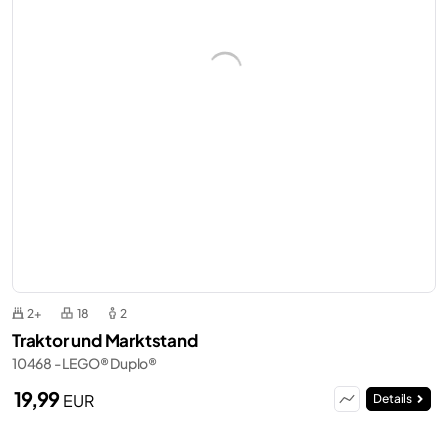
2+
18
2
Traktor und Marktstand
10468 - LEGO® Duplo®
19,99
EUR
Details