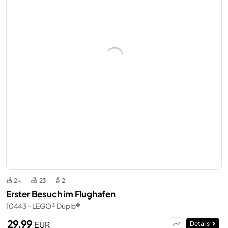
2+
23
2
Erster Besuch im Flughafen
10443 - LEGO® Duplo®
29,99
EUR
Details