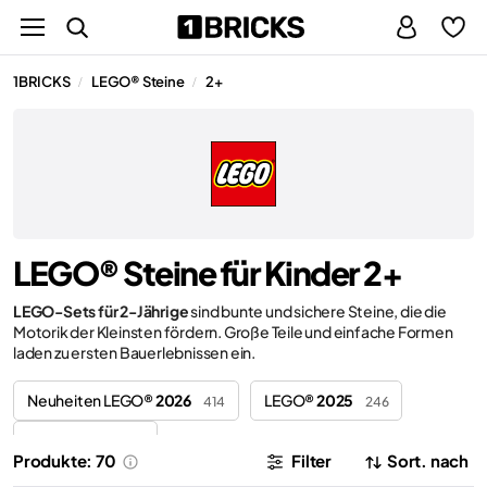
1BRICKS
LEGO® Steine
2+
/
/
LEGO® Steine für Kinder 2+
LEGO-Sets für 2-Jährige
sind bunte und sichere Steine, die die
Motorik der Kleinsten fördern. Große Teile und einfache Formen
laden zu ersten Bauerlebnissen ein.
Neuheiten LEGO®
2026
LEGO®
2025
414
246
LEGO®
2024
45
Produkte: 70
Filter
Sort. nach