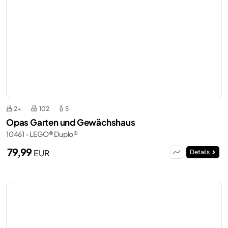
2+
102
5
Opas Garten und Gewächshaus
10461 - LEGO® Duplo®
79,99
EUR
Details