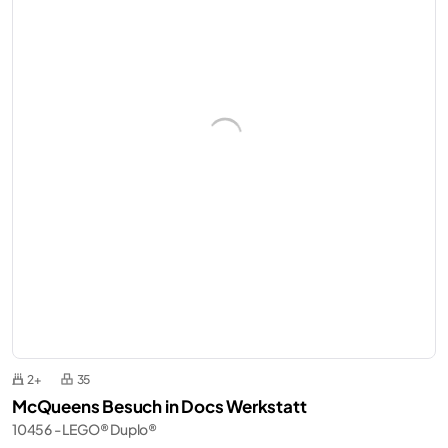
2+
35
McQueens Besuch in Docs Werkstatt
10456 - LEGO® Duplo®