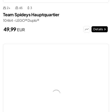
2+
65
3
Team Spideys Hauptquartier
10464 - LEGO® Duplo®
49,99
EUR
Details