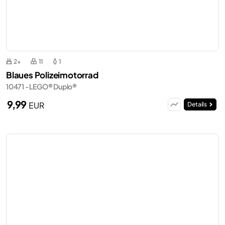
2+
11
1
Blaues Polizeimotorrad
10471 - LEGO® Duplo®
9,99
EUR
Details