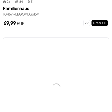
2+
84
5
Familienhaus
10467 - LEGO® Duplo®
69,99
EUR
Details