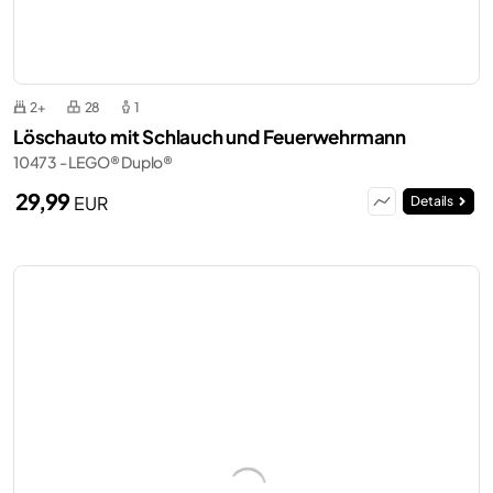
2+
28
1
Löschauto mit Schlauch und Feuerwehrmann
10473 - LEGO® Duplo®
29,99
EUR
Details