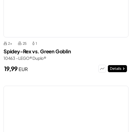
2+
25
1
Spidey-Rex vs. Green Goblin
10463 - LEGO® Duplo®
19,99
EUR
Details