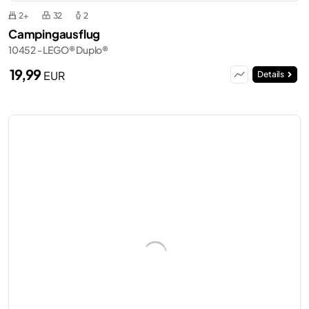
2+
32
2
Campingausflug
10452 - LEGO® Duplo®
19,99
EUR
Details