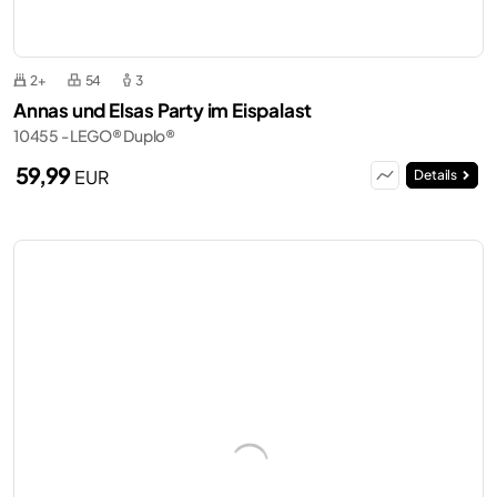
2+
54
3
Annas und Elsas Party im Eispalast
10455 - LEGO® Duplo®
59,99
EUR
Details