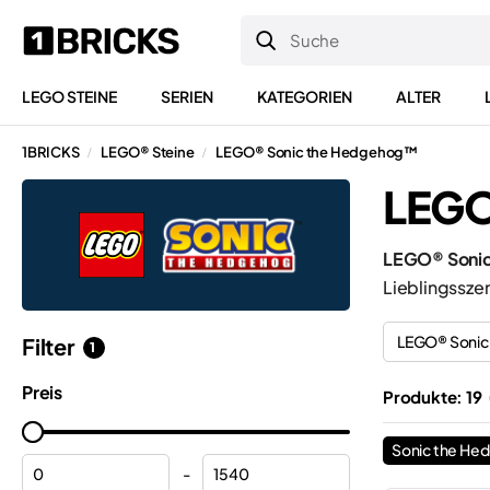
LEGO STEINE
SERIEN
KATEGORIEN
ALTER
1BRICKS
LEGO® Steine
LEGO® Sonic the Hedgehog™
/
/
LEGO
LEGO® Soni
Lieblingssze
LEGO® Soni
Filter
1
Preis
Produkte: 19
Sonic the H
-