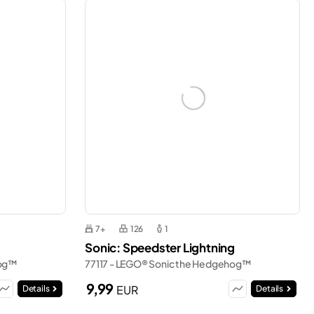
7+
126
1
Sonic: Speedster Lightning
hog™
77117 - LEGO® Sonic the Hedgehog™
9,99
EUR
Details
Details