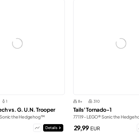
1
8+
310
h vs. G. U.N. Trooper
Tails' Tornado-1
 Sonic the Hedgehog™
77119 - LEGO® Sonic the Hedge
29,99
EUR
Details