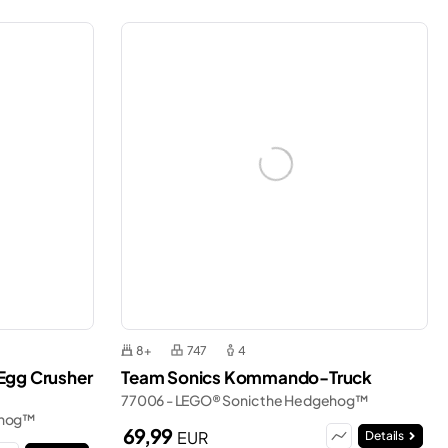
8+
747
4
Egg Crusher
Team Sonics Kommando-Truck
77006 - LEGO® Sonic the Hedgehog™
ehog™
69,99
EUR
Details