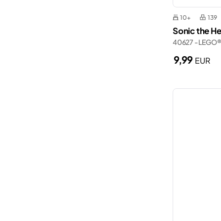
10+
139
Sonic the 
40627 - LEGO®
9,99
EUR