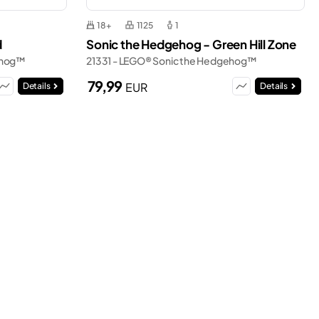
18+
1125
1
d
Sonic the Hedgehog - Green Hill Zone
ehog™
21331 - LEGO® Sonic the Hedgehog™
79,99
EUR
Details
Details