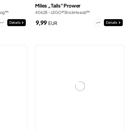
Miles „Tails" Prower
ehog™
40628 - LEGO® BrickHeadz™
9,99
EUR
Details
Details