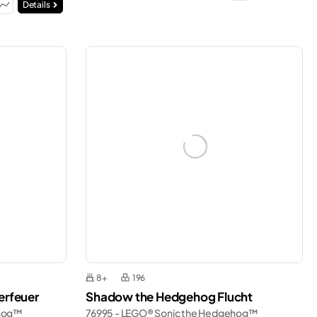
Details
8+
196
rfeuer
Shadow the Hedgehog Flucht
ehog™
76995 - LEGO® Sonic the Hedgehog™