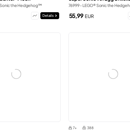
 Sonic the Hedgehog™
76999 - LEGO® Sonic the Hedg
55,99
EUR
Details
7+
388