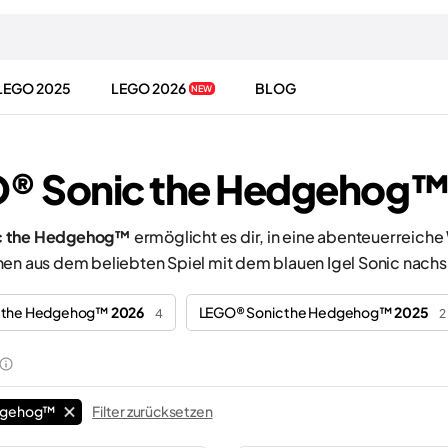
LEGO 2025
LEGO 2026
BLOG
NEW
® Sonic the Hedgehog
c the Hedgehog™
ermöglicht es dir, in eine abenteuerreiche
nen aus dem beliebten Spiel mit dem blauen Igel Sonic nachs
c the Hedgehog™
2026
LEGO® Sonic the Hedgehog™
2025
4
2
edgehog™
Filter zurücksetzen