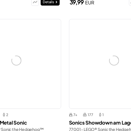
39,99
EUR
Details
2
7+
177
1
 Metal Sonic
Sonics Showdown am Lage
 Sonic the Hedgehog™
77001 - LEGO® Sonic the Hedg