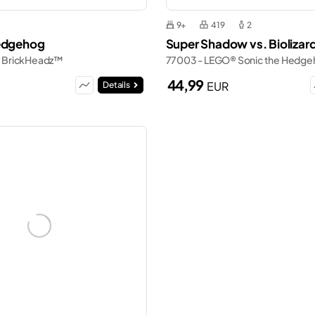
9+
419
2
Hedgehog
Super Shadow vs. Biolizar
 BrickHeadz™
77003 - LEGO® Sonic the Hedg
44,99
EUR
Details