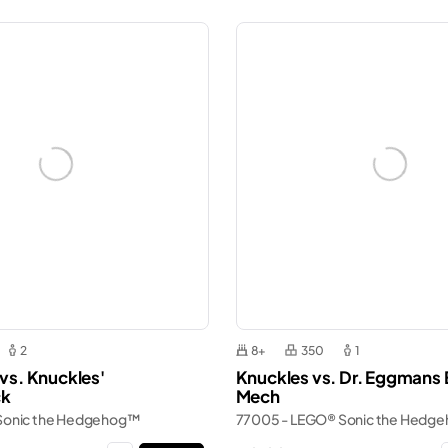
2
8+
350
1
 vs. Knuckles'
Knuckles vs. Dr. Eggmans 
ck
Mech
 Sonic the Hedgehog™
77005 - LEGO® Sonic the Hedg