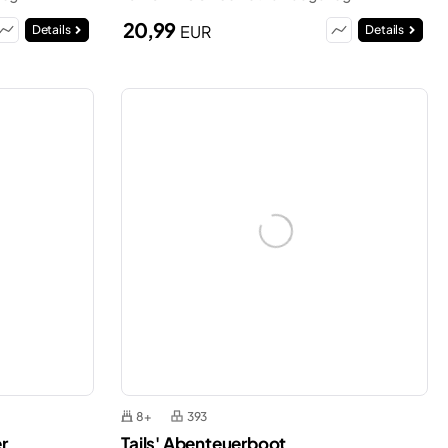
20,99
EUR
Details
Details
8+
393
er
Tails' Abenteuerboot