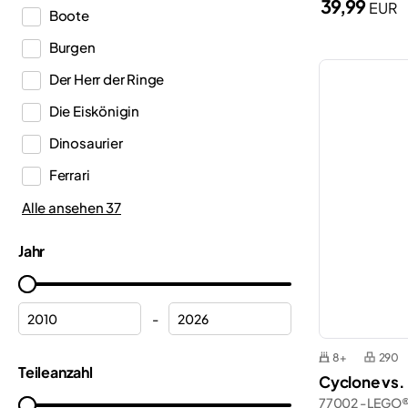
39,99
EUR
Boote
DREAMZzz™
Burgen
Duplo®
Der Herr der Ringe
Editions
Die Eiskönigin
Education
Dinosaurier
Fortnite®
Ferrari
Friends
Feuerwache
Alle ansehen 37
Harry Potter™
Feuerwehr
Icons
Jahr
Flugzeuge
Ideas
Formel 1
Indiana Jones™
-
Geländewagen
Inne
8+
290
Grundplatten
Teileanzahl
Jurassic World™
Cyclone vs.
Halloween
77002 - LEGO®
Gabby’s Puppenhaus