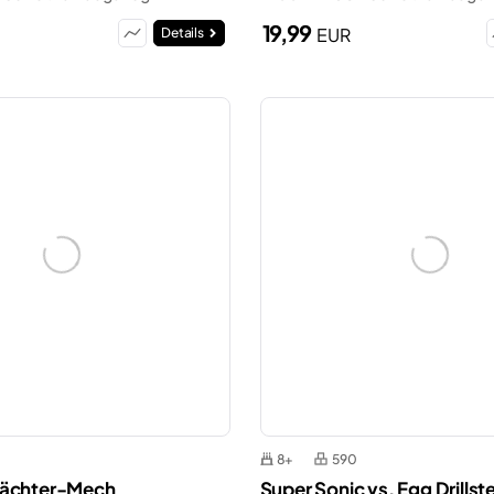
19,99
EUR
Details
8+
590
Wächter-Mech
Super Sonic vs. Egg Drillst