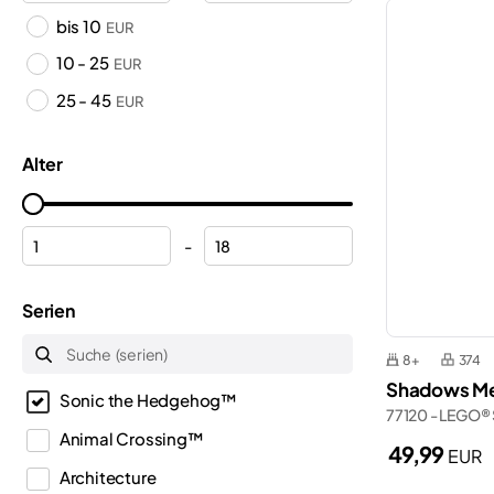
bis 10
EUR
10 - 25
EUR
25 - 45
EUR
Alter
-
Serien
8+
374
Shadows Mec
Sonic the Hedgehog™
77120 - LEGO®
Animal Crossing™
49,99
EUR
Architecture