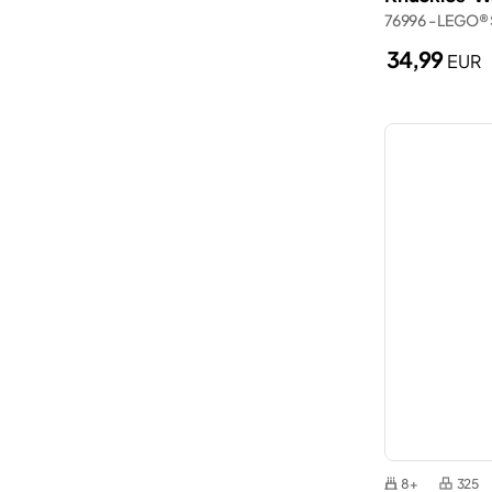
Wednesday
76996 - LEGO®
Porsche
Wicked
34,99
EUR
Rettungsdienst
Zelda™
Schiffe
Smart Play
Spider-Man
Valentinstag
Weihnachten
Züge
8+
325