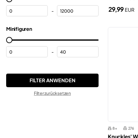
Helme
29,99
EUR
Marvel
-
Hubschrauber
Minecraft®
Minifiguren
Hulk
Minifigures
Kosmos
Minions
Kräne
-
Monkie Kid™
Lamborghini
Ninjago®
Lastwagen
ONE PIECE
Micky Maus
Pokemon™
Filter zurücksetzen
Modulgebäude
Speed Champions
Motorräder
Star Wars™
Peppa
Super Mario™
Polizei
8+
276
Technic
Knuckles' 
Polizeiwache