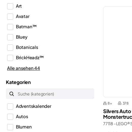
Art
Avatar
Batman™
Bluey
Botanicals
BrickHeadz™
City
Alle ansehen 44
Classic
Kategorien
Creator
Creator 3in1
8+
378
Adventskalender
Creator Expert
Silvers Auto
Monstertru
Autos
Disney™
77118 - LEGO®
Blumen
Dots