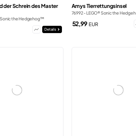
d der Schrein des Master
Amys Tierrettungsinsel
76992 - LEGO® Sonic the Hedg
 Sonic the Hedgehog™
52,99
EUR
Details