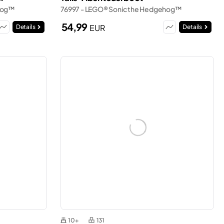
ehog™
76997 - LEGO® Sonic the Hedgehog™
54,99
EUR
Details
Details
10+
131