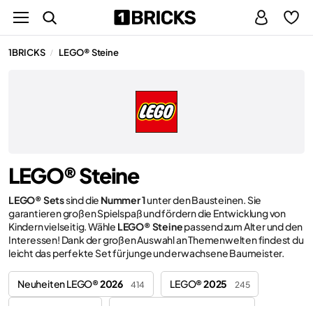
1BRICKS
LEGO® Steine
/
LEGO® Steine
LEGO® Sets
sind die
Nummer 1
unter den Bausteinen. Sie
garantieren großen Spielspaß und fördern die Entwicklung von
Kindern vielseitig. Wähle
LEGO® Steine
passend zum Alter und den
Interessen! Dank der großen Auswahl an Themenwelten findest du
leicht das perfekte Set für junge und erwachsene Baumeister.
Neuheiten LEGO®
2026
LEGO®
2025
414
245
LEGO®
2024
LEGO®
für Erwachsene
44
206