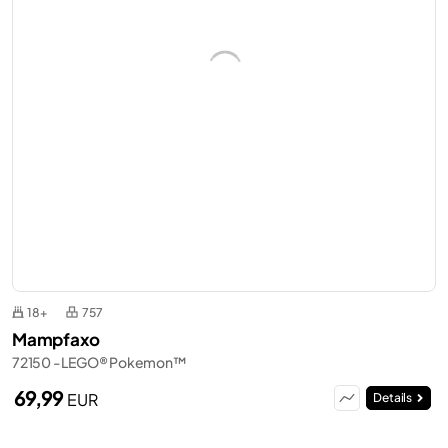
18+
757
Mampfaxo
72150 - LEGO® Pokemon™
69,99
EUR
Details