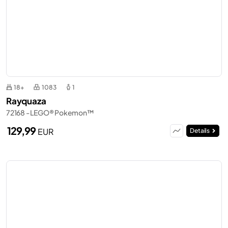
18+
1083
1
Rayquaza
72168 - LEGO® Pokemon™
129,99
EUR
Details