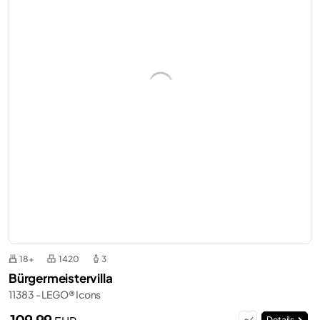
18+
1420
3
Bürgermeistervilla
11383 - LEGO® Icons
109,99
Details