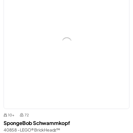
10+
72
SpongeBob Schwammkopf
40858 - LEGO® BrickHeadz™