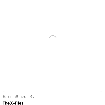
18+
1478
7
The X-Files