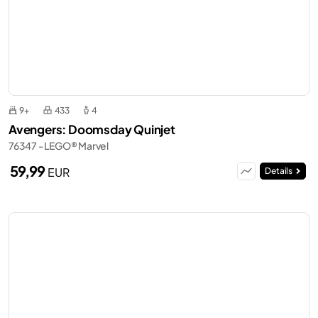
9+
433
4
Avengers: Doomsday Quinjet
76347 - LEGO® Marvel
59,99
EUR
Details