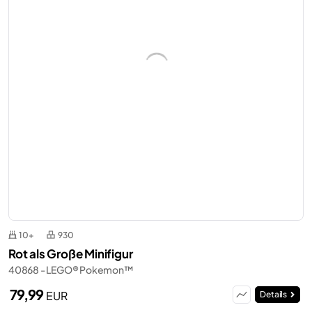
10+
930
Rot als Große Minifigur
40868 - LEGO® Pokemon™
79,99
EUR
Details