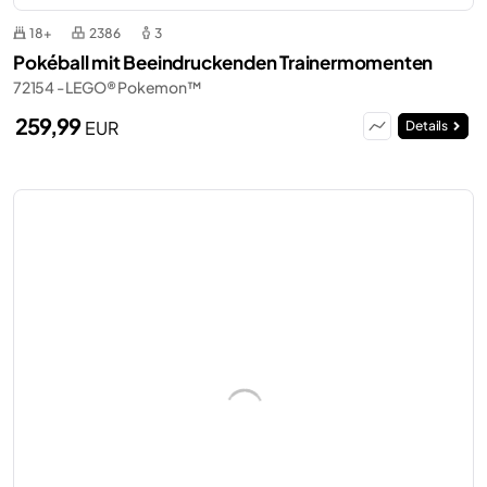
18+
2386
3
Pokéball mit Beeindruckenden Trainermomenten
72154 - LEGO® Pokemon™
259,99
EUR
Details