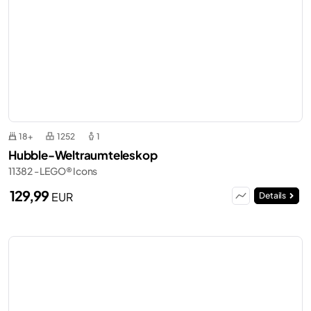
18+
1252
1
Hubble-Weltraumteleskop
11382 - LEGO® Icons
129,99
EUR
Details