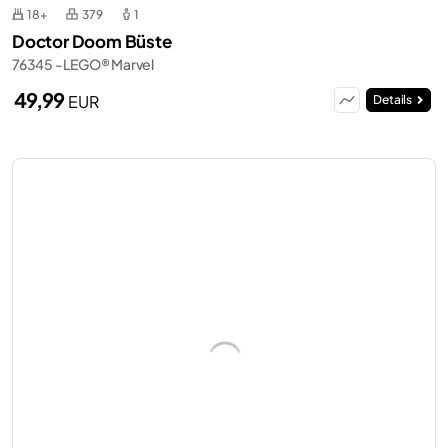
18+
379
1
Doctor Doom Büste
76345 - LEGO® Marvel
49,99
EUR
Details