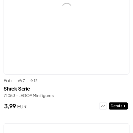
6+
7
12
Shrek Serie
71053 - LEGO® Minifigures
3,99
EUR
Details