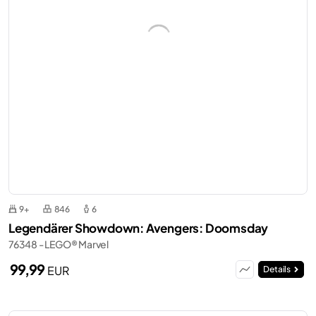
9+
846
6
Legendärer Showdown: Avengers: Doomsday
76348 - LEGO® Marvel
99,99
EUR
Details