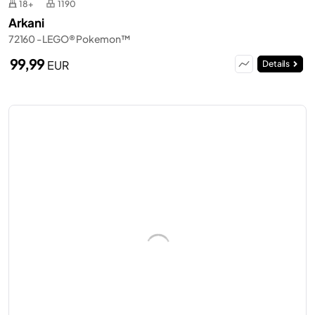
18+
1190
Arkani
72160 - LEGO® Pokemon™
99,99
EUR
Details