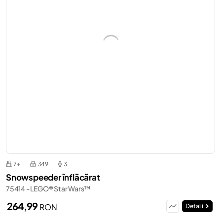
7+
349
3
Snowspeeder înflăcărat
75414 - LEGO® Star Wars™
264,99
RON
Detalii