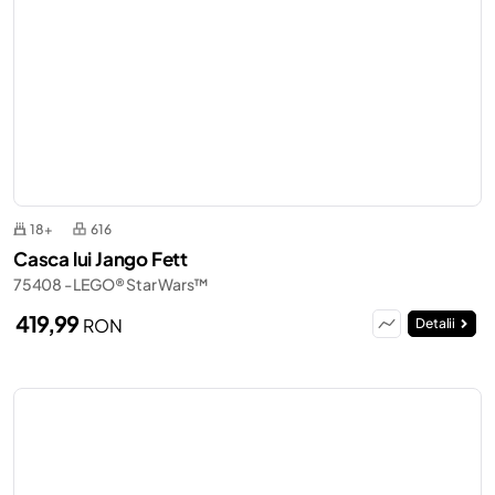
18+
616
Casca lui Jango Fett
75408 - LEGO® Star Wars™
419,99
RON
Detalii