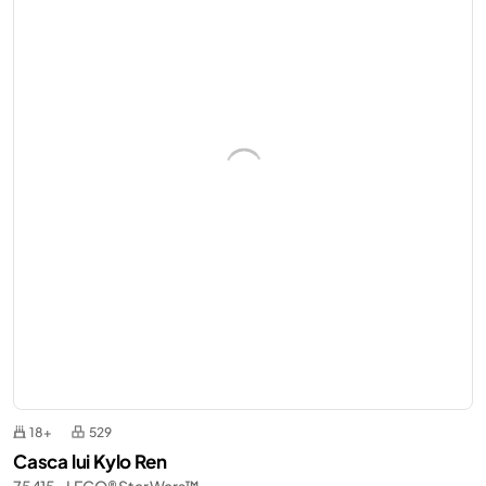
18+
529
Casca lui Kylo Ren
75415 - LEGO® Star Wars™