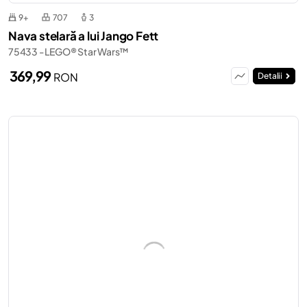
9+
707
3
Nava stelară a lui Jango Fett
75433 - LEGO® Star Wars™
369,99
RON
Detalii