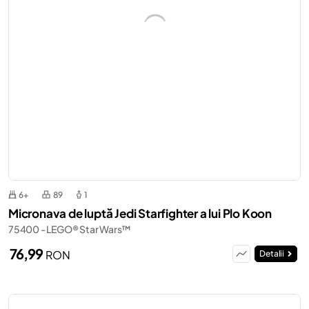
6+
89
1
Micronava de luptă Jedi Starfighter a lui Plo Koon
75400 - LEGO® Star Wars™
76,99
RON
Detalii