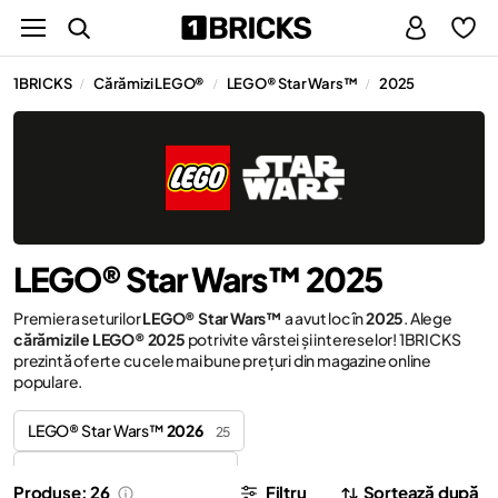
1BRICKS
Cărămizi LEGO®
LEGO® Star Wars™
2025
/
/
/
LEGO® Star Wars™ 2025
Premiera seturilor
LEGO® Star Wars™
a avut loc în
2025
. Alege
cărămizile LEGO® 2025
potrivite vârstei și intereselor! 1BRICKS
prezintă oferte cu cele mai bune prețuri din magazine online
populare.
LEGO® Star Wars™
2026
25
LEGO® Star Wars™
2024
7
Produse: 26
Filtru
Sortează după