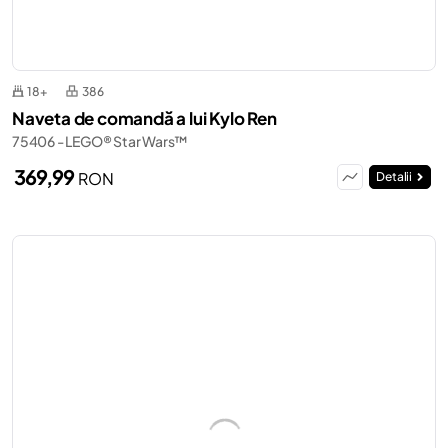
18+
386
Naveta de comandă a lui Kylo Ren
75406 - LEGO® Star Wars™
369,99
RON
Detalii