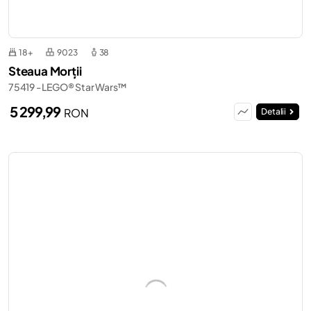
18+
9023
38
Steaua Morții
75419 - LEGO® Star Wars™
5 299,99
RON
Detalii