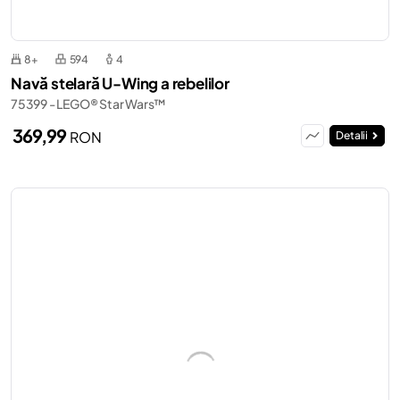
8+
594
4
Navă stelară U-Wing a rebelilor
75399 - LEGO® Star Wars™
369,99
RON
Detalii