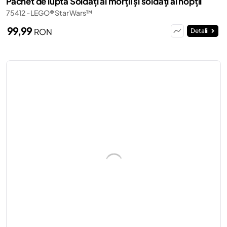
Pachet de luptă Soldați ai morții și soldați ai nopții
75412 - LEGO® Star Wars™
99,99
RON
Detalii