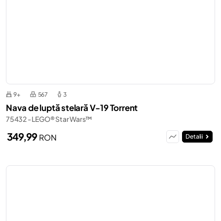
9+
567
3
Nava de luptă stelară V-19 Torrent
75432 - LEGO® Star Wars™
349,99
RON
Detalii