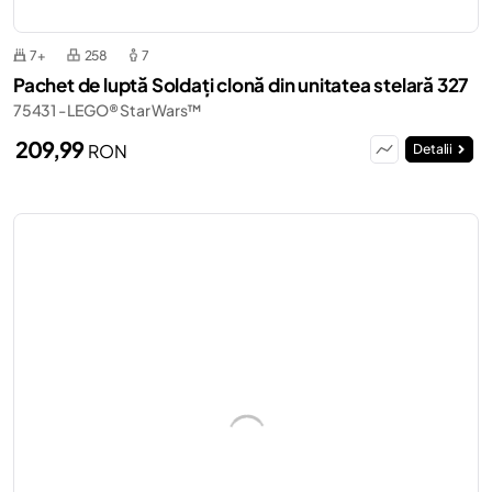
7+
258
7
Pachet de luptă Soldați clonă din unitatea stelară 327
75431 - LEGO® Star Wars™
209,99
RON
Detalii