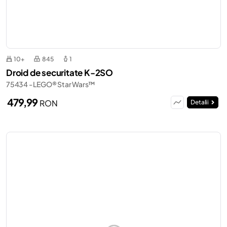
10+
845
1
Droid de securitate K-2SO
75434 - LEGO® Star Wars™
479,99
RON
Detalii