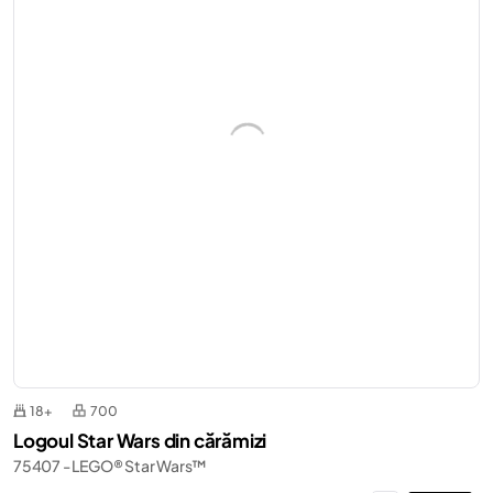
18+
700
Logoul Star Wars din cărămizi
75407 - LEGO® Star Wars™