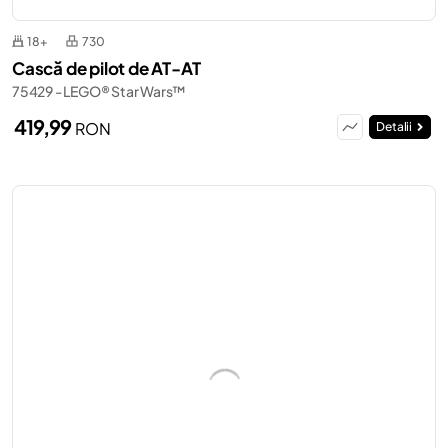
18+
730
Cască de pilot de AT-AT
75429 - LEGO® Star Wars™
419,99
RON
Detalii