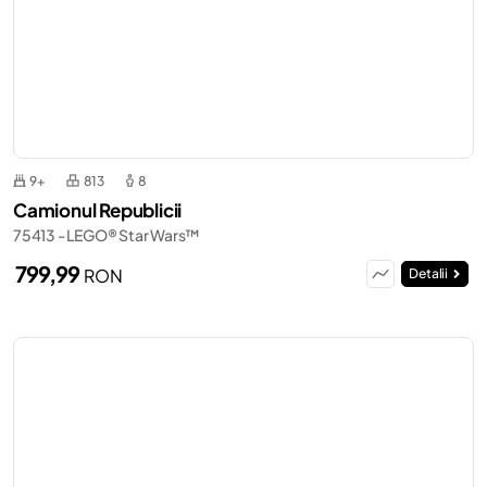
9+
813
8
Camionul Republicii
75413 - LEGO® Star Wars™
799,99
RON
Detalii