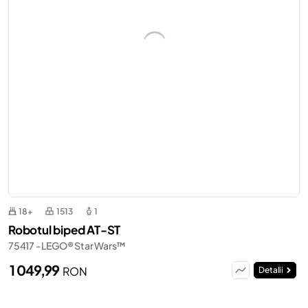
18+
1513
1
Robotul biped AT-ST
75417 - LEGO® Star Wars™
1 049,99
RON
Detalii