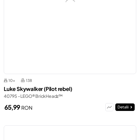
10+
138
Luke Skywalker (Pilot rebel)
40795 - LEGO® BrickHeadz™
65,99
RON
Detalii