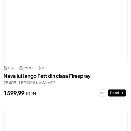
18+
2970
2
Nava lui Jango Fett din clasa Firespray
75409 - LEGO® Star Wars™
1 599,99
RON
Detalii