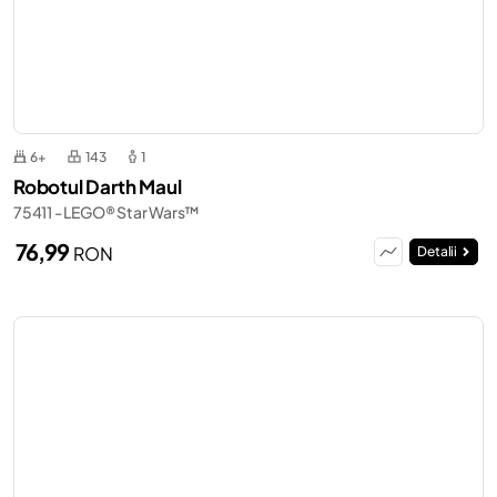
6+
143
1
Robotul Darth Maul
75411 - LEGO® Star Wars™
76,99
RON
Detalii