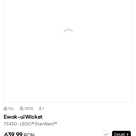
12+
1010
1
Ewok-ul Wicket
75430 - LEGO® Star Wars™
639,99
RON
Detalii