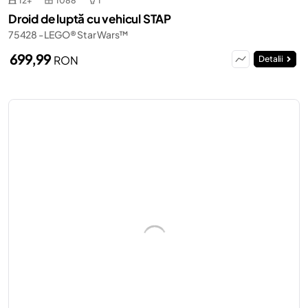
12+
1088
1
Droid de luptă cu vehicul STAP
75428 - LEGO® Star Wars™
699,99
RON
Detalii