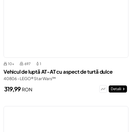
10+
697
1
Vehicul de luptă AT-AT cu aspect de turtă dulce
40806 - LEGO® Star Wars™
319,99
RON
Detalii