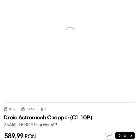
10+
1039
1
Droid Astromech Chopper (C1-10P)
75416 - LEGO® Star Wars™
589,99
RON
Detalii