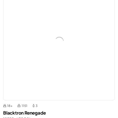
18+
1151
3
Blacktron Renegade