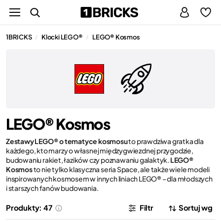
1BRICKS
Klocki LEGO®
LEGO® Kosmos
/
/
LEGO® Kosmos
Zestawy LEGO® o tematyce kosmosu
to prawdziwa gratka dla
każdego, kto marzy o własnej międzygwiezdnej przygodzie,
budowaniu rakiet, łazików czy poznawaniu galaktyk.
LEGO®
Kosmos
to nie tylko klasyczna seria Space, ale także wiele modeli
inspirowanych kosmosem w innych liniach LEGO® – dla młodszych
i starszych fanów budowania.
Produkty: 47
Filtr
Sortuj wg