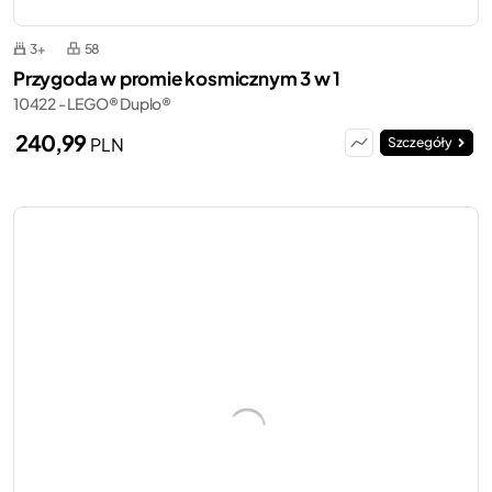
3+
58
Przygoda w promie kosmicznym 3 w 1
10422 - LEGO® Duplo®
240,99
PLN
Szczegóły