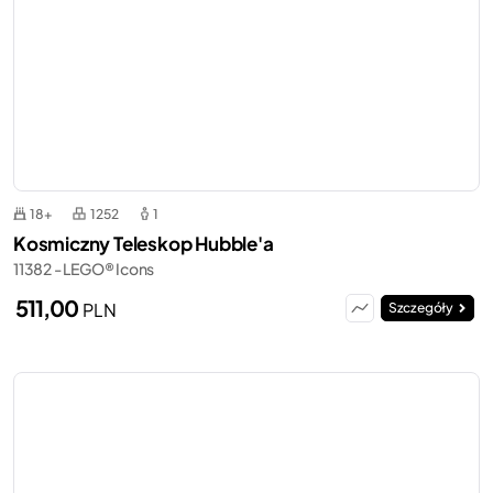
18+
1252
1
Kosmiczny Teleskop Hubble'a
11382 - LEGO® Icons
511,00
PLN
Szczegóły