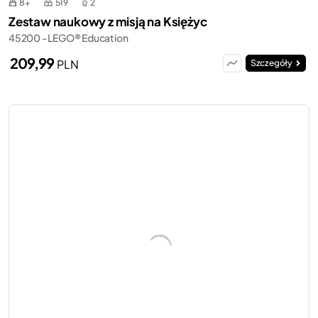
8+
519
2
Zestaw naukowy z misją na Księżyc
45200 - LEGO® Education
209,99
PLN
Szczegóły