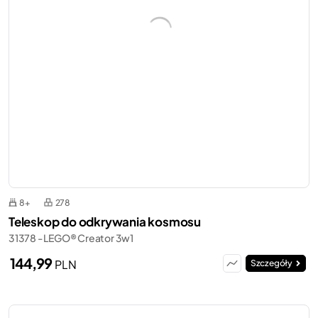
8+
278
Teleskop do odkrywania kosmosu
31378 - LEGO® Creator 3w1
144,99
PLN
Szczegóły