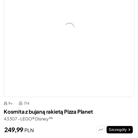
9+
714
Kosmita z bujaną rakietą Pizza Planet
43307 - LEGO® Disney™
249,99
PLN
Szczegóły