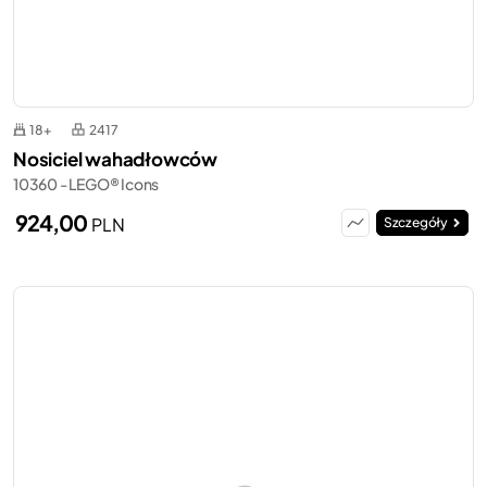
18+
2417
Nosiciel wahadłowców
10360 - LEGO® Icons
924,00
PLN
Szczegóły