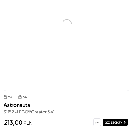
9+
647
Astronauta
31152 - LEGO® Creator 3w1
213,00
PLN
Szczegóły