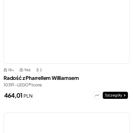
18+
966
2
Radość z Pharrellem Williamsem
10391 - LEGO® Icons
464,01
PLN
Szczegóły