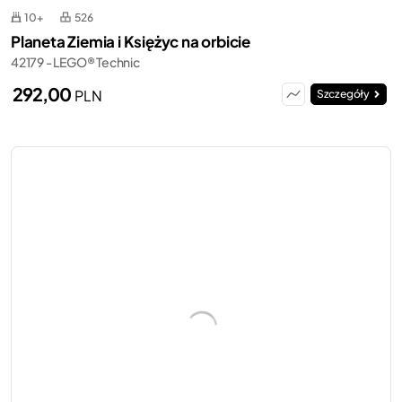
10+
526
Planeta Ziemia i Księżyc na orbicie
42179 - LEGO® Technic
292,00
PLN
Szczegóły