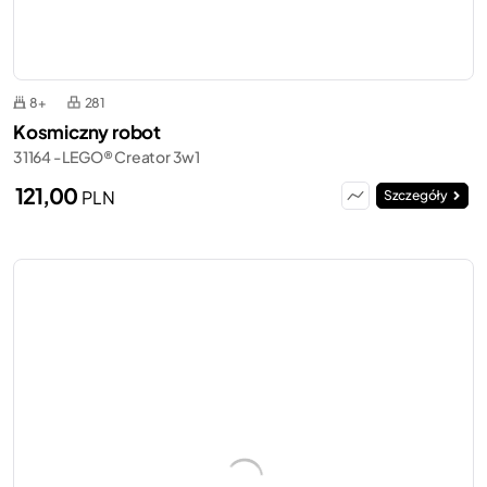
8+
281
Kosmiczny robot
31164 - LEGO® Creator 3w1
121,00
PLN
Szczegóły