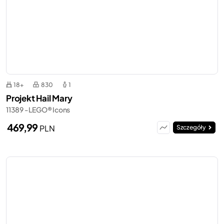
18+
830
1
Projekt Hail Mary
11389 - LEGO® Icons
469,99
PLN
Szczegóły