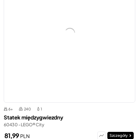
6+
240
1
Statek międzygwiezdny
60430 - LEGO® City
81,99
PLN
Szczegóły