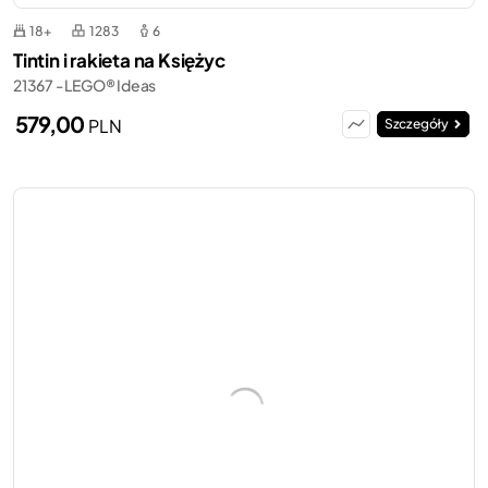
18+
1283
6
Tintin i rakieta na Księżyc
21367 - LEGO® Ideas
579,00
PLN
Szczegóły