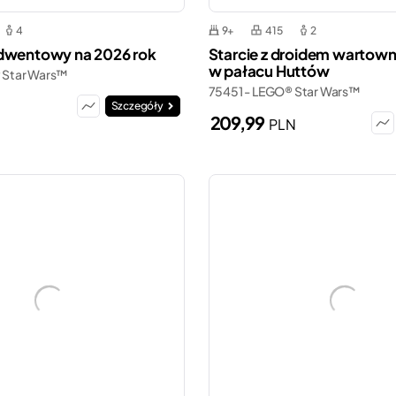
4
9+
415
2
dwentowy na 2026 rok
Starcie z droidem wartow
w pałacu Huttów
 Star Wars™
75451 - LEGO® Star Wars™
Szczegóły
209,99
PLN