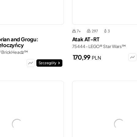
7+
297
3
rian and Grogu:
Atak AT-RT
 złoczyńcy
75444 - LEGO® Star Wars™
® BrickHeadz™
170,99
PLN
Szczegóły