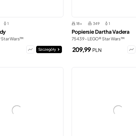
1
18+
349
1
ody
Popiersie Dartha Vadera
 Star Wars™
75439 - LEGO® Star Wars™
209,99
PLN
Szczegóły