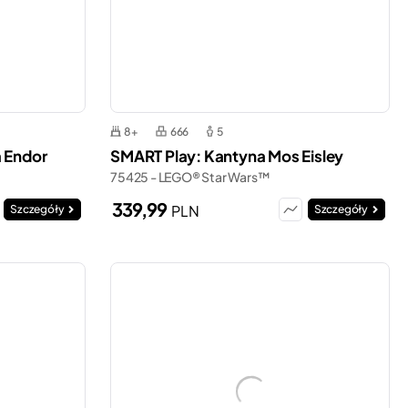
8+
666
5
a Endor
SMART Play: Kantyna Mos Eisley
75425 - LEGO® Star Wars™
339,99
PLN
Szczegóły
Szczegóły