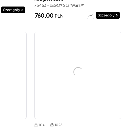
75453 - LEGO® Star Wars™
Szczegóły
760,00
PLN
Szczegóły
10+
1028