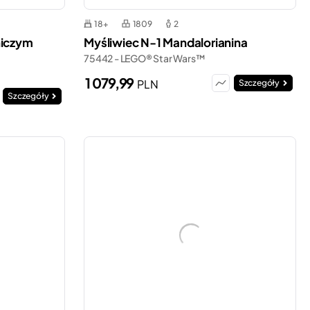
18+
1809
2
niczym
Myśliwiec N-1 Mandalorianina
75442 - LEGO® Star Wars™
1 079,99
PLN
Szczegóły
Szczegóły