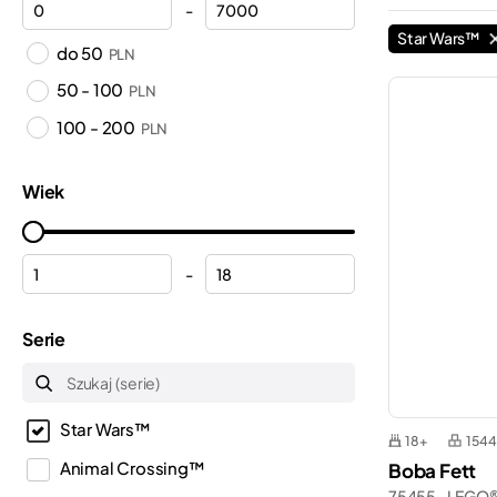
-
Star Wars™
do 50
PLN
50 - 100
PLN
100 - 200
PLN
Wiek
-
Serie
Star Wars™
18+
1544
Animal Crossing™
Boba Fett
75455 - LEGO®