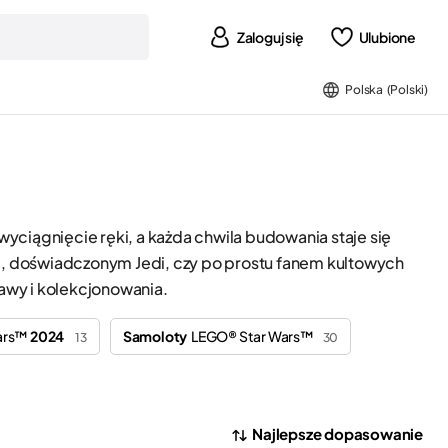
Zaloguj się
Ulubione
Polska (Polski)
wyciągnięcie ręki, a każda chwila budowania staje się
m, doświadczonym Jedi, czy po prostu fanem kultowych
bawy i kolekcjonowania.
ars™
2024
Samoloty
LEGO® Star Wars™
13
30
Najlepsze dopasowanie