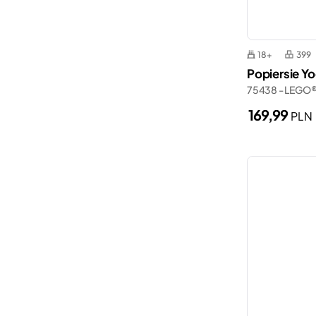
Smart Play
Wednesday
Spider-Man
Wicked
18+
399
Statki
Zelda™
Popiersie Y
Straż pożarna
75438 - LEGO®
169,99
Terenówki
PLN
Walentynki
Władca Pierścieni
Zamki
Łodzie