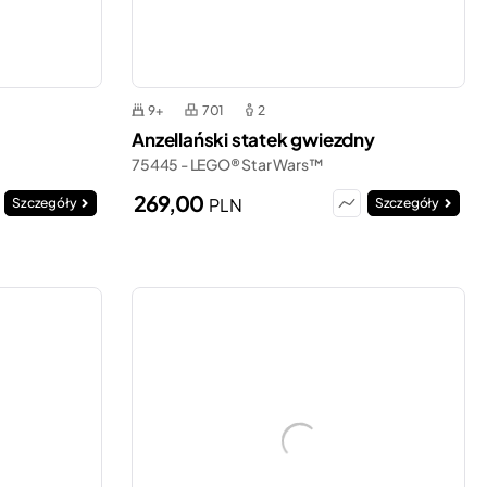
9+
701
2
Anzellański statek gwiezdny
75445 - LEGO® Star Wars™
269,00
PLN
Szczegóły
Szczegóły