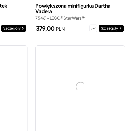
tek
Powiększona minifigurka Dartha
Vadera
75461 - LEGO® Star Wars™
379,00
PLN
Szczegóły
Szczegóły