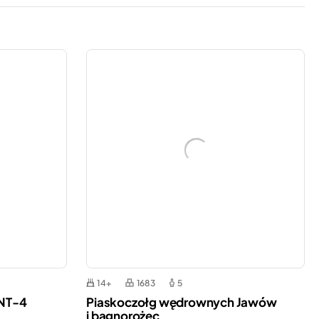
14+
1683
5
INT-4
Piaskoczołg wędrownych Jawów
i bagnorożec