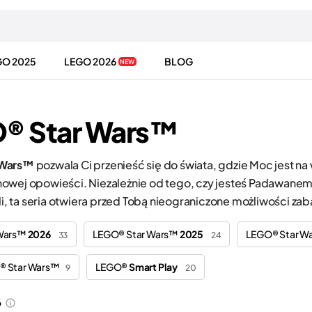
GO 2025
LEGO 2026
BLOG
NEW
® Star Wars™
 Wars™
pozwala Ci przenieść się do świata, gdzie Moc jest na 
owej opowieści. Niezależnie od tego, czy jesteś Padawane
ali, ta seria otwiera przed Tobą nieograniczone możliwości za
 Wars™
2026
LEGO® Star Wars™
2025
LEGO® Star W
33
24
® Star Wars™
LEGO®
Smart Play
9
20
6