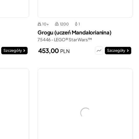
10+
1200
1
Grogu (uczeń Mandalorianina)
75446 - LEGO® Star Wars™
453,00
PLN
Szczegóły
Szczegóły