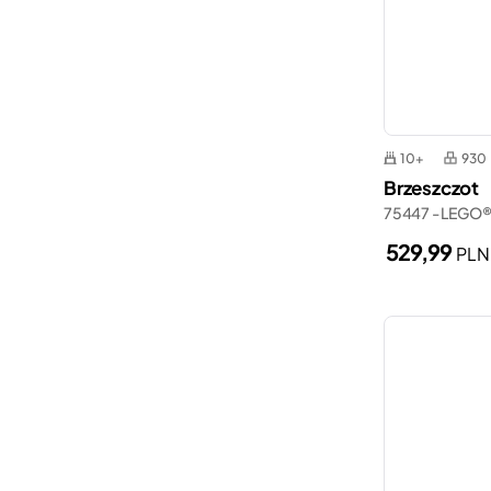
10+
930
Brzeszczot
75447 - LEGO®
529,99
PLN