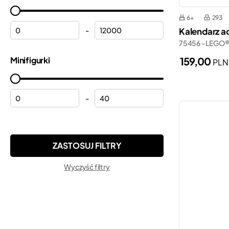
Kwiaty
Koci domek Gabi
6+
293
Lamborghini
Marvel
Kalendarz a
-
Motocykle
75456 - LEGO®
Minecraft®
159,00
Minifigurki
Myszka Miki
PLN
Minifigures
Peppa
Minions
Pociągi
-
Monkie Kid™
Pogotowie ratunkowe
Ninjago®
Policja
ONE PIECE
Porsche
Pokemon™
Wyczyść filtry
Płytki konstrukcyjne
Sonic the Hedgehog™
Remiza strażacka
Speed Champions
Samochody
Super Mario™
Samoloty
Technic