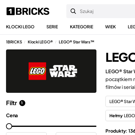
KLOCKI LEGO
SERIE
KATEGORIE
WIEK
LE
1BRICKS
Klocki LEGO®
LEGO® Star Wars™
/
/
LEGO
LEGO® Star
początkiem n
filmów i seri
LEGO® Star
Filtr
1
Cena
Hełmy
LEGO
Produkty: 13