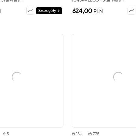
624,00
N
PLN
Szczegóły
5
18+
775