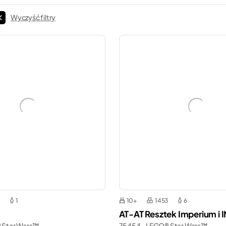
Wyczyść filtry
1
10+
1453
6
AT-AT Resztek Imperium i 
 Star Wars™
75454 - LEGO® Star Wars™