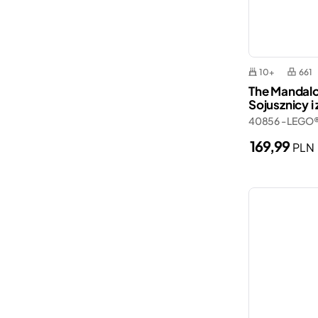
10+
661
The Mandalo
Sojusznicy i
40856 - LEGO
169,99
PLN