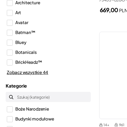
Architecture
669,00
PL
Art
Avatar
Batman™
Bluey
Botanicals
BrickHeadz™
City
Zobacz wszystkie 44
Classic
Kategorie
Creator
Creator 3w1
Boże Narodzenie
Creator Expert
Budynki modułowe
Disney™
14+
961