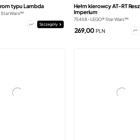
prom typu Lambda
Hełm kierowcy AT-RT Resz
Imperium
 Star Wars™
75458 - LEGO® Star Wars™
N
Szczegóły
269,00
PLN