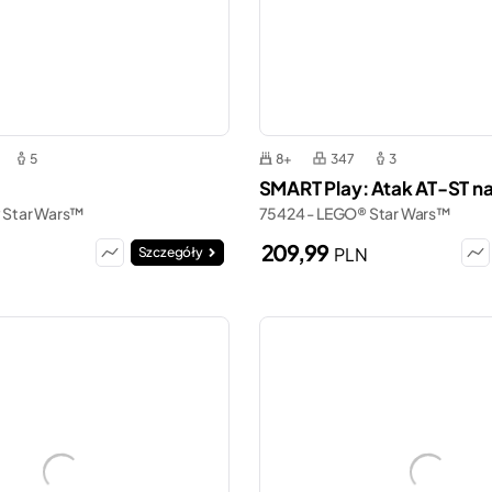
5
8+
347
3
SMART Play: Atak AT-ST n
 Star Wars™
75424 - LEGO® Star Wars™
209,99
PLN
Szczegóły