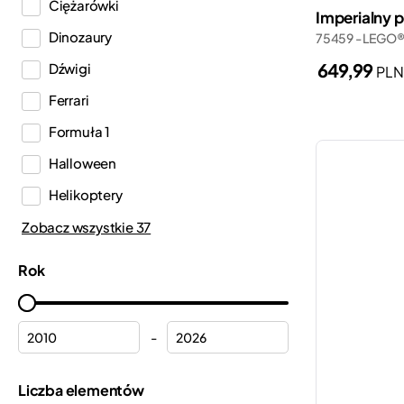
Ciężarówki
Dots
Imperialny 
Dinozaury
75459 - LEGO®
DREAMZzz™
649,99
Dźwigi
PL
Duplo®
Ferrari
Editions
Formuła 1
Education
Halloween
Fortnite®
Helikoptery
Friends
Hełmy
Zobacz wszystkie 37
Harry Potter™
Hulk
Icons
Rok
Kalendarze adwentowe
Ideas
Komisariat policji
Indiana Jones™
-
Kosmos
Inne
Kraina lodu
Liczba elementów
Jurassic World™