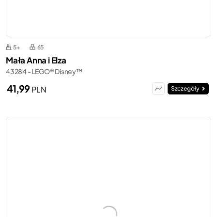
5+
65
Mała Anna i Elza
43284 - LEGO® Disney™
41,99
PLN
Szczegóły