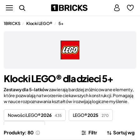
1BRICKS
Klocki LEGO®
5+
/
/
Klocki LEGO® dla dzieci 5+
Zestawy dla 5-latków
zawierają bardziej zróżnicowane elementy,
które pozwalają na tworzenie ciekawszych konstrukcji. Pomagają
w nauce rozpoznawania kształtów i rozwijają logiczne myślenie.
Nowości LEGO®
2026
LEGO®
2025
435
270
LEGO®
2024
73
Produkty: 80
Filtr
Sortuj wg