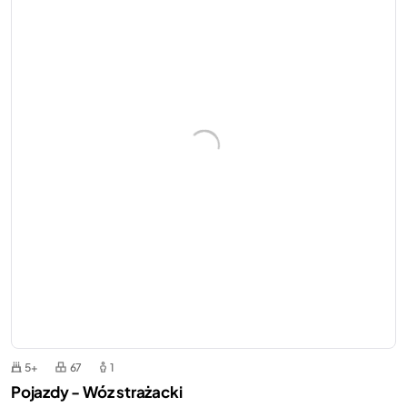
5+
67
1
Pojazdy - Wóz strażacki