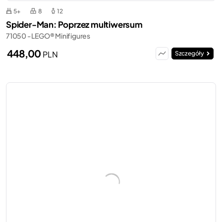
5+
8
12
Spider-Man: Poprzez multiwersum
71050 - LEGO® Minifigures
448,00
PLN
Szczegóły