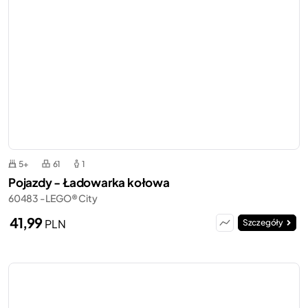
5+
61
1
Pojazdy - Ładowarka kołowa
60483 - LEGO® City
41,99
PLN
Szczegóły