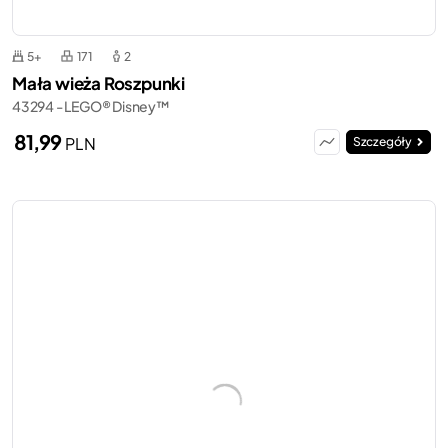
5+
171
2
Mała wieża Roszpunki
43294 - LEGO® Disney™
81,99
PLN
Szczegóły