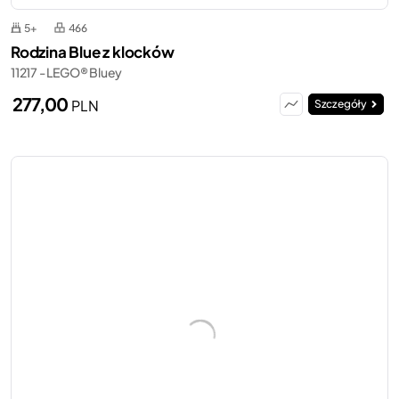
5+
466
Rodzina Blue z klocków
11217 - LEGO® Bluey
277,00
PLN
Szczegóły