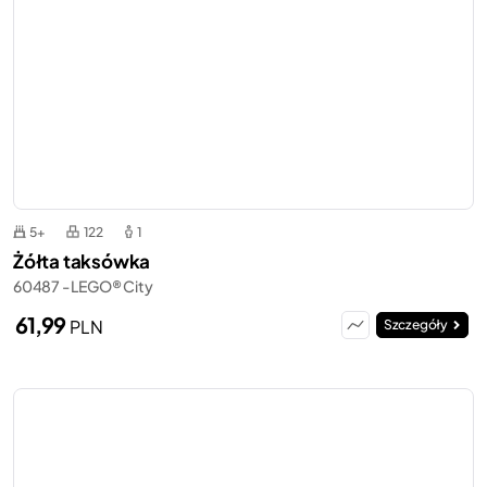
5+
122
1
Żółta taksówka
60487 - LEGO® City
61,99
PLN
Szczegóły