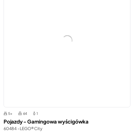
5+
64
1
Pojazdy - Gamingowa wyścigówka
60484 - LEGO® City