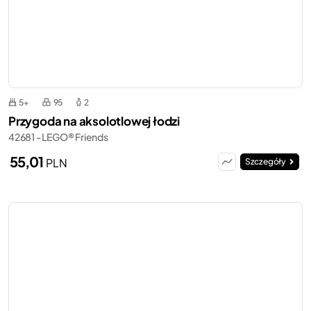
5+
95
2
Przygoda na aksolotlowej łodzi
42681 - LEGO® Friends
55,01
PLN
Szczegóły