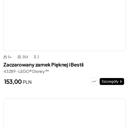
5+
254
2
Zaczarowany zamek Pięknej i Bestii
43289 - LEGO® Disney™
153,00
PLN
Szczegóły