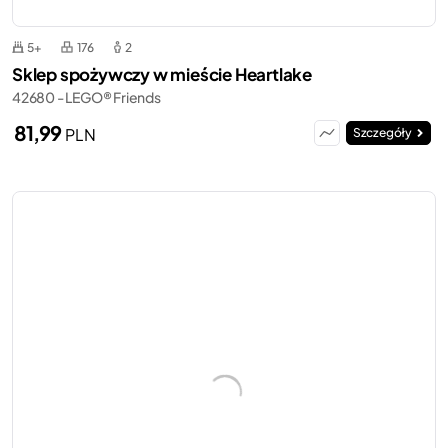
5+
176
2
Sklep spożywczy w mieście Heartlake
42680 - LEGO® Friends
81,99
PLN
Szczegóły