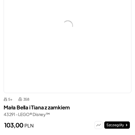
5+
358
Mała Bella i Tiana z zamkiem
43291 - LEGO® Disney™
103,00
PLN
Szczegóły