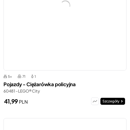
5+
71
1
Pojazdy - Ciężarówka policyjna
60481 - LEGO® City
41,99
PLN
Szczegóły