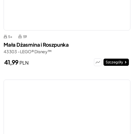
5+
59
Mała Dżasmina i Roszpunka
43303 - LEGO® Disney™
41,99
PLN
Szczegóły