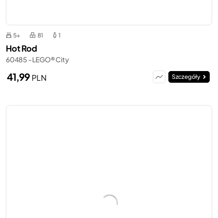
5+
81
1
Hot Rod
60485 - LEGO® City
41,99
PLN
Szczegóły