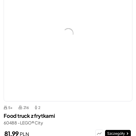
5+
216
2
Food truck z frytkami
60488 - LEGO® City
81,99
PLN
Szczegóły