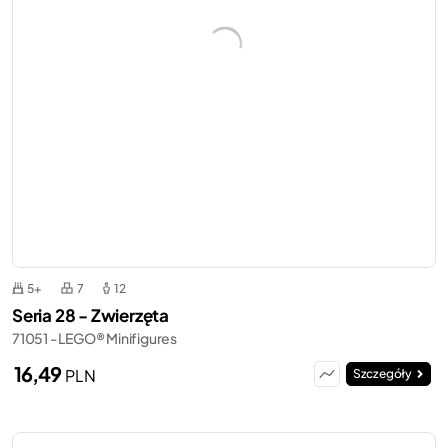
5+
7
12
Seria 28 - Zwierzęta
71051 - LEGO® Minifigures
16,49
PLN
Szczegóły