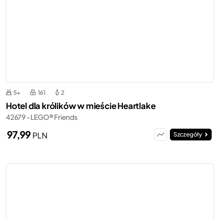
5+
161
2
Hotel dla królików w mieście Heartlake
42679 - LEGO® Friends
97,99
PLN
Szczegóły