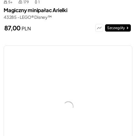
5+
179
1
Magiczny minipałac Arielki
43285 - LEGO® Disney™
87,00
PLN
Szczegóły