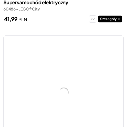
Supersamochód elektryczny
60486 - LEGO® City
41,99
PLN
Szczegóły