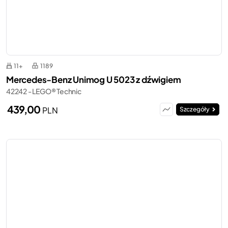
11+
1189
Mercedes-Benz Unimog U 5023 z dźwigiem
42242 - LEGO® Technic
439,00
PLN
Szczegóły