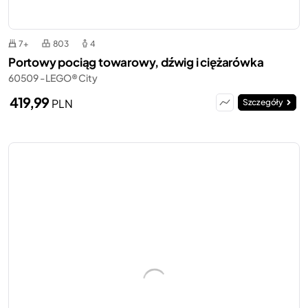
7+
803
4
Portowy pociąg towarowy, dźwig i ciężarówka
60509 - LEGO® City
419,99
PLN
Szczegóły