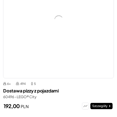
6+
494
5
Dostawa pizzy z pojazdami
60496 - LEGO® City
192,00
PLN
Szczegóły