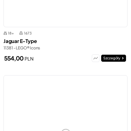
18+
1673
Jaguar E-Type
11381 - LEGO® Icons
554,00
PLN
Szczegóły