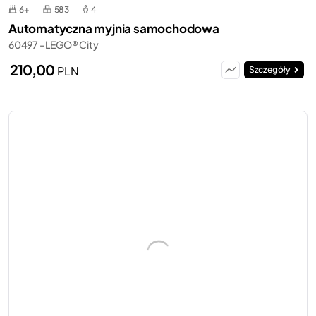
6+
583
4
Automatyczna myjnia samochodowa
60497 - LEGO® City
210,00
PLN
Szczegóły