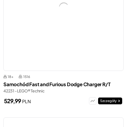
18+
1516
Samochód Fast and Furious Dodge Charger R/T
42231 - LEGO® Technic
529,99
PLN
Szczegóły