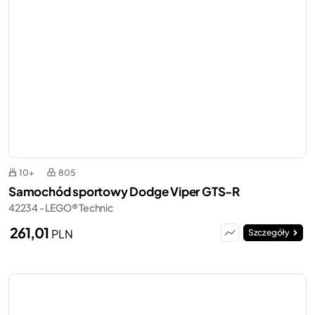
10+
805
Samochód sportowy Dodge Viper GTS-R
42234 - LEGO® Technic
261,01
PLN
Szczegóły