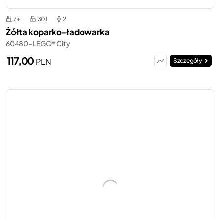
7+
301
2
Żółta koparko-ładowarka
60480 - LEGO® City
117,00
PLN
Szczegóły