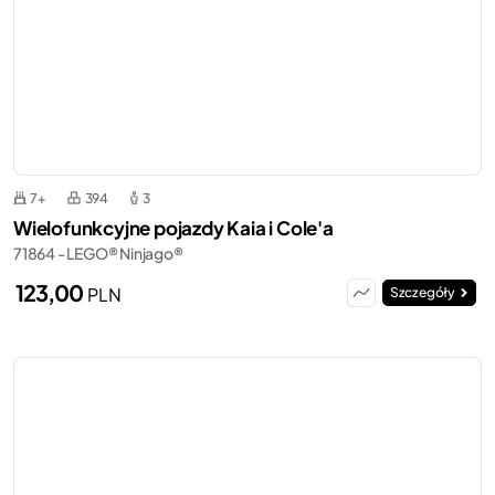
7+
394
3
Wielofunkcyjne pojazdy Kaia i Cole'a
71864 - LEGO® Ninjago®
123,00
PLN
Szczegóły