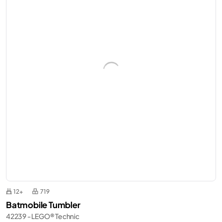
12+
719
Batmobile Tumbler
42239 - LEGO® Technic