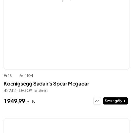
18+
4104
Koenigsegg Sadair's Spear Megacar
42232 - LEGO® Technic
1 949,99
PLN
Szczegóły