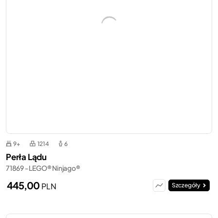
9+
1214
6
Perła Lądu
71869 - LEGO® Ninjago®
445,00
PLN
Szczegóły