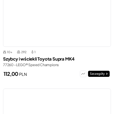
10+
292
1
Szybcy i wściekli Toyota Supra MK4
77260 - LEGO® Speed Champions
112,00
PLN
Szczegóły