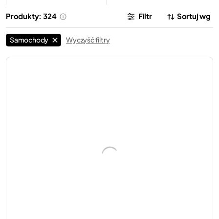
Samochody
LEGO® City
57
Produkty: 324
Filtr
Sortuj wg
Samochody
LEGO® Icons
17
Samochody
Wyczyść filtry
Samochody
LEGO® Duplo®
11
Samochody
LEGO® Batman™
7
LEGO®
Terenówki
LEGO®
Ciężarówki
19
25
LEGO®
Motocykle
LEGO®
Formuła 1
28
37
LEGO®
Ferrari
LEGO®
Dźwigi
14
8
LEGO®
Lamborghini
LEGO®
Porsche
8
5