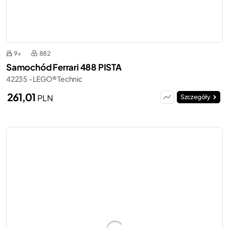
9+
882
Samochód Ferrari 488 PISTA
42235 - LEGO® Technic
261,01
PLN
Szczegóły