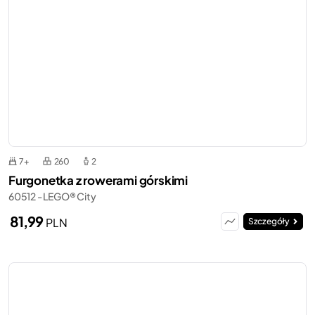
7+
260
2
Furgonetka z rowerami górskimi
60512 - LEGO® City
81,99
PLN
Szczegóły