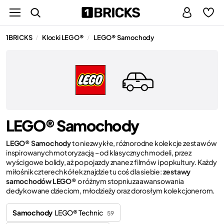
1BRICKS
Klocki LEGO®
LEGO® Samochody
/
/
LEGO® Samochody
LEGO® Samochody
to niezwykłe, różnorodne kolekcje zestawów
inspirowanych motoryzacją – od klasycznych modeli, przez
wyścigowe bolidy, aż po pojazdy znane z filmów i popkultury. Każdy
miłośnik czterech kółek znajdzie tu coś dla siebie:
zestawy
samochodów LEGO®
o różnym stopniu zaawansowania
dedykowane dzieciom, młodzieży oraz dorosłym kolekcjonerom.
Samochody
LEGO® Technic
59