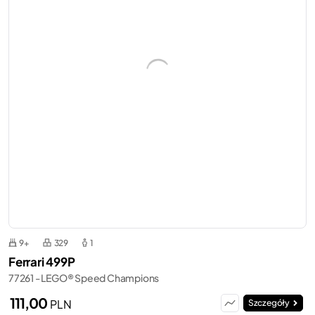
9+
329
1
Ferrari 499P
77261 - LEGO® Speed Champions
111,00
PLN
Szczegóły