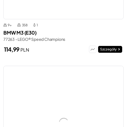
9+
358
1
BMW M3 (E30)
77263 - LEGO® Speed Champions
114,99
PLN
Szczegóły