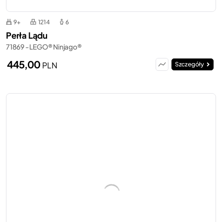
9+
1214
6
Perła Lądu
71869 - LEGO® Ninjago®
445,00
PLN
Szczegóły