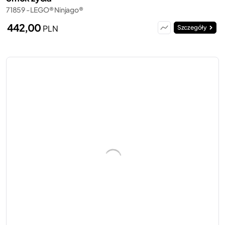
71859 - LEGO® Ninjago®
442,00
PLN
Szczegóły