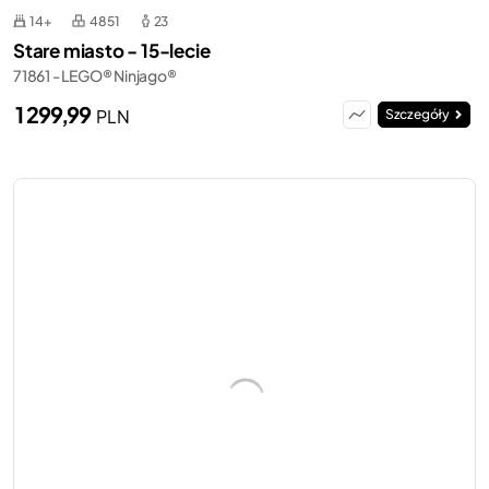
14+
4851
23
Stare miasto - 15-lecie
71861 - LEGO® Ninjago®
1 299,99
PLN
Szczegóły