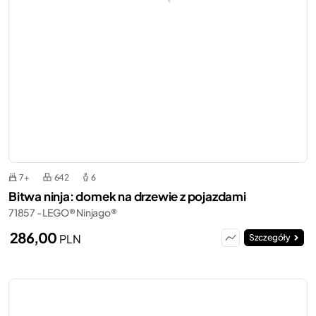
7+
642
6
Bitwa ninja: domek na drzewie z pojazdami
71857 - LEGO® Ninjago®
286,00
PLN
Szczegóły