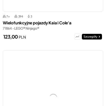
7+
394
3
Wielofunkcyjne pojazdy Kaia i Cole'a
71864 - LEGO® Ninjago®
123,00
PLN
Szczegóły