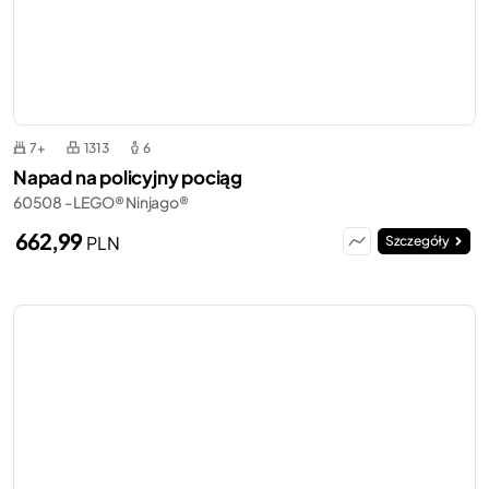
7+
1313
6
Napad na policyjny pociąg
60508 - LEGO® Ninjago®
662,99
PLN
Szczegóły