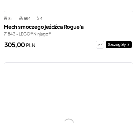
8+
584
4
Mech smoczego jeźdźca Rogue'a
71843 - LEGO® Ninjago®
305,00
PLN
Szczegóły