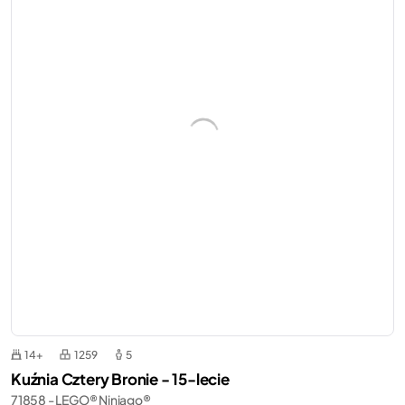
14+
1259
5
Kuźnia Cztery Bronie - 15-lecie
71858 - LEGO® Ninjago®