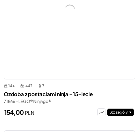
14+
447
7
Ozdoba z postaciami ninja - 15-lecie
71866 - LEGO® Ninjago®
154,00
PLN
Szczegóły