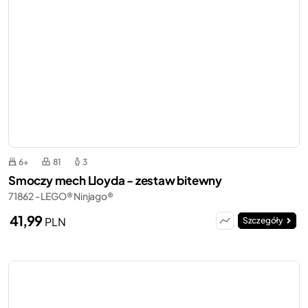
6+
81
3
Smoczy mech Lloyda - zestaw bitewny
71862 - LEGO® Ninjago®
41,99
PLN
Szczegóły