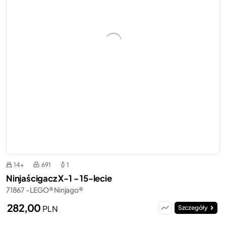
14+
691
1
Ninjaścigacz X-1 - 15-lecie
71867 - LEGO® Ninjago®
282,00
PLN
Szczegóły