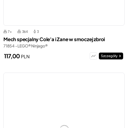
7+
364
3
Mech specjalny Cole'a i Zane w smoczej zbroi
71854 - LEGO® Ninjago®
117,00
PLN
Szczegóły