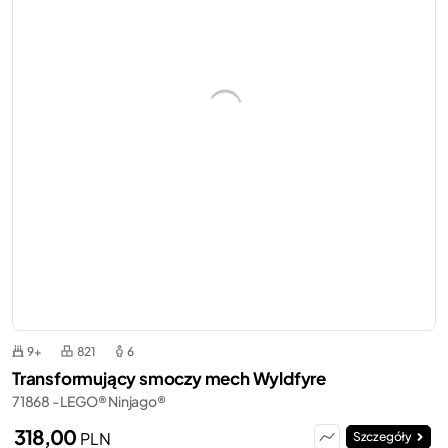
9+
821
6
Transformujący smoczy mech Wyldfyre
71868 - LEGO® Ninjago®
318,00
PLN
Szczegóły