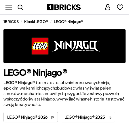
1BRICKS
Klocki LEGO®
LEGO® Ninjago®
/
/
LEGO® Ninjago®
LEGO® Ninjago®
to seria dla osób zainteresowanych ninja,
epickimi walkami i chcących zbudować własny świat pełen
smoków, mecha i niesamowitych przygód. Te zestawy pozwolą
wskoczyć do świata Ninjago, wymyślać własne historie i testować
swoją kreatywność.
LEGO® Ninjago®
2026
LEGO® Ninjago®
2025
19
13