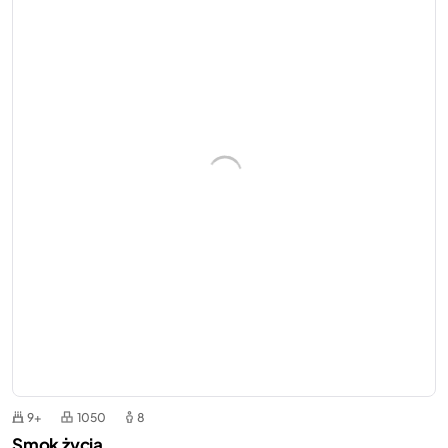
9+
1050
8
Smok życia