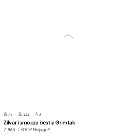
7+
232
3
Zilvar i smocza bestia Grimtak
71863 - LEGO® Ninjago®