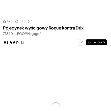
4+
111
3
Pojedynek wyścigowy Rogue kontra Drix
71840 - LEGO® Ninjago®
81,99
PLN
Szczegóły