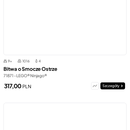
9+
1016
4
Bitwa o Smocze Ostrze
71871 - LEGO® Ninjago®
317,00
PLN
Szczegóły