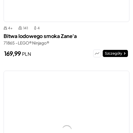
4+
141
4
Bitwa lodowego smoka Zane'a
71865 - LEGO® Ninjago®
169,99
PLN
Szczegóły