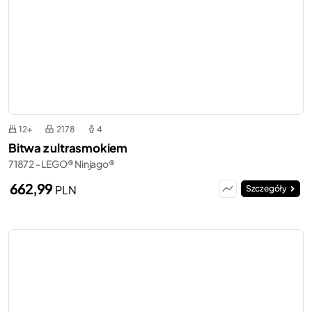
12+
2178
4
Bitwa z ultrasmokiem
71872 - LEGO® Ninjago®
662,99
PLN
Szczegóły