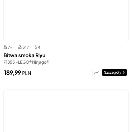
7+
347
4
Bitwa smoka Riyu
71855 - LEGO® Ninjago®
189,99
PLN
Szczegóły