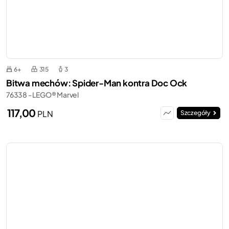
6+
315
3
Bitwa mechów: Spider-Man kontra Doc Ock
76338 - LEGO® Marvel
117,00
PLN
Szczegóły