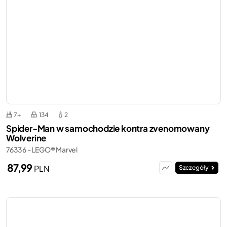
7+
134
2
Spider-Man w samochodzie kontra zvenomowany
Wolverine
76336 - LEGO® Marvel
87,99
PLN
Szczegóły