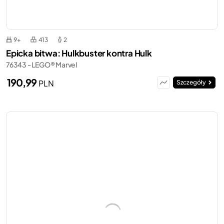
9+
413
2
Epicka bitwa: Hulkbuster kontra Hulk
76343 - LEGO® Marvel
190,99
PLN
Szczegóły