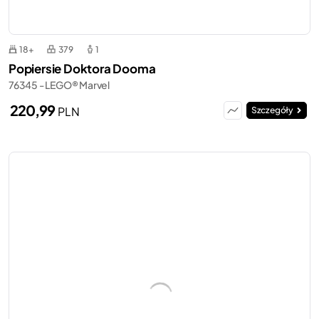
18+
379
1
Popiersie Doktora Dooma
76345 - LEGO® Marvel
220,99
PLN
Szczegóły