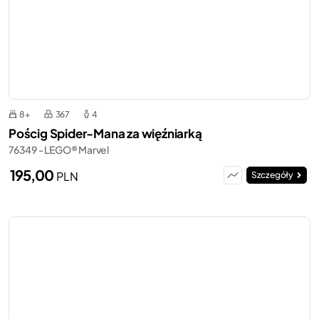
8+
367
4
Pościg Spider-Mana za więźniarką
76349 - LEGO® Marvel
195,00
PLN
Szczegóły