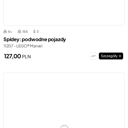
4+
154
3
Spidey: podwodne pojazdy
11207 - LEGO® Marvel
127,00
PLN
Szczegóły