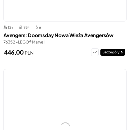
12+
954
6
Avengers: Doomsday Nowa Wieża Avengersów
76352 - LEGO® Marvel
446,00
PLN
Szczegóły