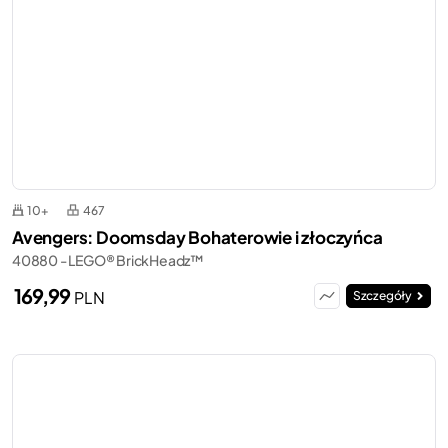
10+
467
Avengers: Doomsday Bohaterowie i złoczyńca
40880 - LEGO® BrickHeadz™
169,99
PLN
Szczegóły