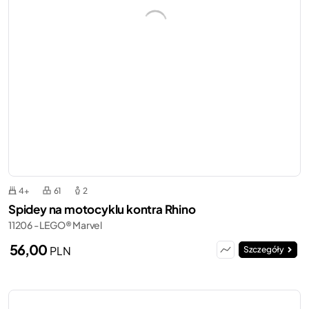
4+
61
2
Spidey na motocyklu kontra Rhino
11206 - LEGO® Marvel
56,00
PLN
Szczegóły