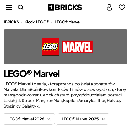
1BRICKS
Klocki LEGO®
LEGO® Marvel
/
/
LEGO® Marvel
LEGO® Marvel
to seria, która przenosi do świata bohaterów
Marvela. Dla miłośników komiksów, filmów oraz wszystkich, którzy
marzą o odtworzeniu epickich starć i przygód z udziałem postaci
takich jak Spider-Man, Iron Man, Kapitan Ameryka, Thor, Hulk czy
Strażnicy Galaktyki.
LEGO® Marvel
2026
LEGO® Marvel
2025
25
14
LEGO® Marvel
2024
LEGO®
Spider-Man
5
27