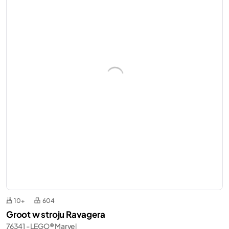
10+
604
Groot w stroju Ravagera
76341 - LEGO® Marvel