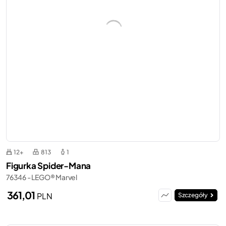
12+
813
1
Figurka Spider-Mana
76346 - LEGO® Marvel
361,01
PLN
Szczegóły