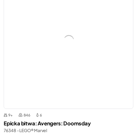
9+
846
6
Epicka bitwa: Avengers: Doomsday
76348 - LEGO® Marvel