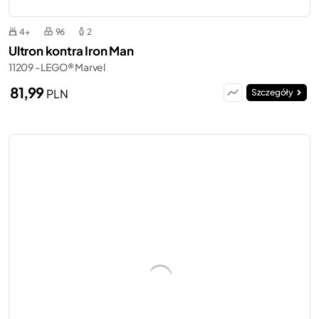
4+
96
2
Ultron kontra Iron Man
11209 - LEGO® Marvel
81,99
PLN
Szczegóły