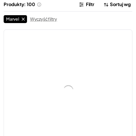
Produkty: 100
Filtr
Sortuj wg
LEGO®
Hulk
9
Marvel
Wyczyść filtry