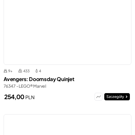
9+
433
4
Avengers: Doomsday Quinjet
76347 - LEGO® Marvel
254,00
PLN
Szczegóły