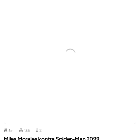
6+
135
2
Miles Morales kontra Spider-Man 2099