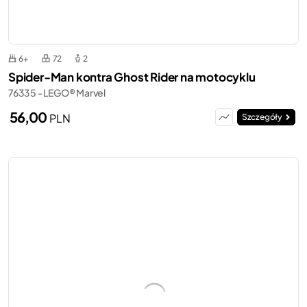
6+
72
2
Spider-Man kontra Ghost Rider na motocyklu
76335 - LEGO® Marvel
56,00
PLN
Szczegóły