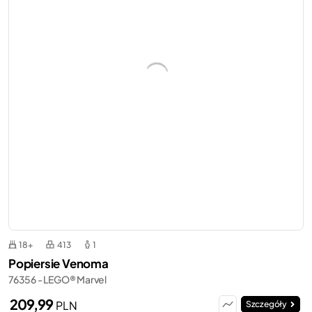
18+
413
1
Popiersie Venoma
76356 - LEGO® Marvel
209,99
PLN
Szczegóły