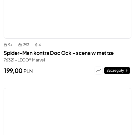
9+
393
4
Spider-Man kontra Doc Ock - scena w metrze
76321 - LEGO® Marvel
199,00
PLN
Szczegóły