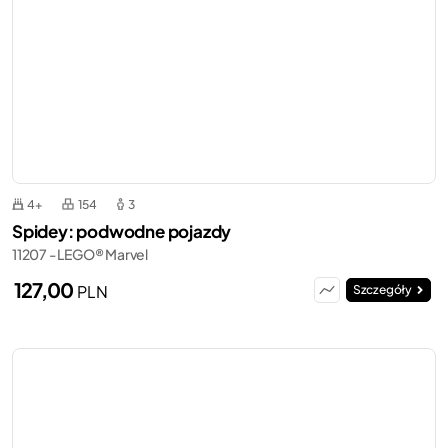
4+
154
3
Spidey: podwodne pojazdy
11207 - LEGO® Marvel
127,00
PLN
Szczegóły