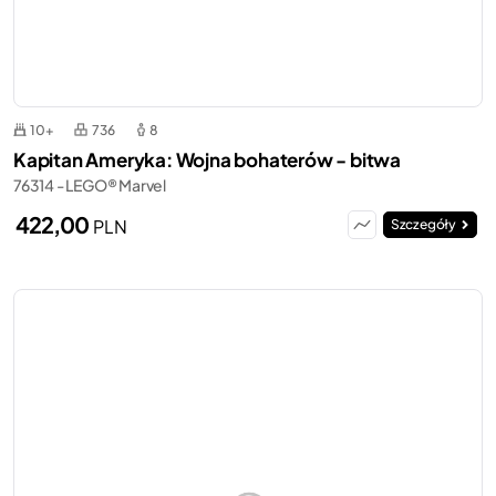
10+
736
8
Kapitan Ameryka: Wojna bohaterów - bitwa
76314 - LEGO® Marvel
422,00
PLN
Szczegóły