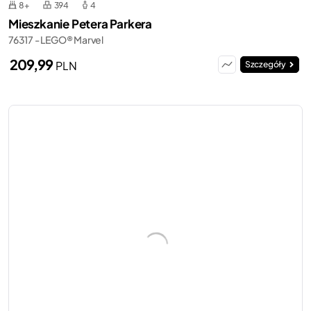
8+
394
4
Mieszkanie Petera Parkera
76317 - LEGO® Marvel
209,99
PLN
Szczegóły