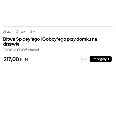
4+
143
2
Bitwa Spidey'ego i Gobby'ego przy domku na
drzewie
11200 - LEGO® Marvel
217,00
PLN
Szczegóły