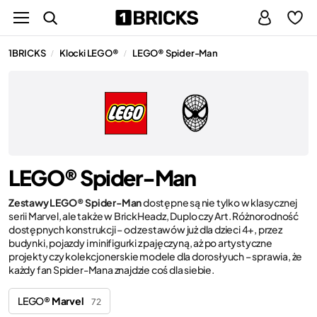
1BRICKS
Klocki LEGO®
LEGO® Spider-Man
/
/
LEGO® Spider-Man
Zestawy LEGO® Spider-Man
dostępne są nie tylko w klasycznej
serii Marvel, ale także w BrickHeadz, Duplo czy Art. Różnorodność
dostępnych konstrukcji – od zestawów już dla dzieci 4+, przez
budynki, pojazdy i minifigurki z pajęczyną, aż po artystyczne
projekty czy kolekcjonerskie modele dla dorosłyuch – sprawia, że
każdy fan Spider-Mana znajdzie coś dla siebie.
LEGO®
Marvel
72