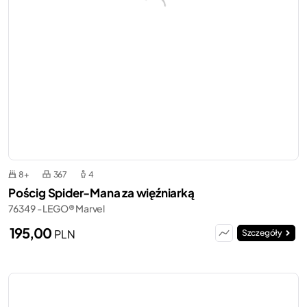
8+
367
4
Pościg Spider-Mana za więźniarką
76349 - LEGO® Marvel
195,00
PLN
Szczegóły