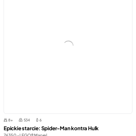
8+
534
6
Epickie starcie: Spider-Man kontra Hulk
76350 - LEGO® Marvel