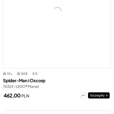
10+
808
8
Spider-Man i Oscorp
76324 - LEGO® Marvel
462,00
PLN
Szczegóły