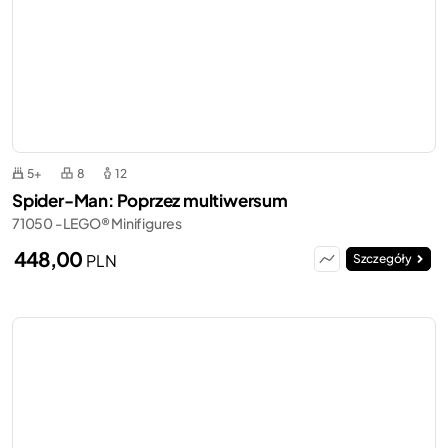
5+
8
12
Spider-Man: Poprzez multiwersum
71050 - LEGO® Minifigures
448,00
PLN
Szczegóły