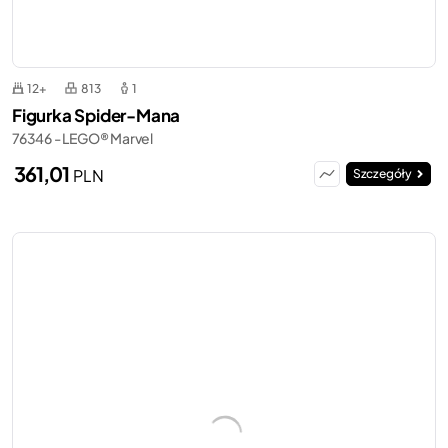
12+
813
1
Figurka Spider-Mana
76346 - LEGO® Marvel
361,01
PLN
Szczegóły