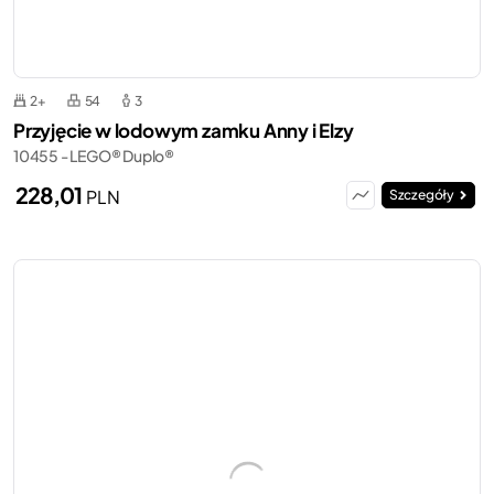
2+
54
3
Przyjęcie w lodowym zamku Anny i Elzy
10455 - LEGO® Duplo®
228,01
PLN
Szczegóły