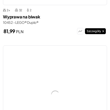
2+
32
2
Wyprawa na biwak
10452 - LEGO® Duplo®
81,99
PLN
Szczegóły