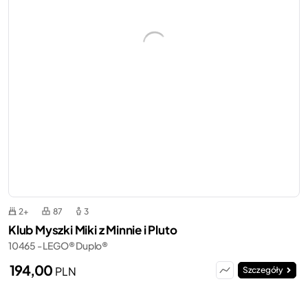
2+
87
3
Klub Myszki Miki z Minnie i Pluto
10465 - LEGO® Duplo®
194,00
PLN
Szczegóły