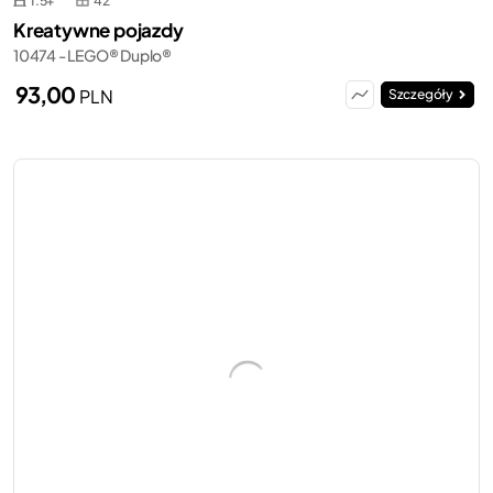
1.5+
42
Kreatywne pojazdy
10474 - LEGO® Duplo®
93,00
PLN
Szczegóły