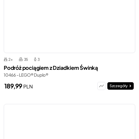
2+
35
3
Podróż pociągiem z Dziadkiem Świnką
10466 - LEGO® Duplo®
189,99
PLN
Szczegóły