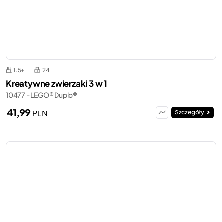
1.5+
24
Kreatywne zwierzaki 3 w 1
10477 - LEGO® Duplo®
41,99
PLN
Szczegóły