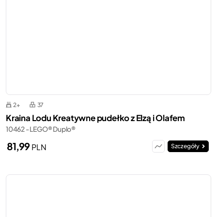
2+
37
Kraina Lodu Kreatywne pudełko z Elzą i Olafem
10462 - LEGO® Duplo®
81,99
PLN
Szczegóły