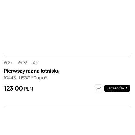
2+
23
2
Pierwszy raz na lotnisku
10443 - LEGO® Duplo®
123,00
PLN
Szczegóły