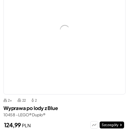
2+
22
2
Wyprawa po lody z Blue
10458 - LEGO® Duplo®
124,99
PLN
Szczegóły