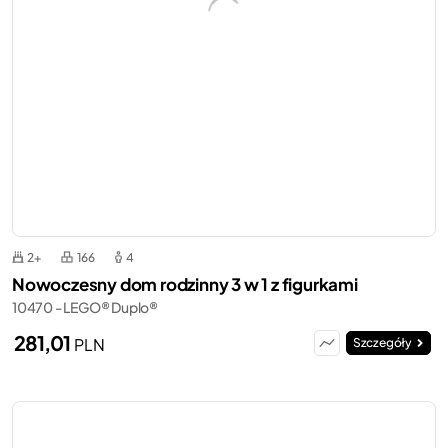
2+
166
4
Nowoczesny dom rodzinny 3 w 1 z figurkami
10470 - LEGO® Duplo®
281,01
PLN
Szczegóły