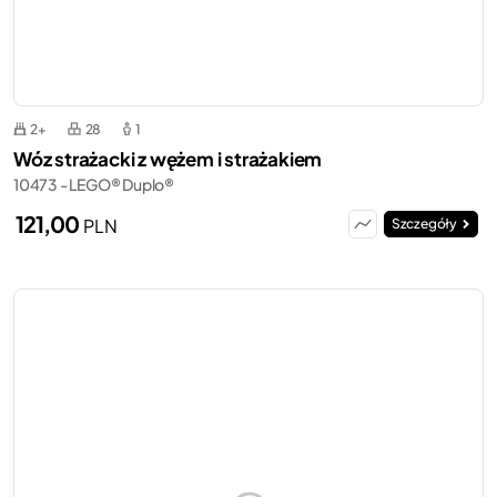
2+
28
1
Wóz strażacki z wężem i strażakiem
10473 - LEGO® Duplo®
121,00
PLN
Szczegóły