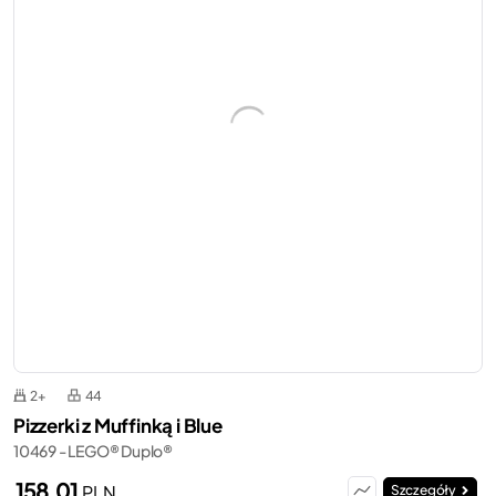
2+
44
Pizzerki z Muffinką i Blue
10469 - LEGO® Duplo®
158,01
PLN
Szczegóły