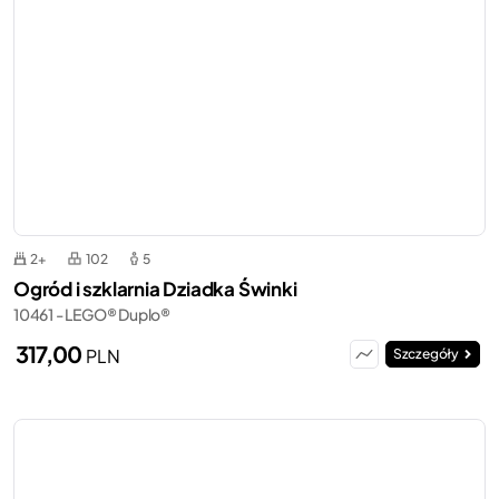
2+
102
5
Ogród i szklarnia Dziadka Świnki
10461 - LEGO® Duplo®
317,00
PLN
Szczegóły