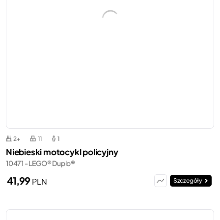
2+
11
1
Niebieski motocykl policyjny
10471 - LEGO® Duplo®
41,99
PLN
Szczegóły