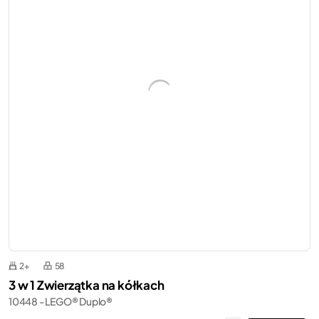
2+
58
3 w 1 Zwierzątka na kółkach
10448 - LEGO® Duplo®