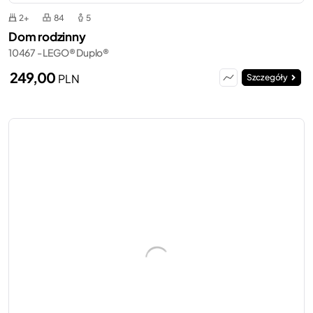
2+
84
5
Dom rodzinny
10467 - LEGO® Duplo®
249,00
PLN
Szczegóły