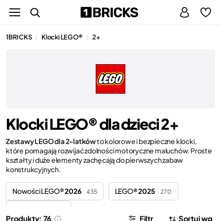
1BRICKS
Klocki LEGO®
2+
/
/
Klocki LEGO® dla dzieci 2+
Zestawy LEGO dla 2-latków
to kolorowe i bezpieczne klocki,
które pomagają rozwijać zdolności motoryczne maluchów. Proste
kształty i duże elementy zachęcają do pierwszych zabaw
konstrukcyjnych.
Nowości LEGO®
2026
LEGO®
2025
435
270
LEGO®
2024
73
Produkty: 76
Filtr
Sortuj wg