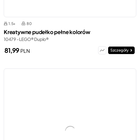
1.5+
80
Kreatywne pudełko pełne kolorów
10479 - LEGO® Duplo®
81,99
PLN
Szczegóły