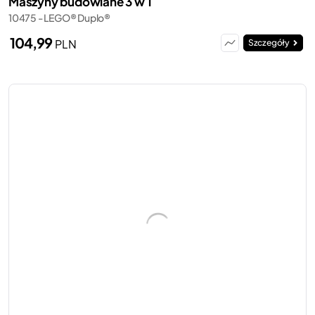
Maszyny budowlane 3 w 1
10475 - LEGO® Duplo®
104,99
PLN
Szczegóły