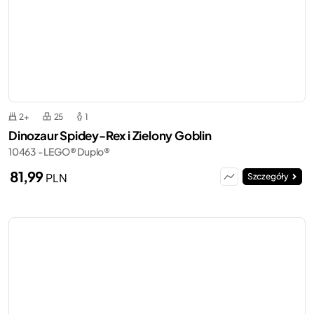
2+
25
1
Dinozaur Spidey-Rex i Zielony Goblin
10463 - LEGO® Duplo®
81,99
PLN
Szczegóły