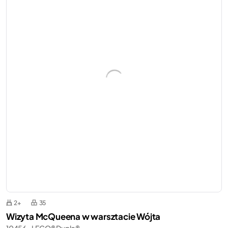
2+
35
Wizyta McQueena w warsztacie Wójta
10456 - LEGO® Duplo®