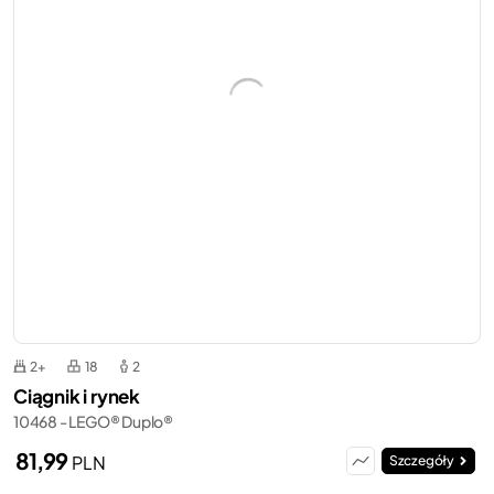
2+
18
2
Ciągnik i rynek
10468 - LEGO® Duplo®
81,99
PLN
Szczegóły