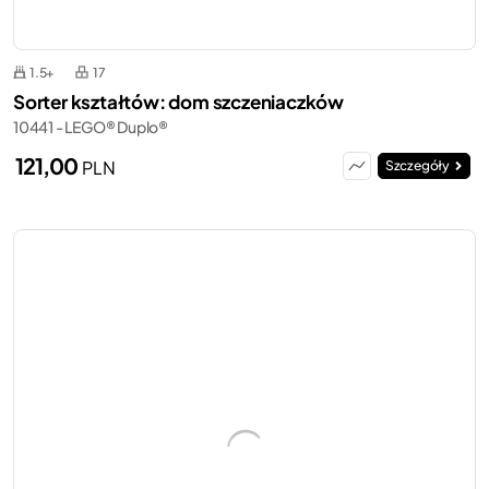
1.5+
17
Sorter kształtów: dom szczeniaczków
10441 - LEGO® Duplo®
121,00
PLN
Szczegóły