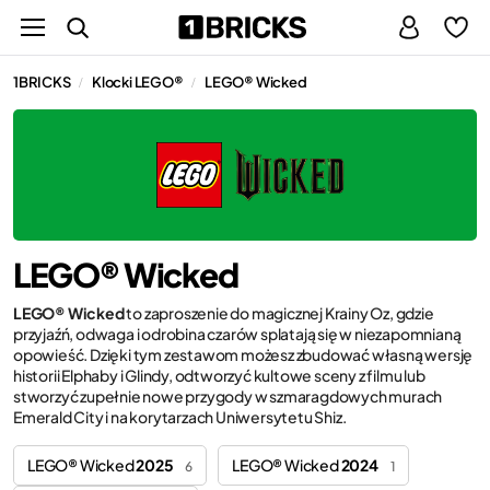
1BRICKS
Klocki LEGO®
LEGO® Wicked
/
/
LEGO® Wicked
LEGO® Wicked
to zaproszenie do magicznej Krainy Oz, gdzie
przyjaźń, odwaga i odrobina czarów splatają się w niezapomnianą
opowieść. Dzięki tym zestawom możesz zbudować własną wersję
historii Elphaby i Glindy, odtworzyć kultowe sceny z filmu lub
stworzyć zupełnie nowe przygody w szmaragdowych murach
Emerald City i na korytarzach Uniwersytetu Shiz.
LEGO® Wicked
2025
LEGO® Wicked
2024
6
1