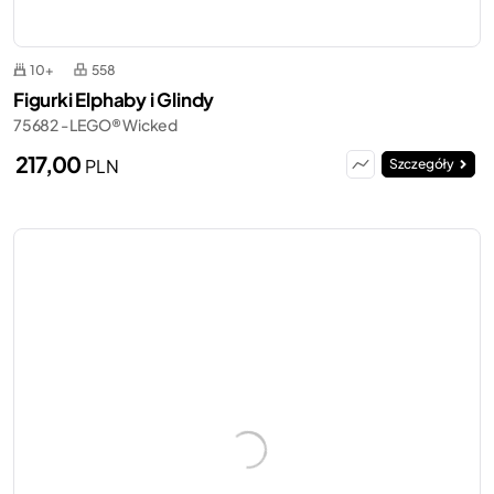
10+
558
Figurki Elphaby i Glindy
75682 - LEGO® Wicked
217,00
PLN
Szczegóły