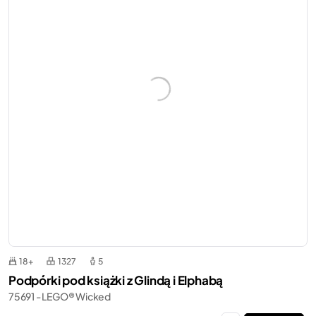
18+
1327
5
Podpórki pod książki z Glindą i Elphabą
75691 - LEGO® Wicked