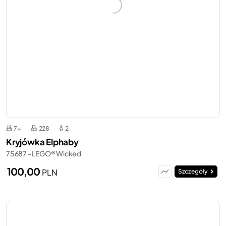
7+
228
2
Kryjówka Elphaby
75687 - LEGO® Wicked
100,00
PLN
Szczegóły