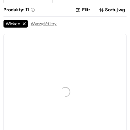
LEGO®
Halloween
22
Produkty: 11
Filtr
Sortuj wg
Wicked
Wyczyść filtry