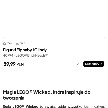
10+
325
Figurki Elphaby i Glindy
40794 - LEGO® BrickHeadz™
89,99
PLN
Szczegóły
Magia LEGO® Wicked, która inspiruje do
tworzenia
Seria LEGO® Wicked
to świata, gdzie wszystko jest możliwe.