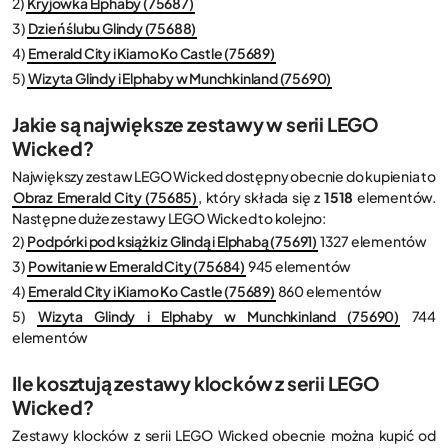
2)
Kryjówka Elphaby (75687)
3)
Dzień ślubu Glindy (75688)
4)
Emerald City i Kiamo Ko Castle (75689)
5)
Wizyta Glindy i Elphaby w Munchkinland (75690)
Jakie są największe zestawy w serii LEGO
Wicked?
Największy zestaw LEGO Wicked dostępny obecnie do kupienia to
Obraz Emerald City (75685)
, który składa się z
1518
elementów.
Następne duże zestawy LEGO Wicked to kolejno:
2)
Podpórki pod książki z Glindą i Elphabą (75691)
1327 elementów
3)
Powitanie w Emerald City (75684)
945 elementów
4)
Emerald City i Kiamo Ko Castle (75689)
860 elementów
5)
Wizyta Glindy i Elphaby w Munchkinland (75690)
744
elementów
Ile kosztują zestawy klocków z serii LEGO
Wicked?
Zestawy klocków z serii LEGO Wicked obecnie można kupić od