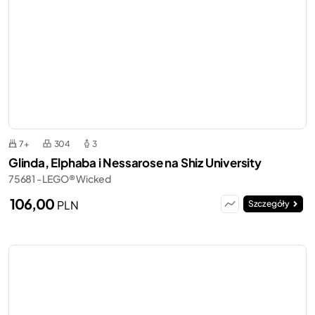
7+
304
3
Glinda, Elphaba i Nessarose na Shiz University
75681 - LEGO® Wicked
106,00
PLN
Szczegóły