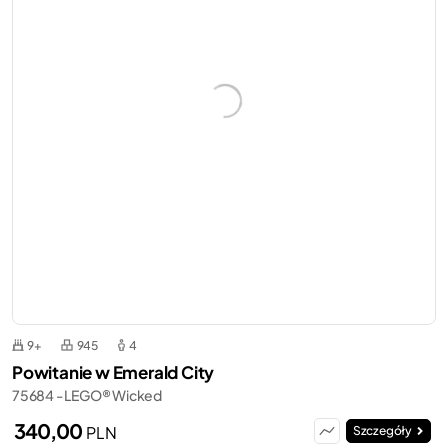
9+
945
4
Powitanie w Emerald City
75684 - LEGO® Wicked
340,00
PLN
Szczegóły