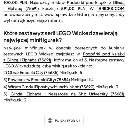
100,00 PLN
. Najdroższy zestaw
Podpórki pod książki z Glindą
i Elphabą (75691)
kosztuje
591,00 PLN
. W
1BRICKS.COM
porównasz ceny zestawów i sprawdzisz historię zmiany ceny, żeby
wybrać najkorzystniejszą ofertę.
Które zestawy z serii LEGO Wicked zawierają
najwięcej minifigurek?
Najwięcej minifigurek w obecnie dostępnych do kupienia
zestawach LEGO Wicked znajdziesz w
Podpórki pod książki
z Glindą i Elphabą (75691)
, który ma ich aż
5
. Następne zestawy
LEGO Wicked z dużą liczbą minifigurek to kolejno:
2)
Obraz Emerald City (75685)
Minifigurki: 5
3)
Powitanie w Emerald City (75684)
Minifigurki: 4
4)
Wizyta Glindy i Elphaby w Munchkinland (75690)
Minifigurki: 3
5)
Glinda, Elphaba i Nessarose na Shiz University (75681)
Minifigurki: 3
Polska (Polski)