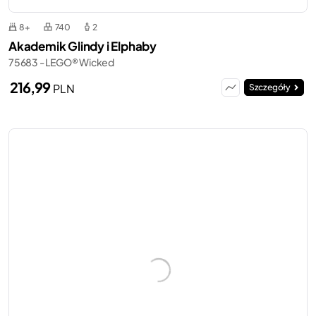
8+
740
2
Akademik Glindy i Elphaby
75683 - LEGO® Wicked
216,99
PLN
Szczegóły