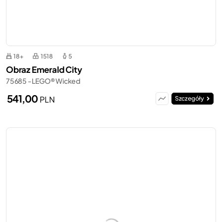
18+
1518
5
Obraz Emerald City
75685 - LEGO® Wicked
541,00
PLN
Szczegóły