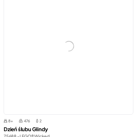
8+
476
2
Dzień ślubu Glindy
75688 - LEGO® Wicked