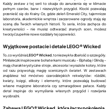
Każdy zestaw z tej serii to okazja do zanurzenia się w klimacie
pełnym czarów, barw i niezwykłych przygód. Klocki pozwalają
przenieść się do Krainy Oz, gdzie zieleń Emerald City, tajemnicze
laboratoria, akademickie wnętrza i zaczarowane ogrody stają się
sceną dla Twoich własnych historii. To seria, która zachęca do
kreatywności – nie musisz odtwarzać znanych scen, możesz
tworzyć zupełnie nowe rozdziały tej opowieści.
Wyjątkowe postacie i detale LEGO® Wicked
To, co wyróżnia
LEGO® Wicked
, to niezwykła dbałość o szczegóły.
Minilaleczki inspirowane bohaterkami musicalu – Elphabą i Glindą –
mają charakterystyczne stroje, akcesoria i wyraziste kolory, które
od razu przywołują magię scenicznych świateł. W zestawach
znajdziesz też mnóstwo czarodziejskich rekwizytów: różdżki,
kwiaty, księgi, eliksiry i elementy, które pozwalają budować
własne magiczne laboratoria czy szmaragdowe pałace. Każdy
detal inspiruje do wymyślania własnych przygód i rozwijania
wyobraźni.
Zabawa LEGO® Wicked, która łączy pokolenia