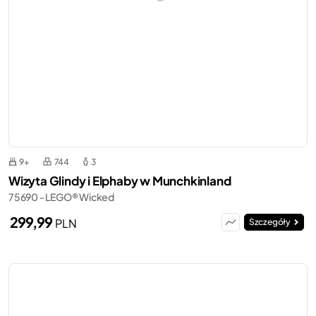
9+
744
3
Wizyta Glindy i Elphaby w Munchkinland
75690 - LEGO® Wicked
299,99
PLN
Szczegóły