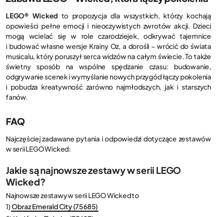
LEGO® Wicked
to propozycja dla wszystkich, którzy kochają
opowieści pełne emocji i nieoczywistych zwrotów akcji. Dzieci
mogą wcielać się w role czarodziejek, odkrywać tajemnice
i budować własne wersje Krainy Oz, a dorośli – wrócić do świata
musicalu, który poruszył serca widzów na całym świecie. To także
świetny sposób na wspólne spędzanie czasu: budowanie,
odgrywanie scenek i wymyślanie nowych przygód łączy pokolenia
i pobudza kreatywność zarówno najmłodszych, jak i starszych
fanów.
FAQ
Najczęściej zadawane pytania i odpowiedzi dotyczące zestawów
w serii LEGO Wicked:
Jakie są najnowsze zestawy w serii LEGO
Wicked?
Najnowsze zestawy w serii LEGO Wicked to
1)
Obraz Emerald City (75685)