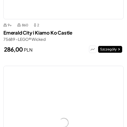
9+
860
2
Emerald City i Kiamo Ko Castle
75689 - LEGO® Wicked
286,00
PLN
Szczegóły