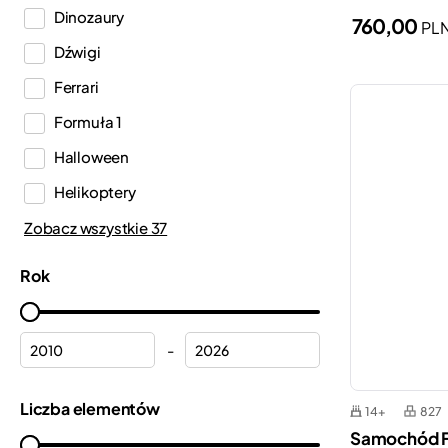
Dinozaury
760,00
PL
Duplo®
Dźwigi
Editions
Ferrari
Education
Formuła 1
Fortnite®
Halloween
Friends
Helikoptery
Harry Potter™
Hełmy
Zobacz wszystkie 37
Icons
Hulk
Ideas
Rok
Kalendarze adwentowe
Indiana Jones™
Komisariat policji
Inne
-
Kosmos
Jurassic World™
Kraina lodu
Liczba elementów
Koci domek Gabi
14+
827
Samochód Fa
Kwiaty
Marvel