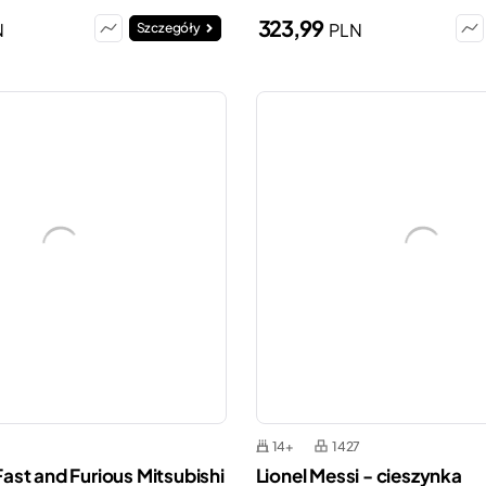
323,99
N
PLN
Szczegóły
14+
1427
st and Furious Mitsubishi
Lionel Messi - cieszynka