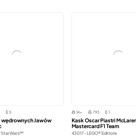
5
14+
793
1
g wędrownych Jawów
Kask Oscar Piastri McLare
c
Mastercard F1 Team
 Star Wars™
43017 - LEGO® Editions