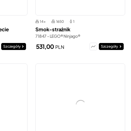
14+
1650
1
ecie
Smok-strażnik
71847 - LEGO® Ninjago®
531,00
PLN
Szczegóły
Szczegóły