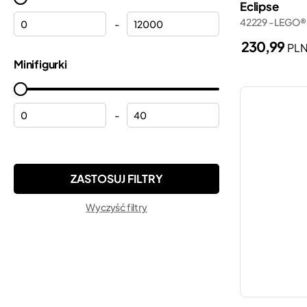
Eclipse
Lamborghini
42229 - LEGO® 
Minecraft®
-
Motocykle
230,99
PL
Minifigures
Minifigurki
Myszka Miki
Minions
Peppa
Monkie Kid™
Pociągi
-
Ninjago®
Pogotowie ratunkowe
ONE PIECE
Policja
Pokemon™
Porsche
Sonic the Hedgehog™
Wyczyść filtry
Płytki konstrukcyjne
Speed Champions
Remiza strażacka
Star Wars™
Samochody
Super Mario™
Samoloty
Technic
Smart Play