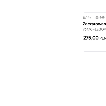
14+
868
Zaczarowany
76470 - LEGO®
275,00
PL