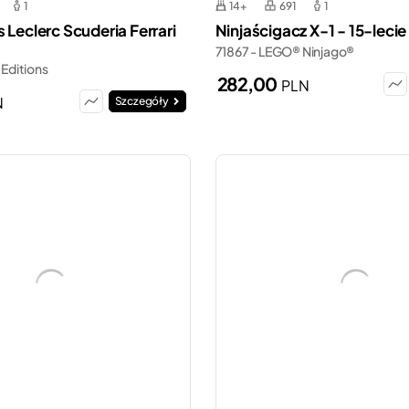
1
14+
691
1
 Leclerc Scuderia Ferrari
Ninjaścigacz X-1 - 15-lecie
71867 - LEGO® Ninjago®
Editions
282,00
PLN
N
Szczegóły