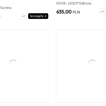
43018 - LEGO® Editions
Technic
635,00
PLN
N
Szczegóły