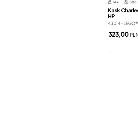
Wednesday
14+
886
Spider-Man
Kask Charles
Wicked
HP
Statki
43014 - LEGO® 
Zelda™
Straż pożarna
323,00
PL
Terenówki
Walentynki
Władca Pierścieni
Zamki
Łodzie