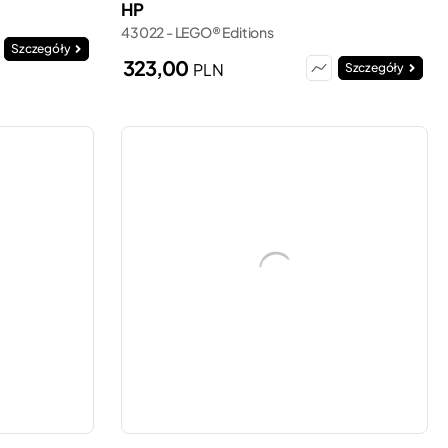
HP
43022 - LEGO® Editions
Szczegóły
323,00
PLN
Szczegóły