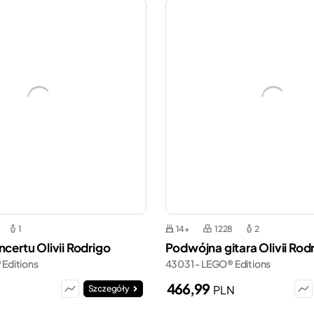
1
14+
1228
2
ncertu Olivii Rodrigo
Podwójna gitara Olivii Rod
Editions
43031 - LEGO® Editions
466,99
N
PLN
Szczegóły