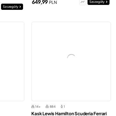
649,99
PLN
Szczegóły
Szczegóły
14+
884
1
Kask Lewis Hamilton Scuderia Ferrari