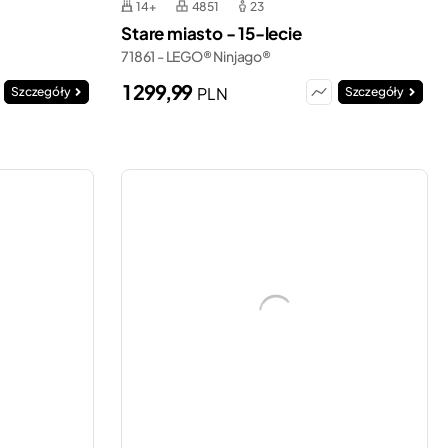
14+
4851
23
Stare miasto - 15-lecie
71861 - LEGO® Ninjago®
1 299,99
PLN
Szczegóły
Szczegóły