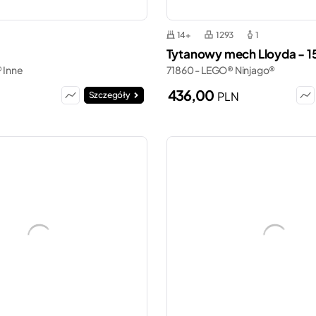
14+
1293
1
Tytanowy mech Lloyda - 15
 Inne
71860 - LEGO® Ninjago®
436,00
PLN
Szczegóły