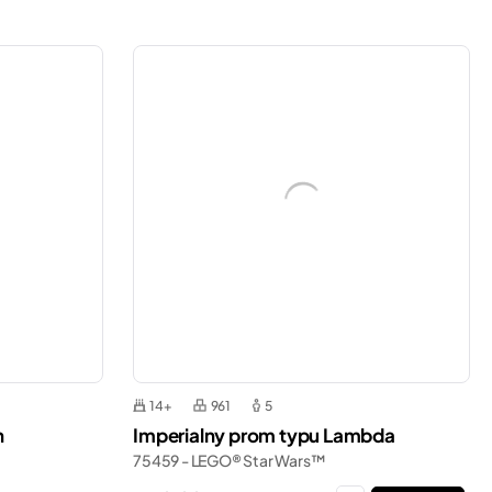
14+
961
5
n
Imperialny prom typu Lambda
75459 - LEGO® Star Wars™