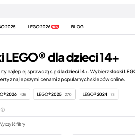
GO 2025
LEGO 2026
BLOG
NEW
i LEGO® dla dzieci 14+
rty najlepiej sprawdzą się
dla dzieci 14+
. Wybierz
klocki LE
ferty z najlepszymi cenami z popularnych sklepów online.
GO®
2026
LEGO®
2025
LEGO®
2024
435
270
73
Wyczyść filtry