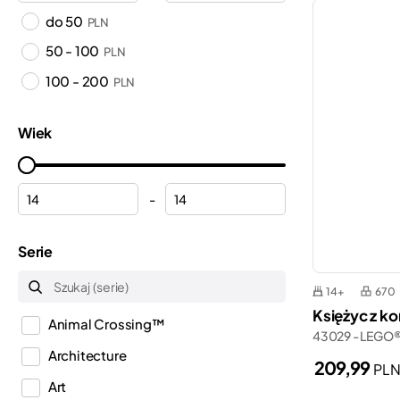
do 50
PLN
50 - 100
PLN
100 - 200
PLN
Wiek
-
Serie
14+
670
Księżyc z ko
Animal Crossing™
43029 - LEGO® 
Architecture
209,99
PL
Art