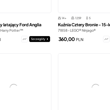
14+
1259
5
 latający Ford Anglia
Kuźnia Cztery Bronie - 15-l
 Harry Potter™
71858 - LEGO® Ninjago®
360,00
N
PLN
Szczegóły