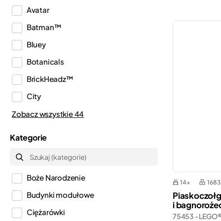
Avatar
Batman™
Bluey
Botanicals
BrickHeadz™
City
Classic
Zobacz wszystkie 44
Creator
Kategorie
Creator 3w1
Creator Expert
Boże Narodzenie
Disney™
14+
1683
Piaskoczoł
Budynki modułowe
Dots
i bagnoroże
Ciężarówki
75453 - LEGO®
DREAMZzz™