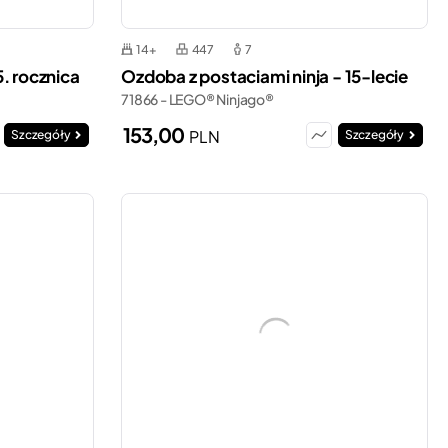
14+
447
7
. rocznica
Ozdoba z postaciami ninja - 15-lecie
71866 - LEGO® Ninjago®
153,00
PLN
Szczegóły
Szczegóły