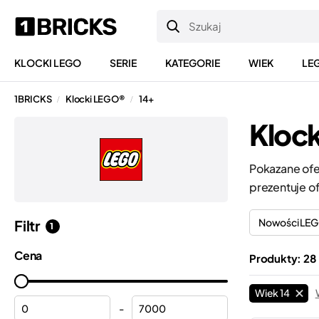
KLOCKI LEGO
SERIE
KATEGORIE
WIEK
LE
1BRICKS
Klocki LEGO®
14+
/
/
Klock
Pokazane ofe
prezentuje o
Nowości LE
Filtr
1
Cena
Produkty: 28
Wiek 14
-