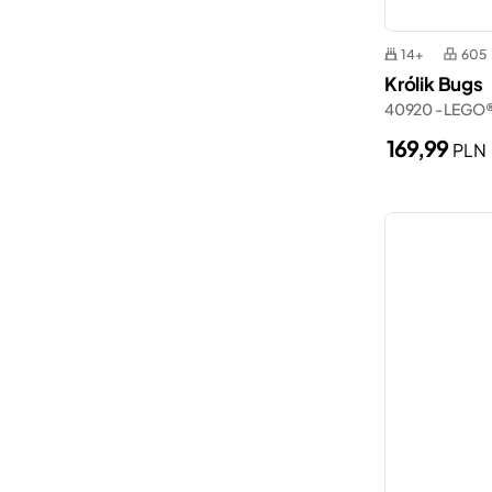
14+
605
Królik Bugs
40920 - LEGO®
169,99
PLN