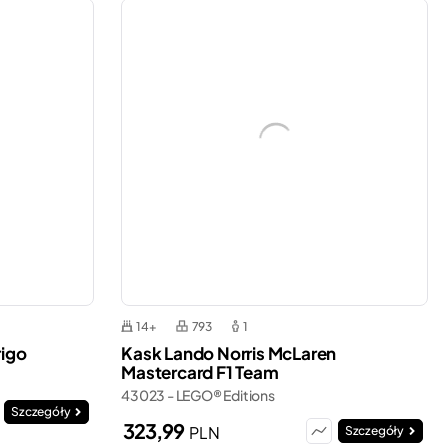
14+
793
1
rigo
Kask Lando Norris McLaren
Mastercard F1 Team
43023 - LEGO® Editions
Szczegóły
323,99
PLN
Szczegóły