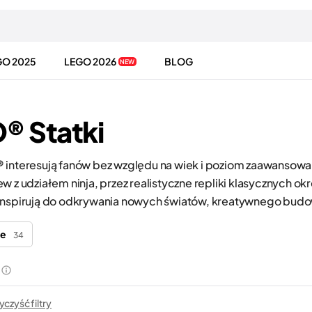
GO 2025
LEGO 2026
BLOG
NEW
® Statki
®
interesują fanów bez względu na wiek i poziom zaawansowani
w z udziałem ninja, przez realistyczne repliki klasycznych o
inspirują do odkrywania nowych światów, kreatywnego budow
ie
34
czyść filtry