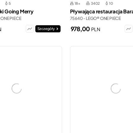
5
18+
3402
10
ki Going Merry
Pływająca restauracja Bar
 ONE PIECE
75640 - LEGO® ONE PIECE
978,00
N
PLN
Szczegóły