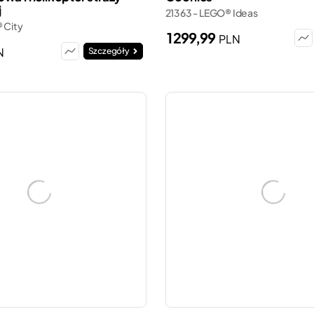
j
21363 - LEGO® Ideas
 City
1 299,99
PLN
N
Szczegóły