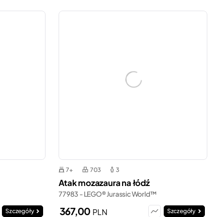
7+
703
3
Atak mozazaura na łódź
77983 - LEGO® Jurassic World™
367,00
PLN
Szczegóły
Szczegóły