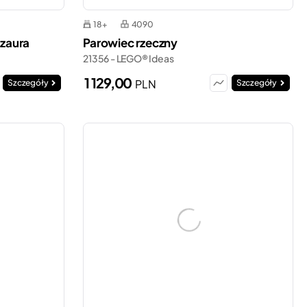
18+
4090
azaura
Parowiec rzeczny
21356 - LEGO® Ideas
1 129,00
PLN
Szczegóły
Szczegóły