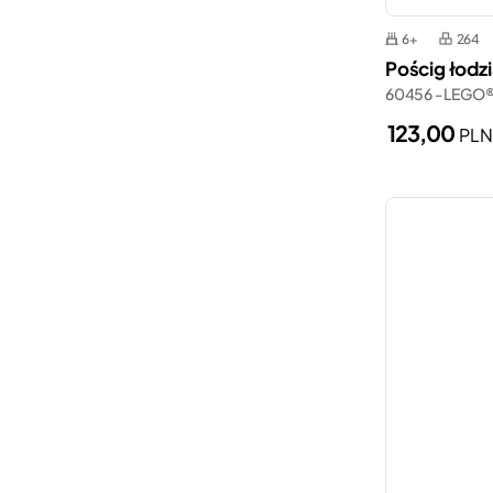
6+
264
Pościg łodzi
60456 - LEGO®
123,00
PL