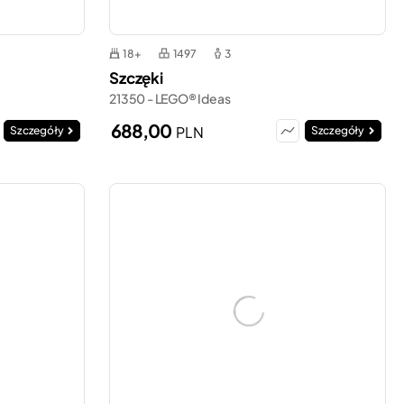
18+
1497
3
Szczęki
21350 - LEGO® Ideas
688,00
PLN
Szczegóły
Szczegóły