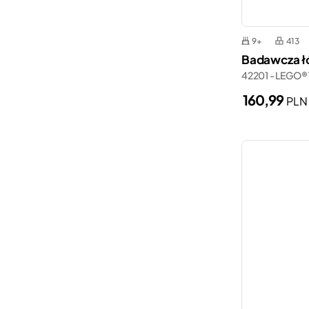
9+
413
Badawcza ł
42201 - LEGO® 
160,99
PLN