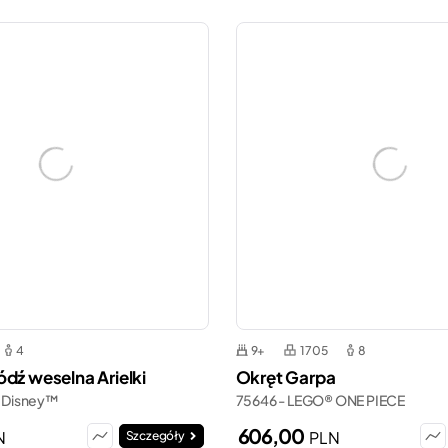
4
9+
1705
8
dź weselna Arielki
Okręt Garpa
 Disney™
75646 - LEGO® ONE PIECE
606,00
N
PLN
Szczegóły