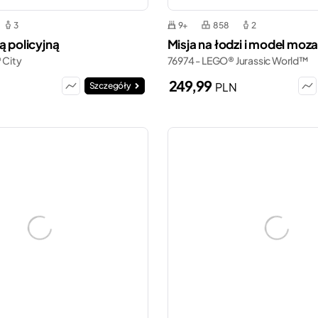
3
9+
858
2
ą policyjną
Misja na łodzi i model moz
 City
76974 - LEGO® Jurassic World™
249,99
N
PLN
Szczegóły