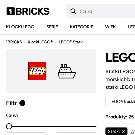
KLOCKI LEGO
SERIE
KATEGORIE
WIEK
LE
1BRICKS
Klocki LEGO®
LEGO® Statki
/
/
LEGO
Statki LEGO
morskich bite
statki LEGO
LEGO®
Łodz
Filtr
1
Cena
Produkty: 25
Statki
Wy