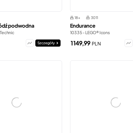
18+
3011
ódź podwodna
Endurance
Technic
10335 - LEGO® Icons
1 149,99
PLN
Szczegóły