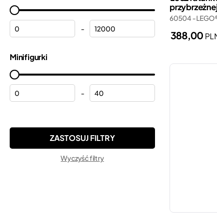
przybrzeżne
Kraina lodu
Marvel
60504 - LEGO®
Kwiaty
Minecraft®
-
388,00
PL
Lamborghini
Minifigures
Minifigurki
Motocykle
Minions
Myszka Miki
Monkie Kid™
Peppa
-
Ninjago®
Pociągi
ONE PIECE
Pogotowie ratunkowe
Pokemon™
Policja
Sonic the Hedgehog™
Wyczyść filtry
Porsche
Speed Champions
Płytki konstrukcyjne
Star Wars™
Remiza strażacka
Super Mario™
Samochody
Technic