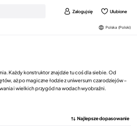
Zaloguj się
Ulubione
Polska (Polski)
a. Każdy konstruktor znajdzie tu coś dla siebie. Od
krętów, aż po magiczne łodzie z uniwersum czarodziejów –
ania i wielkich przygód na wodach wyobraźni.
Najlepsze dopasowanie