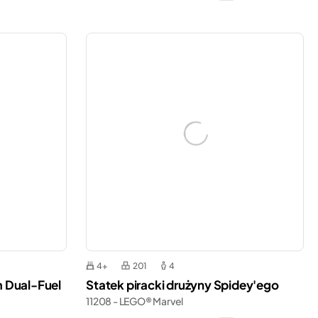
4+
201
4
 Dual-Fuel
Statek piracki drużyny Spidey'ego
11208 - LEGO® Marvel