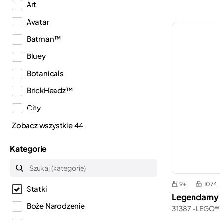
Art
Avatar
Batman™
Bluey
Botanicals
BrickHeadz™
City
Classic
Zobacz wszystkie 44
Creator
Kategorie
Creator 3w1
Creator Expert
9+
1074
Statki
Disney™
Legendarny 
Boże Narodzenie
31387 - LEGO®
Dots