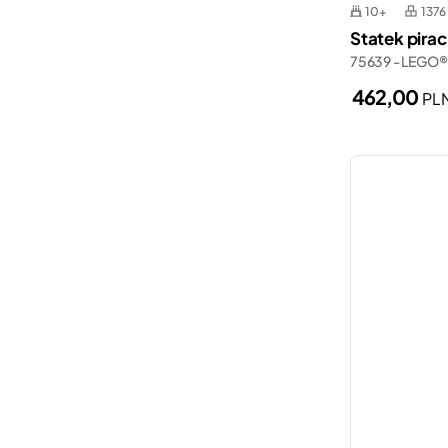
10+
1376
Samoloty
Wednesday
Statek pirac
Smart Play
75639 - LEGO®
Wicked
Spider-Man
462,00
PL
Zelda™
Straż pożarna
Terenówki
Walentynki
Władca Pierścieni
Zamki
Łodzie