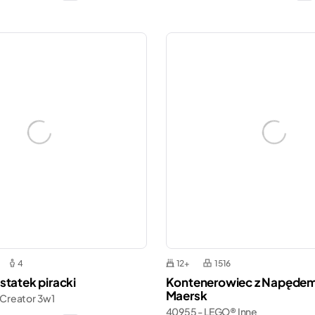
4
12+
1516
statek piracki
Kontenerowiec z Napędem
Maersk
 Creator 3w1
40955 - LEGO® Inne