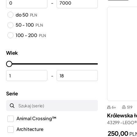
-
do 50
PLN
50 - 100
PLN
100 - 200
PLN
Wiek
-
Serie
6+
519
Królewska łó
Animal Crossing™
43299 - LEGO®
Architecture
250,00
PL