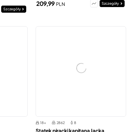
209,99
PLN
Szczegóły
Szczegóły
18+
2862
8
Statek piracki kapitana Jacka