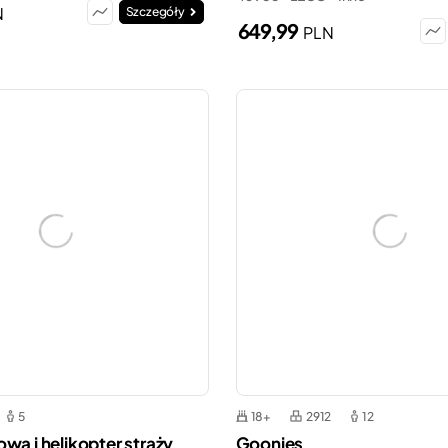
N
Szczegóły
649,99
PLN
5
18+
2912
12
wa i helikopter straży
Goonies