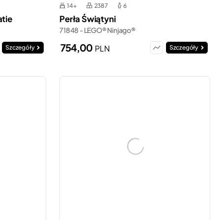
14+
2387
6
atie
Perła Świątyni
71848 - LEGO® Ninjago®
754,00
PLN
Szczegóły
Szczegóły