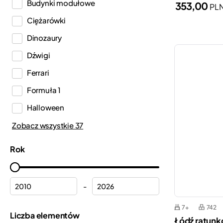
Budynki modułowe
353,00
PL
DREAMZzz™
Ciężarówki
Duplo®
Dinozaury
Editions
Dźwigi
Education
Ferrari
Fortnite®
Formuła 1
Friends
Halloween
Harry Potter™
Helikoptery
Zobacz wszystkie 37
Icons
Hełmy
Ideas
Rok
Hulk
Indiana Jones™
Kalendarze adwentowe
Inne
-
Komisariat policji
Jurassic World™
7+
742
Kosmos
Liczba elementów
Koci domek Gabi
Łódź ratunko