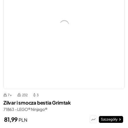
7+
232
3
Zilvar i smocza bestia Grimtak
71863 - LEGO® Ninjago®
81,99
PLN
Szczegóły