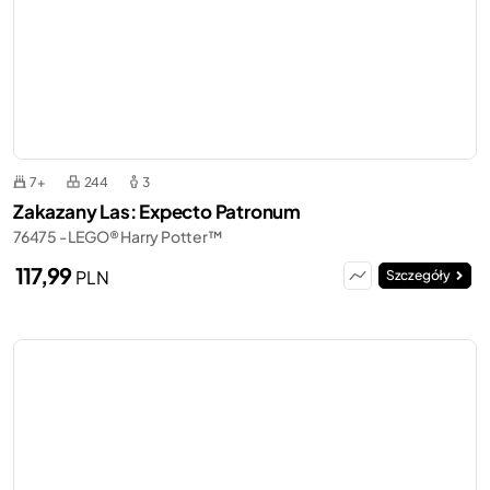
7+
244
3
Zakazany Las: Expecto Patronum
76475 - LEGO® Harry Potter™
117,99
PLN
Szczegóły