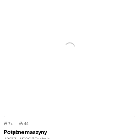
7+
44
Potężne maszyny
42233 - LEGO® Technic