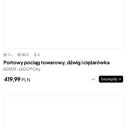
7+
803
4
Portowy pociąg towarowy, dźwig i ciężarówka
60509 - LEGO® City
419,99
PLN
Szczegóły