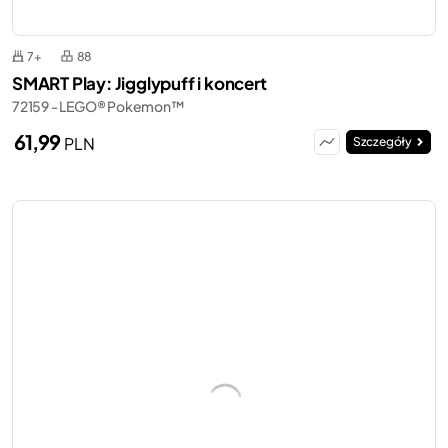
7+
88
SMART Play: Jigglypuff i koncert
72159 - LEGO® Pokemon™
61,99
PLN
Szczegóły