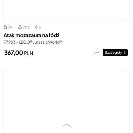
7+
703
3
Atak mozazaura na łódź
77983 - LEGO® Jurassic World™
367,00
PLN
Szczegóły