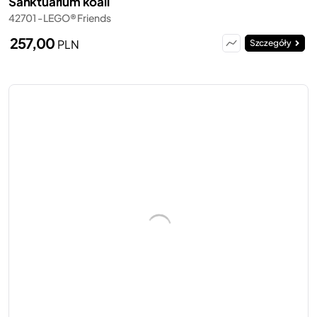
Sanktuarium koali
42701 - LEGO® Friends
257,00
PLN
Szczegóły