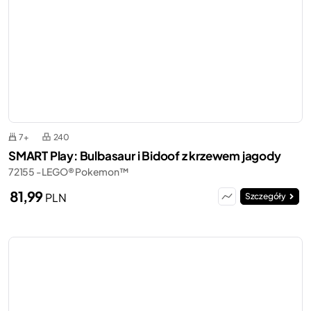
7+
240
SMART Play: Bulbasaur i Bidoof z krzewem jagody
72155 - LEGO® Pokemon™
81,99
PLN
Szczegóły