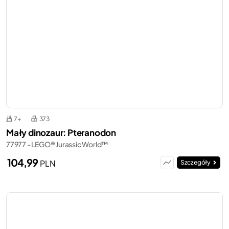
7+
373
Mały dinozaur: Pteranodon
77977 - LEGO® Jurassic World™
104,99
PLN
Szczegóły