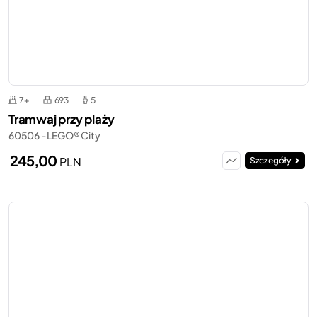
7+
693
5
Tramwaj przy plaży
60506 - LEGO® City
245,00
PLN
Szczegóły