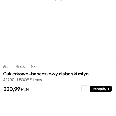
7+
602
3
Cukierkowo-babeczkowy diabelski młyn
42700 - LEGO® Friends
220,99
PLN
Szczegóły