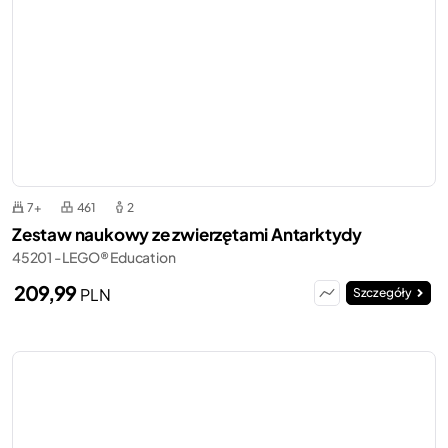
7+
461
2
Zestaw naukowy ze zwierzętami Antarktydy
45201 - LEGO® Education
209,99
PLN
Szczegóły