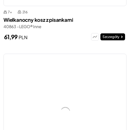
7+
216
Wielkanocny kosz z pisankami
40863 - LEGO® Inne
61,99
PLN
Szczegóły