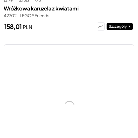
7+
321
3
Wróżkowa karuzela z kwiatami
42702 - LEGO® Friends
158,01
PLN
Szczegóły