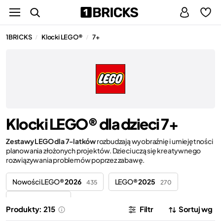
1BRICKS
Klocki LEGO®
7+
/
/
Klocki LEGO® dla dzieci 7+
Zestawy LEGO dla 7-latków
rozbudzają wyobraźnię i umiejętności
planowania złożonych projektów. Dzieci uczą się kreatywnego
rozwiązywania problemów poprzez zabawę.
Nowości LEGO®
2026
LEGO®
2025
435
270
LEGO®
2024
73
Produkty: 215
Filtr
Sortuj wg