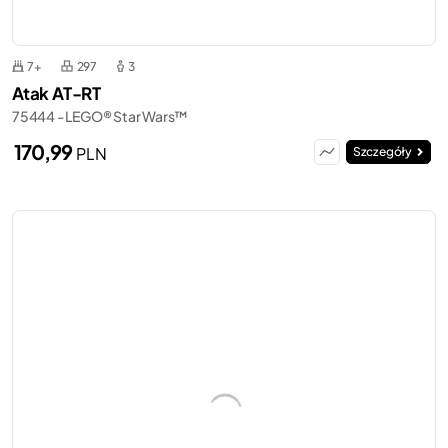
7+
297
3
Atak AT-RT
75444 - LEGO® Star Wars™
170,99
PLN
Szczegóły