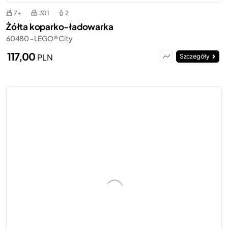
7+
301
2
Żółta koparko-ładowarka
60480 - LEGO® City
117,00
PLN
Szczegóły