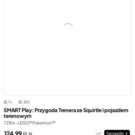
7+
320
SMART Play: Przygoda Trenera ze Squirtle i pojazdem
terenowym
72156 - LEGO® Pokemon™
124,99
PLN
Szczegóły