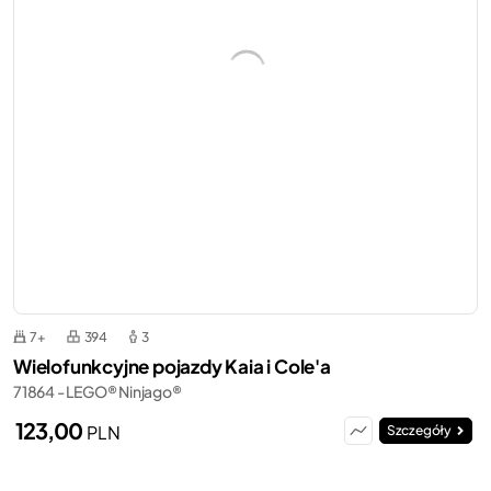
7+
394
3
Wielofunkcyjne pojazdy Kaia i Cole'a
71864 - LEGO® Ninjago®
123,00
PLN
Szczegóły