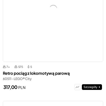
7+
575
5
Retro pociąg z lokomotywą parową
60511 - LEGO® City
317,00
PLN
Szczegóły