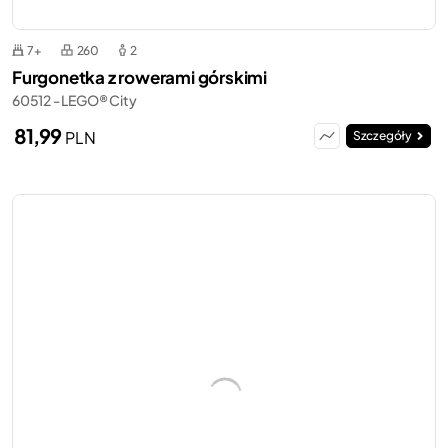
7+
260
2
Furgonetka z rowerami górskimi
60512 - LEGO® City
81,99
PLN
Szczegóły