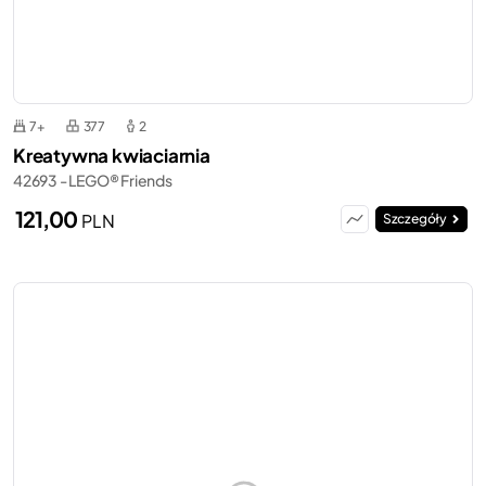
7+
377
2
Kreatywna kwiaciarnia
42693 - LEGO® Friends
121,00
PLN
Szczegóły