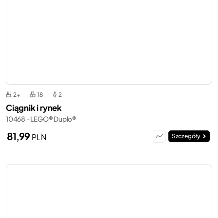
2+
18
2
Ciągnik i rynek
10468 - LEGO® Duplo®
81,99
PLN
Szczegóły