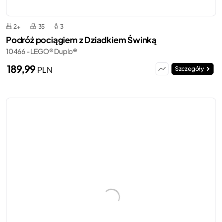
2+
35
3
Podróż pociągiem z Dziadkiem Świnką
10466 - LEGO® Duplo®
189,99
PLN
Szczegóły