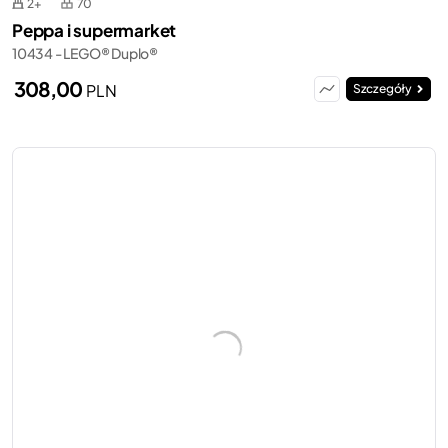
2+
70
Peppa i supermarket
10434 - LEGO® Duplo®
308,00
PLN
Szczegóły