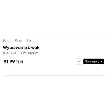
2+
32
2
Wyprawa na biwak
10452 - LEGO® Duplo®
81,99
PLN
Szczegóły