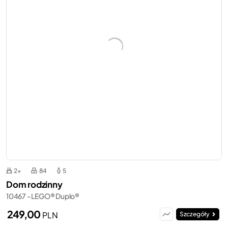
2+
84
5
Dom rodzinny
10467 - LEGO® Duplo®
249,00
PLN
Szczegóły