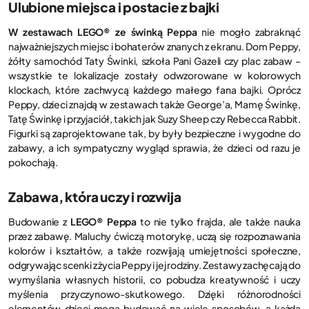
Ulubione miejsca i postacie z bajki
W zestawach LEGO® ze świnką Peppa
nie mogło zabraknąć
najważniejszych miejsc i bohaterów znanych z ekranu. Dom Peppy,
żółty samochód Taty Świnki, szkoła Pani Gazeli czy plac zabaw –
wszystkie te lokalizacje zostały odwzorowane w kolorowych
klockach, które zachwycą każdego małego fana bajki. Oprócz
Peppy, dzieci znajdą w zestawach także George’a, Mamę Świnkę,
Tatę Świnkę i przyjaciół, takich jak Suzy Sheep czy Rebecca Rabbit.
Figurki są zaprojektowane tak, by były bezpieczne i wygodne do
zabawy, a ich sympatyczny wygląd sprawia, że dzieci od razu je
pokochają.
Zabawa, która uczy i rozwija
Budowanie z
LEGO® Peppa
to nie tylko frajda, ale także nauka
przez zabawę. Maluchy ćwiczą motorykę, uczą się rozpoznawania
kolorów i kształtów, a także rozwijają umiejętności społeczne,
odgrywając scenki z życia Peppy i jej rodziny. Zestawy zachęcają do
wymyślania własnych historii, co pobudza kreatywność i uczy
myślenia przyczynowo-skutkowego. Dzięki różnorodności
elementów dzieci mogą budować na wiele sposobów, a każda