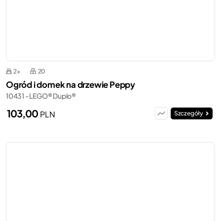
2+
20
Ogród i domek na drzewie Peppy
10431 - LEGO® Duplo®
103,00
PLN
Szczegóły