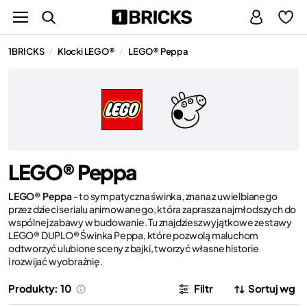
1BRICKS
Klocki LEGO®
LEGO® Peppa
/
/
LEGO® Peppa
LEGO® Peppa
- to sympatyczna świnka, znana z uwielbianego
przez dzieci serialu animowanego, która zaprasza najmłodszych do
wspólnej zabawy w budowanie. Tu znajdziesz wyjątkowe zestawy
LEGO® DUPLO® Świnka Peppa, które pozwolą maluchom
odtworzyć ulubione sceny z bajki, tworzyć własne historie
i rozwijać wyobraźnię.
Produkty: 10
Filtr
Sortuj wg