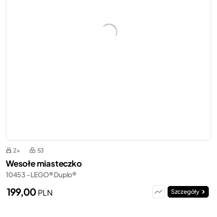
2+
53
Wesołe miasteczko
10453 - LEGO® Duplo®
199,00
PLN
Szczegóły