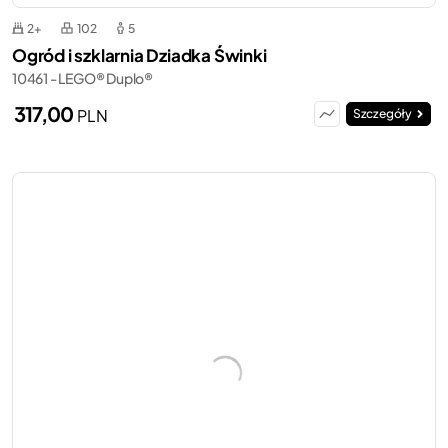
2+
102
5
Ogród i szklarnia Dziadka Świnki
10461 - LEGO® Duplo®
317,00
PLN
Szczegóły