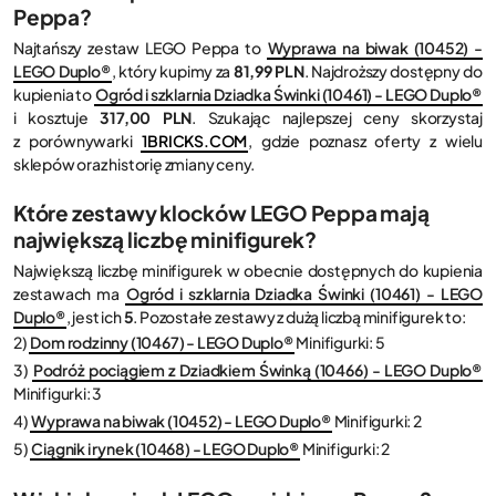
Peppa?
Najtańszy zestaw LEGO Peppa to
Wyprawa na biwak (10452) -
LEGO Duplo®
, który kupimy za
81,99 PLN
. Najdroższy dostępny do
kupienia to
Ogród i szklarnia Dziadka Świnki (10461) - LEGO Duplo®
i kosztuje
317,00 PLN
. Szukając najlepszej ceny skorzystaj
z porównywarki
1BRICKS.COM
, gdzie poznasz oferty z wielu
sklepów oraz historię zmiany ceny.
Które zestawy klocków LEGO Peppa mają
największą liczbę minifigurek?
Największą liczbę minifigurek w obecnie dostępnych do kupienia
zestawach ma
Ogród i szklarnia Dziadka Świnki (10461) - LEGO
Duplo®
, jest ich
5
. Pozostałe zestawy z dużą liczbą minifigurek to:
2)
Dom rodzinny (10467) - LEGO Duplo®
Minifigurki: 5
3)
Podróż pociągiem z Dziadkiem Świnką (10466) - LEGO Duplo®
Minifigurki: 3
4)
Wyprawa na biwak (10452) - LEGO Duplo®
Minifigurki: 2
5)
Ciągnik i rynek (10468) - LEGO Duplo®
Minifigurki: 2