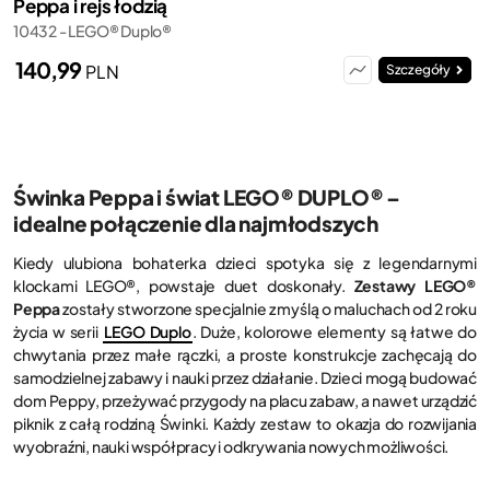
Peppa i rejs łodzią
10432 - LEGO® Duplo®
140,99
PLN
Szczegóły
Świnka Peppa i świat LEGO® DUPLO® –
idealne połączenie dla najmłodszych
Kiedy ulubiona bohaterka dzieci spotyka się z legendarnymi
klockami LEGO®, powstaje duet doskonały.
Zestawy LEGO®
Peppa
zostały stworzone specjalnie z myślą o maluchach od 2 roku
życia w serii
LEGO Duplo
. Duże, kolorowe elementy są łatwe do
chwytania przez małe rączki, a proste konstrukcje zachęcają do
samodzielnej zabawy i nauki przez działanie. Dzieci mogą budować
dom Peppy, przeżywać przygody na placu zabaw, a nawet urządzić
piknik z całą rodziną Świnki. Każdy zestaw to okazja do rozwijania
wyobraźni, nauki współpracy i odkrywania nowych możliwości.