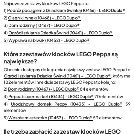
Najnowsze zestawy klocków LEGO Peppa to
1)
Podróż pociągiem z Dziadkiem Świnką (10466) - LEGO Duplo®
2)
Ciągnik i rynek (10468) - LEGO Duplo®
3)
Dom rodzinny (10467) - LEGO Duplo®
4)
Ogród i szklarnia Dziadka Świnki (10461) - LEGO Duplo®
5)
Wyprawa na biwak (10452) - LEGO Duplo®
Które z zestawów klocków LEGO Peppa są
największe?
Obecnie dostępny do kupienia największy zestaw LEGO Peppa to
Ogród i szklarnia Dziadka Świnki (10461) - LEGO Duplo®
, który ma
102
elementów. Inne duże zestawy LEGO Peppa to kolejno:
2)
Dom rodzinny (10467) - LEGO Duplo®
84 elementów
3)
Peppa i supermarket (10434) - LEGO Duplo®
70 elementów
4)
Urodzinowy domek Peppy (10433) - LEGO Duplo®
59
elementów
5)
Wesołe miasteczko (10453) - LEGO Duplo®
53 elementów
Ile trzeba zapłacić za zestaw klocków LEGO