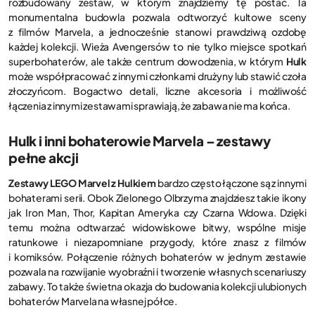
rozbudowany zestaw, w którym znajdziemy tę postać. Ta
monumentalna budowla pozwala odtworzyć kultowe sceny
z filmów Marvela, a jednocześnie stanowi prawdziwą ozdobę
każdej kolekcji. Wieża Avengersów to nie tylko miejsce spotkań
superbohaterów, ale także centrum dowodzenia, w którym
Hulk
może współpracować z innymi członkami drużyny lub stawić czoła
złoczyńcom. Bogactwo detali, liczne akcesoria i możliwość
łączenia z innymi zestawami sprawiają, że zabawa nie ma końca.
Hulk i inni bohaterowie Marvela – zestawy
pełne akcji
Zestawy LEGO Marvel z Hulkiem
bardzo często łączone są z innymi
bohaterami serii. Obok Zielonego Olbrzyma znajdziesz takie ikony
jak Iron Man, Thor, Kapitan Ameryka czy Czarna Wdowa. Dzięki
temu można odtwarzać widowiskowe bitwy, wspólne misje
ratunkowe i niezapomniane przygody, które znasz z filmów
i komiksów. Połączenie różnych bohaterów w jednym zestawie
pozwala na rozwijanie wyobraźni i tworzenie własnych scenariuszy
zabawy. To także świetna okazja do budowania kolekcji ulubionych
bohaterów Marvela na własnej półce.