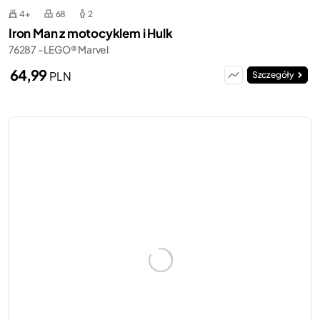
4+
68
2
Iron Man z motocyklem i Hulk
76287 - LEGO® Marvel
64,99
PLN
Szczegóły