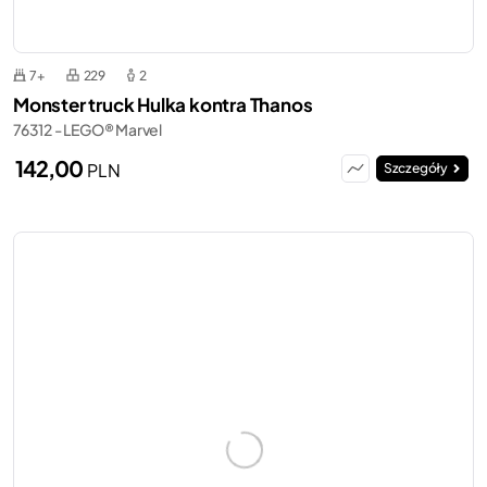
7+
229
2
Monster truck Hulka kontra Thanos
76312 - LEGO® Marvel
142,00
PLN
Szczegóły