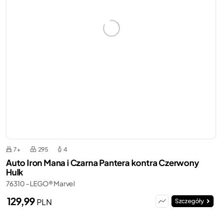
7+
295
4
Auto Iron Mana i Czarna Pantera kontra Czerwony
Hulk
76310 - LEGO® Marvel
129,99
PLN
Szczegóły