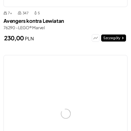
7+
347
5
Avengers kontra Lewiatan
76290 - LEGO® Marvel
230,00
PLN
Szczegóły