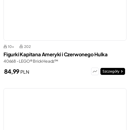
10+
202
Figurki Kapitana Ameryki i Czerwonego Hulka
40668 - LEGO® BrickHeadz™
84,99
PLN
Szczegóły