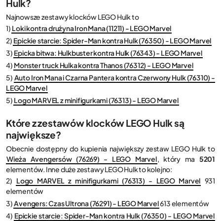
Hulk?
Najnowsze zestawy klocków LEGO Hulk to
1)
Loki kontra drużyna Iron Mana (11211) - LEGO Marvel
2)
Epickie starcie: Spider-Man kontra Hulk (76350) - LEGO Marvel
3)
Epicka bitwa: Hulkbuster kontra Hulk (76343) - LEGO Marvel
4)
Monster truck Hulka kontra Thanos (76312) - LEGO Marvel
5)
Auto Iron Mana i Czarna Pantera kontra Czerwony Hulk (76310) -
LEGO Marvel
5)
Logo MARVEL z minifigurkami (76313) - LEGO Marvel
Które z zestawów klocków LEGO Hulk są
największe?
Obecnie dostępny do kupienia największy zestaw LEGO Hulk to
Wieża Avengersów (76269) - LEGO Marvel
, który ma
5201
elementów. Inne duże zestawy LEGO Hulk to kolejno:
2)
Logo MARVEL z minifigurkami (76313) - LEGO Marvel
931
elementów
3)
Avengers: Czas Ultrona (76291) - LEGO Marvel
613 elementów
4)
Epickie starcie: Spider-Man kontra Hulk (76350) - LEGO Marvel