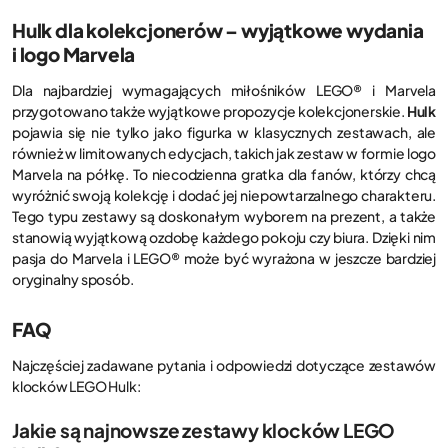
Hulk dla kolekcjonerów – wyjątkowe wydania
i logo Marvela
Dla najbardziej wymagających miłośników LEGO® i Marvela
przygotowano także wyjątkowe propozycje kolekcjonerskie.
Hulk
pojawia się nie tylko jako figurka w klasycznych zestawach, ale
również w limitowanych edycjach, takich jak zestaw w formie logo
Marvela na półkę. To niecodzienna gratka dla fanów, którzy chcą
wyróżnić swoją kolekcję i dodać jej niepowtarzalnego charakteru.
Tego typu zestawy są doskonałym wyborem na prezent, a także
stanowią wyjątkową ozdobę każdego pokoju czy biura. Dzięki nim
pasja do Marvela i LEGO® może być wyrażona w jeszcze bardziej
oryginalny sposób.
FAQ
Najczęściej zadawane pytania i odpowiedzi dotyczące zestawów
klocków LEGO Hulk:
Jakie są najnowsze zestawy klocków LEGO