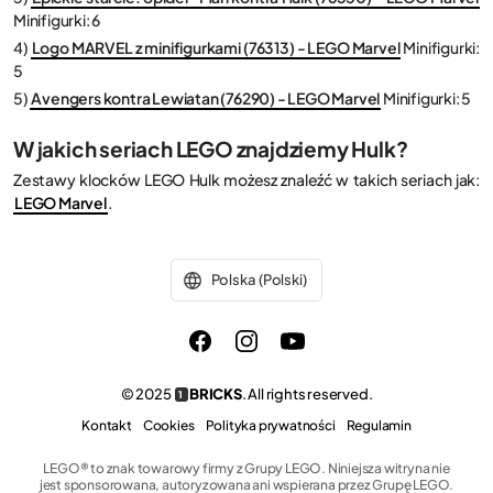
Minifigurki: 6
4)
Logo MARVEL z minifigurkami (76313) - LEGO Marvel
Minifigurki:
5
5)
Avengers kontra Lewiatan (76290) - LEGO Marvel
Minifigurki: 5
W jakich seriach LEGO znajdziemy Hulk?
Zestawy klocków LEGO Hulk możesz znaleźć w takich seriach jak:
LEGO Marvel
.
Polska (Polski)
© 2025
BRICKS
. All rights reserved.
1
Kontakt
Cookies
Polityka prywatności
Regulamin
LEGO® to znak towarowy firmy z Grupy LEGO. Niniejsza witryna nie
jest sponsorowana, autoryzowana ani wspierana przez Grupę LEGO.