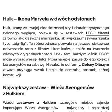
Hulk – ikona Marvela w dwóch odsłonach
Hulk
, znany ze swojej nieokiełznanej siły i charakterystycznego
zielonego wyglądu, pojawia się w zestawach
LEGO Marvel
zarówno jako klasyczna minifigurka, jak i większa, masywna figurka
typu „big-fig”. Ta różnorodność pozwala na jeszcze ciekawsze
odtwarzanie scen z filmów i komiksów, a także na tworzenie
własnych, oryginalnych historii. Dzięki temu każdy miłośnik LEGO®
może wybrać wersję Hulka, która najlepiej pasuje do jego kolekcji
lub pomysłów na zabawę. Niezależnie od formy,
Zielony Olbrzym
zawsze przyciąga wzrok i staje się centralną postacią każdej
konstrukcji.
Największy zestaw – Wieża Avengersów
z Hulkiem
Wśród
zestawów z Hulkiem
szczególne miejsce zajmuje
imponująca Wieża Avengersów – największy i najbardziej