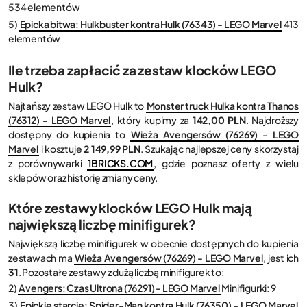
534 elementów
5)
Epicka bitwa: Hulkbuster kontra Hulk (76343) - LEGO Marvel
413
elementów
Ile trzeba zapłacić za zestaw klocków LEGO
Hulk?
Najtańszy zestaw LEGO Hulk to
Monster truck Hulka kontra Thanos
(76312) - LEGO Marvel
, który kupimy za
142,00 PLN
. Najdroższy
dostępny do kupienia to
Wieża Avengersów (76269) - LEGO
Marvel
i kosztuje
2 149,99 PLN
. Szukając najlepszej ceny skorzystaj
z porównywarki
1BRICKS.COM
, gdzie poznasz oferty z wielu
sklepów oraz historię zmiany ceny.
Które zestawy klocków LEGO Hulk mają
największą liczbę minifigurek?
Największą liczbę minifigurek w obecnie dostępnych do kupienia
zestawach ma
Wieża Avengersów (76269) - LEGO Marvel
, jest ich
31
. Pozostałe zestawy z dużą liczbą minifigurek to:
2)
Avengers: Czas Ultrona (76291) - LEGO Marvel
Minifigurki: 9
3)
Epickie starcie: Spider-Man kontra Hulk (76350) - LEGO Marvel