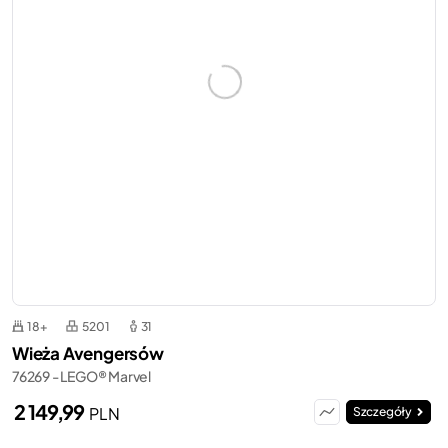
18+
5201
31
Wieża Avengersów
76269 - LEGO® Marvel
2 149,99
PLN
Szczegóły