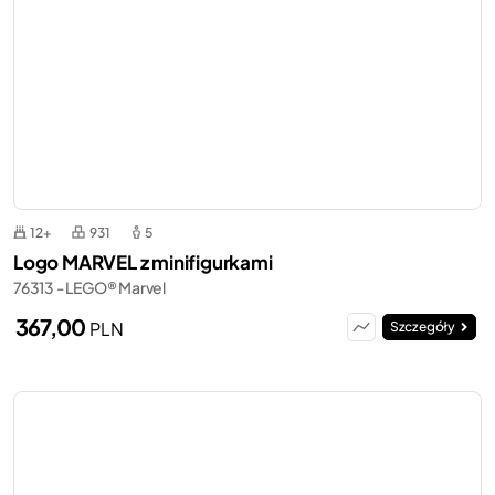
12+
931
5
Logo MARVEL z minifigurkami
76313 - LEGO® Marvel
367,00
PLN
Szczegóły