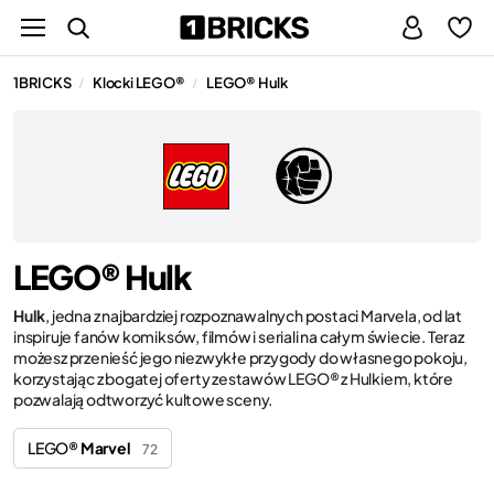
1BRICKS
Klocki LEGO®
LEGO® Hulk
/
/
LEGO® Hulk
Hulk
, jedna z najbardziej rozpoznawalnych postaci Marvela, od lat
inspiruje fanów komiksów, filmów i seriali na całym świecie. Teraz
możesz przenieść jego niezwykłe przygody do własnego pokoju,
korzystając z bogatej oferty zestawów LEGO® z Hulkiem, które
pozwalają odtworzyć kultowe sceny.
LEGO®
Marvel
72