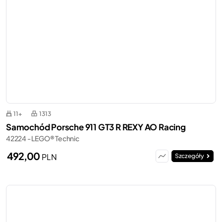
11+
1313
Samochód Porsche 911 GT3 R REXY AO Racing
42224 - LEGO® Technic
492,00
PLN
Szczegóły