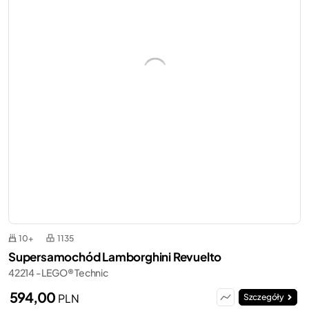
10+
1135
Supersamochód Lamborghini Revuelto
42214 - LEGO® Technic
594,00
PLN
Szczegóły