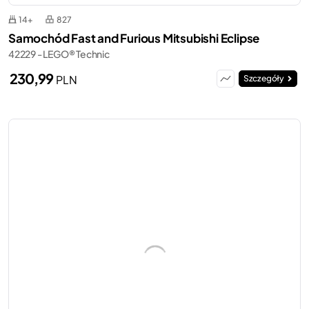
14+
827
Samochód Fast and Furious Mitsubishi Eclipse
42229 - LEGO® Technic
230,99
PLN
Szczegóły