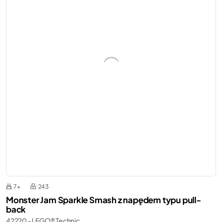
7+
243
Monster Jam Sparkle Smash z napędem typu pull-
back
42220 - LEGO® Technic