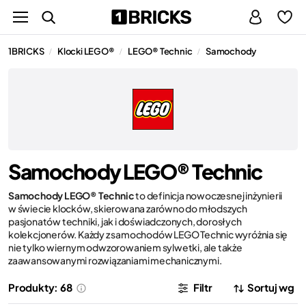
1BRICKS
Klocki LEGO®
LEGO® Technic
Samochody
/
/
/
Samochody LEGO® Technic
Samochody LEGO® Technic
to definicja nowoczesnej inżynierii
w świecie klocków, skierowana zarówno do młodszych
pasjonatów techniki, jak i doświadczonych, dorosłych
kolekcjonerów. Każdy z samochodów LEGO Technic wyróżnia się
nie tylko wiernym odwzorowaniem sylwetki, ale także
zaawansowanymi rozwiązaniami mechanicznymi.
Produkty: 68
Filtr
Sortuj wg