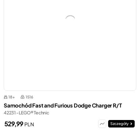
18+
1516
Samochód Fast and Furious Dodge Charger R/T
42231 - LEGO® Technic
529,99
PLN
Szczegóły