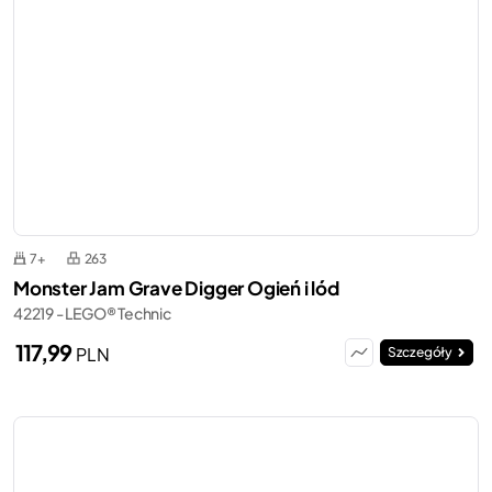
7+
263
Monster Jam Grave Digger Ogień i lód
42219 - LEGO® Technic
117,99
PLN
Szczegóły