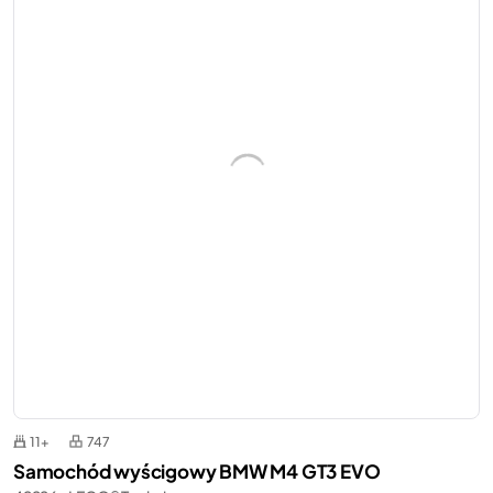
11+
747
Samochód wyścigowy BMW M4 GT3 EVO