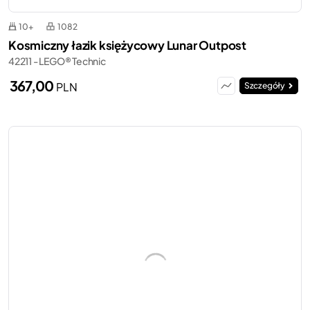
10+
1082
Kosmiczny łazik księżycowy Lunar Outpost
42211 - LEGO® Technic
367,00
PLN
Szczegóły