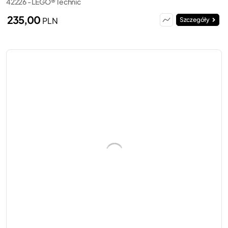
42226 - LEGO® Technic
235,00
PLN
Szczegóły