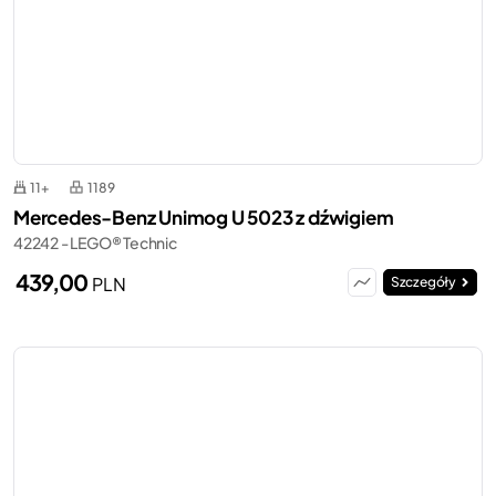
11+
1189
Mercedes-Benz Unimog U 5023 z dźwigiem
42242 - LEGO® Technic
439,00
PLN
Szczegóły