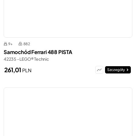
9+
882
Samochód Ferrari 488 PISTA
42235 - LEGO® Technic
261,01
PLN
Szczegóły