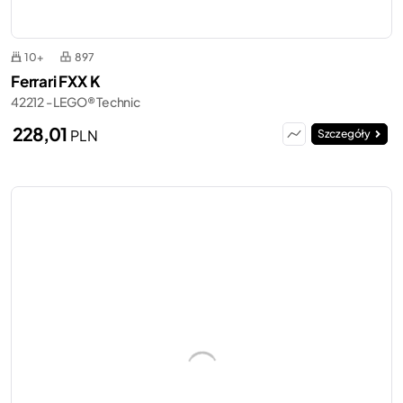
10+
897
Ferrari FXX K
42212 - LEGO® Technic
228,01
PLN
Szczegóły