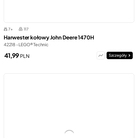
7+
117
Harwester kołowy John Deere 1470H
42218 - LEGO® Technic
41,99
PLN
Szczegóły