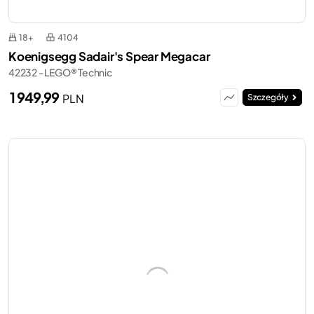
18+
4104
Koenigsegg Sadair's Spear Megacar
42232 - LEGO® Technic
1 949,99
PLN
Szczegóły