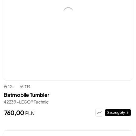
12+
719
Batmobile Tumbler
42239 - LEGO® Technic
760,00
PLN
Szczegóły