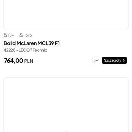
18+
1675
Bolid McLaren MCL39 F1
42228 - LEGO® Technic
764,00
PLN
Szczegóły