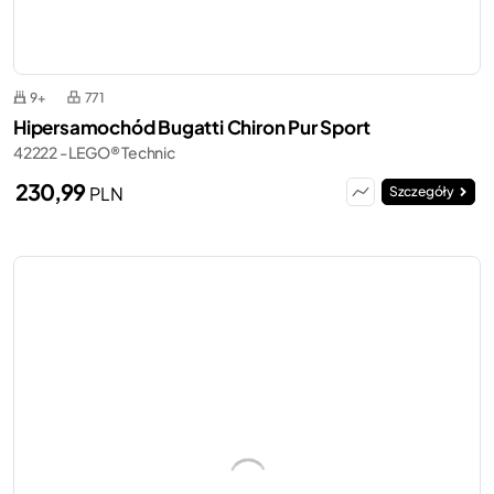
9+
771
Hipersamochód Bugatti Chiron Pur Sport
42222 - LEGO® Technic
230,99
PLN
Szczegóły