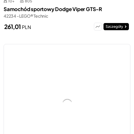
10+
805
Samochód sportowy Dodge Viper GTS-R
42234 - LEGO® Technic
261,01
PLN
Szczegóły