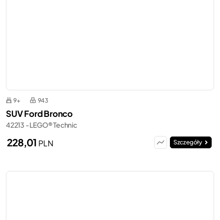
9+
943
SUV Ford Bronco
42213 - LEGO® Technic
228,01
PLN
Szczegóły